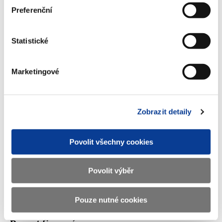
Preferenční
Ministerstvo financí ČR
Statistické
Adresa
Letenská 15, 118 10 Praha
Marketingové
Telefon
+420 257 041 111
E-mail
podatelna@mf.gov.cz
IČO
00006947
Zobrazit detaily
DIČ
CZ00006947
Povolit všechny cookies
ID Datové
xzeaauv
schránky
Povolit výběr
Weby ministerstva
Pouze nutné cookies