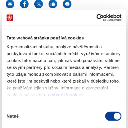
Pro informaci:
Bod č. 4:
Tato webová stránka používá cookies
Informace o průběhu kontroly způsobu využití nemovitostí
K personalizaci obsahu, analýze návštěvnosti a
získaných v rámci bezúplatných převodů majetku
poskytování funkcí sociálních médií využíváme soubory
spravovaného bývalým Fondem dětí a mládeže v likvidaci
cookie. Informace o tom, jak náš web používáte, sdílíme
se svými partnery pro sociální média a analýzy. Partneři
Ministerstvo financí společně s Ministerstvem školství, mládeže a
tyto údaje mohou zkombinovat s dalšími informacemi,
tělovýchovy předkládají vládě informaci o kontrolní činnosti
které jste jim poskytli nebo které získali v důsledku toho,
vykonávané Ministerstvem financí ve spolupráci s Úřadem pro
že používáte jejich služby. Informace o zpracování
zastupování státu ve věcech majetkových za rok 2013.
cookies naleznete na
mfcr.cz/cookies
.
Předkládaný materiál obsahuje informace o výsledcích kontrol a
přijatých opatřeních.
Výběr
Nutné
Zobrazeno
71 ×
Doporučeno
349 ×
souhlasu