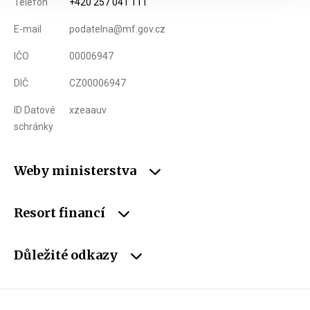
Telefon
+420 257 041 111
E-mail
podatelna@mf.gov.cz
IČO
00006947
DIČ
CZ00006947
ID Datové
xzeaauv
schránky
Weby ministerstva
Resort financí
Důležité odkazy