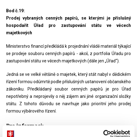
Bod č.19:
Prodej vybraných cenných papírů, se kterými je příslušný
hospodařit Úřad pro zastupování státu ve věcech
majetkových
Ministerstvo financí předkládá k projednání vládě materiál týkající
se prodeje souboru cenných papírů - akcií, z portfolia Úřadu pro
zastupování státu ve věcech majetkových (dále jen „Úřad“).
Jedná se ve velké většině o majetek, který stát nabyl v dědickém
řízení formou odúmrtě podle příslušných ustanovení občanského
zákoníku. Předkládaný soubor cenných papírů je pro Úřad
nepotřebný a neprojevily o něj zájem ani jiné organizační složky
státu. Z tohoto důvodu se navrhuje jako prioritní jeho prodej
formou výběrového řízení.
Pro informaci: