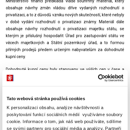
Ministerstvo financí předkládá vládě souhrnný materiál, který
obsahuje návrhy změn vládou dříve vydaných rozhodnutí o
privatizaci, a to z důvodů vzniku nových skutečností, které nebyly
v době vydání rozhodnutí o privatizaci známy. Materiál dále
obsahuje návrhy rozhodnutí o privatizaci majetku státu, se
kterým je příslušný hospodařit Úřad pro zastupování státu ve
věcech majetkových a Státní pozemkový úřad, a to formou
přímých prodejů předem určeným nabyvatelům za dohodnuté
kupní ceny.
Dohodnuté kupní ceny byly stanoveny ve výších cen v čase a
místě obvyklých, zjištěných na základě znaleckých posudků a
dále navýšených o ceny za zpracování těchto posudků. V případě
prodeje majetku se splátkovým režimem pro zemědělskou
prvovýrobu je kupní cena stanovena ve výši ocenění majetku
Tato webová stránka používá cookies
cenou v čase a místě obvyklou dle znaleckého posudku v souladu
K personalizaci obsahu, analýze návštěvnosti a
s usnesením vlády ČR ze dne 17. 5. 2006 č. 565, ve znění
poskytování funkcí sociálních médií využíváme soubory
usnesení vlády ČR ze dne 4. 1. 2012 č. 8.
cookie. Informace o tom, jak náš web používáte, sdílíme
se svými partnery pro sociální média a analýzy. Partneři