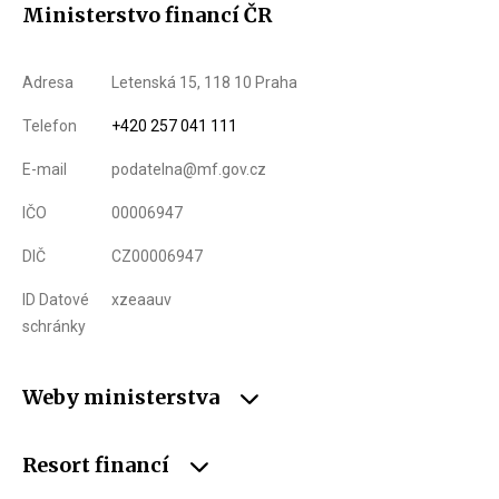
Ministerstvo financí ČR
Adresa
Letenská 15, 118 10 Praha
Telefon
+420 257 041 111
E-mail
podatelna@mf.gov.cz
IČO
00006947
DIČ
CZ00006947
ID Datové
xzeaauv
schránky
Weby ministerstva
Resort financí