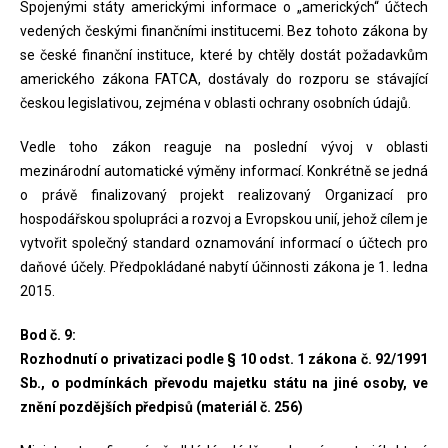
Spojenými státy americkými informace o „amerických“ účtech
vedených českými finančními institucemi. Bez tohoto zákona by
se české finanční instituce, které by chtěly dostát požadavkům
amerického zákona FATCA, dostávaly do rozporu se stávající
českou legislativou, zejména v oblasti ochrany osobních údajů.
Vedle toho zákon reaguje na poslední vývoj v oblasti
mezinárodní automatické výměny informací. Konkrétně se jedná
o právě finalizovaný projekt realizovaný Organizací pro
hospodářskou spolupráci a rozvoj a Evropskou unií, jehož cílem je
vytvořit společný standard oznamování informací o účtech pro
daňové účely. Předpokládané nabytí účinnosti zákona je 1. ledna
2015.
Bod č. 9:
Rozhodnutí o privatizaci podle § 10 odst. 1 zákona č. 92/1991
Sb., o podmínkách převodu majetku státu na jiné osoby, ve
znění pozdějších předpisů (materiál č. 256)