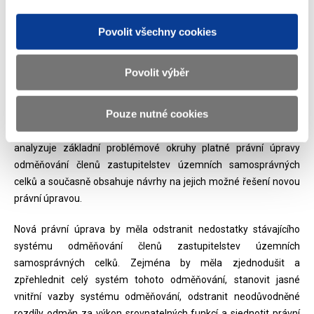
Bod č. 20:
Povolit všechny cookies
Analýza právní úpravy a návrh nové koncepce odměňování
členů zastupitelstev územních samosprávných celků
Povolit výběr
Ministerstvo financí společně s Ministerstvem vnitra a
Ministerstvem práce a sociálních věcí předkládá vládě materiál
Pouze nutné cookies
„Analýza právní úpravy a návrh nové koncepce odměňování
členů zastupitelstev územních samosprávných celků“. Materiál
analyzuje základní problémové okruhy platné právní úpravy
odměňování členů zastupitelstev územních samosprávných
celků a současně obsahuje návrhy na jejich možné řešení novou
právní úpravou.
Nová právní úprava by měla odstranit nedostatky stávajícího
systému odměňování členů zastupitelstev územních
samosprávných celků. Zejména by měla zjednodušit a
zpřehlednit celý systém tohoto odměňování, stanovit jasné
vnitřní vazby systému odměňování, odstranit neodůvodněné
rozdíly odměn za výkon srovnatelných funkcí a sjednotit právní