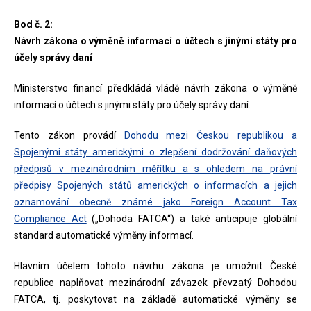
Bod č. 2:
Návrh zákona o výměně informací o účtech s jinými státy pro
účely správy daní
Ministerstvo financí předkládá vládě návrh zákona o výměně
informací o účtech s jinými státy pro účely správy daní.
Tento zákon provádí
Dohodu mezi Českou republikou a
Spojenými státy americkými o zlepšení dodržování daňových
předpisů v mezinárodním měřítku a s ohledem na právní
předpisy Spojených států amerických o informacích a jejich
oznamování obecně známé jako Foreign Account Tax
Compliance Act
(„Dohoda FATCA“) a také anticipuje globální
standard automatické výměny informací.
Hlavním účelem tohoto návrhu zákona je umožnit České
republice naplňovat mezinárodní závazek převzatý Dohodou
FATCA, tj. poskytovat na základě automatické výměny se