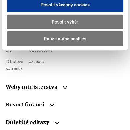
Povolit všechny cookies
Adresa
Letenská 15, 118 10 Praha
Telefon
+420 257 041 111
Povolit výběr
E-mail
podatelna@mf.gov.cz
Pouze nutné cookies
IČO
00006947
DIČ
CZ00006947
ID Datové
xzeaauv
schránky
Weby ministerstva
Resort financí
Důležité odkazy