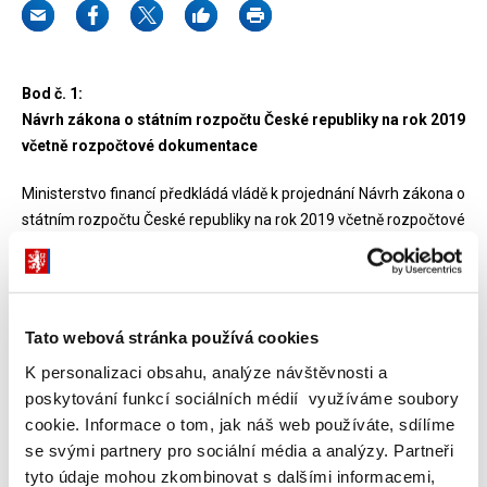
Bod č. 1:
Návrh zákona o státním rozpočtu České republiky na rok 2019
včetně rozpočtové dokumentace
Ministerstvo financí předkládá vládě k projednání Návrh zákona o
státním rozpočtu České republiky na rok 2019 včetně rozpočtové
dokumentace. Příjmy státního rozpočtu v roce 2019 jsou
navrženy v objemu 1 465,3 mld. Kč, výdaje státního rozpočtu by v
roce 2019 měly dosáhnout 1 505,3 mld. Kč. Deficit státního
rozpočtu na rok 2019 je navržen ve výši 40 mld. Kč.
Tato webová stránka používá cookies
K personalizaci obsahu, analýze návštěvnosti a
Do návrhu státního rozpočtu na rok 2019 je promítnuto zapojení
poskytování funkcí sociálních médií využíváme soubory
příjmů z rozpočtu Evropské unie a z Finančního mechanismu
cookie. Informace o tom, jak náš web používáte, sdílíme
Evropského hospodářského prostoru, Finančního mechanismu
se svými partnery pro sociální média a analýzy. Partneři
Norska, Programu švýcarsko-české spolupráce, případně jiného
tyto údaje mohou zkombinovat s dalšími informacemi,
finančního mechanismu korun v celkové výši 93,9 mld. Kč na