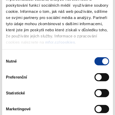
odpovědnosti by mělo být zamezení změkčování zákona o
poskytování funkcí sociálních médií využíváme soubory
pravidlech rozpočtové odpovědnosti, zejména rozšiřování
cookie. Informace o tom, jak náš web používáte, sdílíme
výdajového rámce sektoru veřejných institucí v jednotlivých
se svými partnery pro sociální média a analýzy. Partneři
letech.
tyto údaje mohou zkombinovat s dalšími informacemi,
které jste jim poskytli nebo které získali v důsledku toho,
Navrhovaná účinnost ústavního zákona je od 1. ledna 2027.
že používáte jejich služby. Informace o zpracování
cookies naleznete na
mfcr.cz/cookies
.
Na ústavní úrovni je nějaká z forem rozpočtové odpovědnosti
zakotvena například v ústavách Španělska, Itálie, Belgie,
Výběr
Švýcarska, Rakouska, Německa, Maďarska a Slovenska.
Nutné
souhlasu
Bod č. 5 - Národní strategie pro boj proti praní špinavých
peněz a financování terorismu 2025 – 2027
Preferenční
Předkládaný materiál představuje první strategický dokument
svého druhu zaměřený na boj proti praní špinavých peněz a
Statistické
financování terorismu, včetně financování proliferace
(AML/CFT), v České republice. Jeho cílem je formulace priorit
Marketingové
České republiky, které ve střednědobém horizontu přispějí k