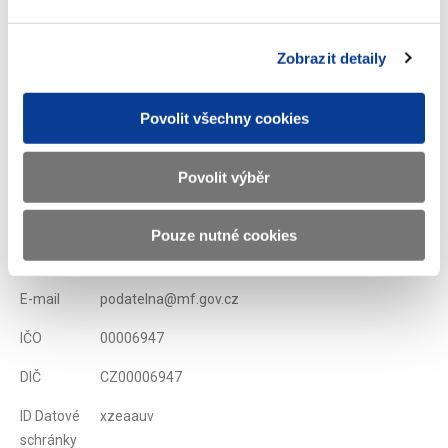
zefektivnění národního systému AML/CFT, jakož i zahájení
systematického procesu strategického plánování v této oblasti.
Zobrazit detaily
Zobrazeno
478 ×
Doporučeno
185 ×
Povolit všechny cookies
Ministerstvo financí ČR
Povolit výběr
Adresa
Letenská 15, 118 10 Praha
Pouze nutné cookies
Telefon
+420 257 041 111
E-mail
podatelna@mf.gov.cz
IČO
00006947
DIČ
CZ00006947
ID Datové
xzeaauv
schránky