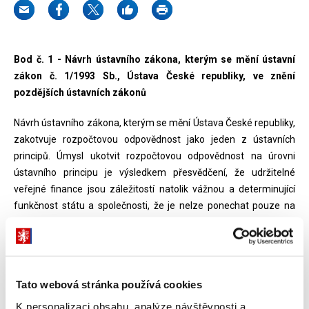
Bod č. 1 - Návrh ústavního zákona, kterým se mění ústavní
zákon č. 1/1993 Sb., Ústava České republiky, ve znění
pozdějších ústavních zákonů
Návrh ústavního zákona, kterým se mění Ústava České republiky,
zakotvuje rozpočtovou odpovědnost jako jeden z ústavních
principů. Úmysl ukotvit rozpočtovou odpovědnost na úrovni
ústavního principu je výsledkem přesvědčení, že udržitelné
veřejné finance jsou záležitostí natolik vážnou a determinující
funkčnost státu a společnosti, že je nelze ponechat pouze na
výsledku politického zápasu.
Hlavním cílem je dosáhnout zdravých a dlouhodobě udržitelných
veřejných financí.
Tato webová stránka používá cookies
Nejvíce viditelným dopadem zakotvení principu rozpočtové
K personalizaci obsahu, analýze návštěvnosti a