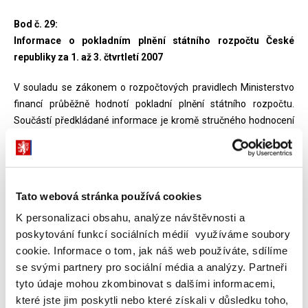
Bod č. 29:
Informace o pokladním plnění státního rozpočtu České
republiky za 1. až 3. čtvrtletí 2007
V souladu se zákonem o rozpočtových pravidlech Ministerstvo
financí průběžně hodnotí pokladní plnění státního rozpočtu.
Součástí předkládané informace je kromě stručného hodnocení
příjmů a výdajů rozpočtu i zpráva o řízení státního dluhu a
situační zpráva o státní pokladně.
Informace je předkládána ve zjednodušené formě a obsahuje
Tato webová stránka používá cookies
pouze výsledky pokladního plnění státního rozpočtu (tj. podle
stavu na účtech státního rozpočtu vedených u ČNB), které se
K personalizaci obsahu, analýze návštěvnosti a
mohou zejména ve své struktuře lišit od údajů finančních a
poskytování funkcí sociálních médií využíváme soubory
účetních výkazů kapitol, které jsou zpracovány a předkládány v
cookie. Informace o tom, jak náš web používáte, sdílíme
pozdějších termínech.
se svými partnery pro sociální média a analýzy. Partneři
tyto údaje mohou zkombinovat s dalšími informacemi,
Z údajů o pokladním plnění státního rozpočtu vykázaných ČNB v
které jste jim poskytli nebo které získali v důsledku toho,