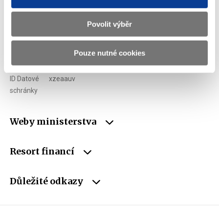
Telefon
+420 257 041 111
E-mail
podatelna@mf.gov.cz
Povolit výběr
IČO
00006947
Pouze nutné cookies
DIČ
CZ00006947
ID Datové
xzeaauv
schránky
Weby ministerstva
Resort financí
Důležité odkazy