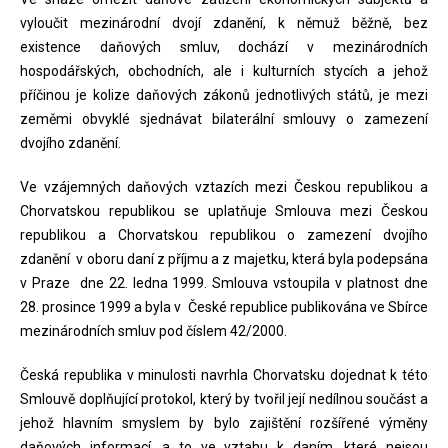
vyloučit mezinárodní dvojí zdanění, k němuž běžně, bez
existence daňových smluv, dochází v mezinárodních
hospodářských, obchodních, ale i kulturních stycích a jehož
příčinou je kolize daňových zákonů jednotlivých států, je mezi
zeměmi obvyklé sjednávat bilaterální smlouvy o zamezení
dvojího zdanění.
Ve vzájemných daňových vztazích mezi Českou republikou a
Chorvatskou republikou se uplatňuje Smlouva mezi Českou
republikou a Chorvatskou republikou o zamezení dvojího
zdanění v oboru daní z příjmu a z majetku, která byla podepsána
v Praze dne 22. ledna 1999. Smlouva vstoupila v platnost dne
28. prosince 1999 a byla v České republice publikována ve Sbírce
mezinárodních smluv pod číslem 42/2000.
Česká republika v minulosti navrhla Chorvatsku dojednat k této
Smlouvě doplňující protokol, který by tvořil její nedílnou součást a
jehož hlavním smyslem by bylo zajištění rozšířené výměny
daňových informací, a to ve vztahu k daním, které nejsou