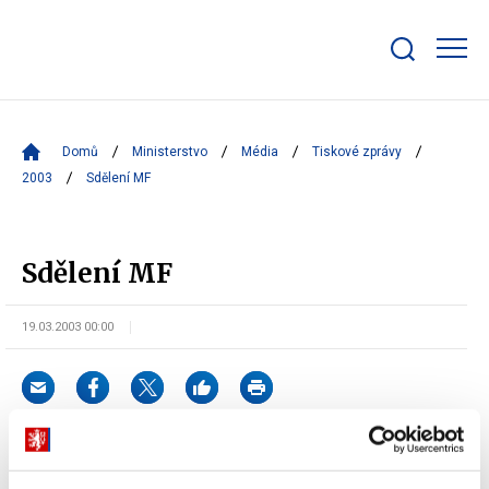
Zobrazit/skrýt
search
bar
Domů
Ministerstvo
Média
Tiskové zprávy
2003
Sdělení MF
Sdělení MF
19.03.2003 00:00
Jestliže daňový subjekt uhradí v době
od 1. dubna 2003 do 31.