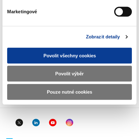
IČO
00006947
Marketingové
DIČ
CZ00006947
ID Datové
xzeaauv
schránky
Zobrazit detaily
Weby ministerstva
Povolit všechny cookies
Resort financí
Povolit výběr
Pouze nutné cookies
Důležité odkazy