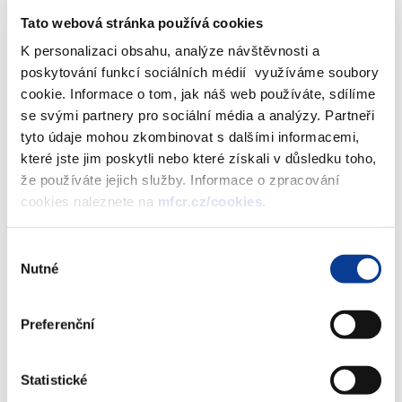
července 2003
nedoplatek, který je předmětem evidence na
Tato webová stránka používá cookies
osobním daňovém účtu, a který vznikl neuhrazením daně,
zvýšením daně a nákladů řízení v době od l. ledna 1993 do 31.
K personalizaci obsahu, analýze návštěvnosti a
prosince 2001, bude při posuzování žádosti o prominutí penále a
poskytování funkcí sociálních médií využíváme soubory
úroků podle ustanovení § 55a zákona č. 337/1992 Sb., o správě
cookie. Informace o tom, jak náš web používáte, sdílíme
daní a poplatků, ve znění pozdějších předpisů, za uvedené období
se svými partnery pro sociální média a analýzy. Partneři
k provedené úhradě přihlíženo.
tyto údaje mohou zkombinovat s dalšími informacemi,
které jste jim poskytli nebo které získali v důsledku toho,
Zobrazeno
64 ×
Doporučeno
391 ×
že používáte jejich služby. Informace o zpracování
cookies naleznete na
mfcr.cz/cookies
.
Ministerstvo financí ČR
Výběr
Nutné
souhlasu
Adresa
Letenská 15, 118 10 Praha
Preferenční
Telefon
+420 257 041 111
E-mail
podatelna@mf.gov.cz
Statistické