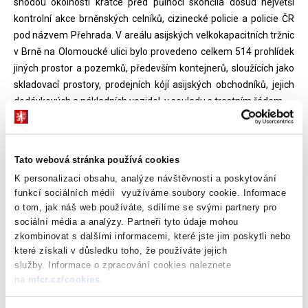
shodou okolností krátce před půlnocí skončila dosud největší
kontrolní akce brněnských celníků, cizinecké policie a policie ČR
pod názvem Přehrada. V areálu asijských velkokapacitních tržnic
v Brně na Olomoucké ulici bylo provedeno celkem 514 prohlídek
jiných prostor a pozemků, především kontejnerů, sloužících jako
skladovací prostory, prodejních kójí asijských obchodníků, jejich
dodávkových a nákladních vozidel, v souladu s trestním řádem.
Výsledkem akce, na které se podílelo více jak 180 celníků z Brna,
Olomouce a Ostravy a více jak 60 policistů, je zajištění cca 90 tun
Tato webová stránka používá cookies
zboží neoprávněně označeného ochrannou známkou. Převážně
K personalizaci obsahu, analýze návštěvnosti a poskytování
se jednalo o textilní výrobky a obuv (více jak 128 tisíc ks), v
funkcí sociálních médií využíváme soubory cookie. Informace
menším množství kožedělné výrobky (opasky a pouzdra na
o tom, jak náš web používáte, sdílíme se svými partnery pro
mobilní telefony). Předpokládaná vyčíslená cena zajištěného
sociální média a analýzy. Partneři tyto údaje mohou
zboží se pohybuje kolem 135 milionů Kč. Zajištěné zboží bude
zkombinovat s dalšími informacemi, které jste jim poskytli nebo
sloužit jako důkazní materiál prokazující podezření na trestnou
které získali v důsledku toho, že používáte jejich
činnost jako zboží opatřené neoprávněně ochrannou známkou
služby. Informace o zpracování cookies naleznete
patřící jinému.
na
mfcr.cz/cookies
.