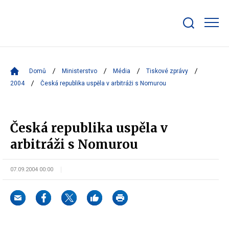
Zobrazit/skrýt
search
bar
Domů
Ministerstvo
Média
Tiskové zprávy
2004
Česká republika uspěla v arbitráži s Nomurou
Česká republika uspěla v
arbitráži s Nomurou
07.09.2004 00:00