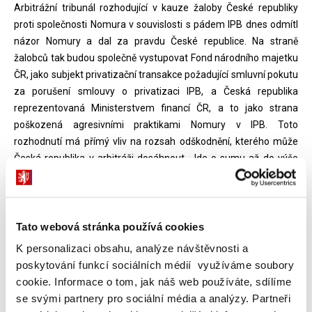
Arbitrážní tribunál rozhodující v kauze žaloby České republiky
proti společnosti Nomura v souvislosti s pádem IPB dnes odmítl
názor Nomury a dal za pravdu České republice. Na straně
žalobců tak budou společně vystupovat Fond národního majetku
ČR, jako subjekt privatizační transakce požadující smluvní pokutu
za porušení smlouvy o privatizaci IPB, a Česká republika
reprezentovaná Ministerstvem financí ČR, a to jako strana
poškozená agresivními praktikami Nomury v IPB. Toto
rozhodnutí má přímý vliv na rozsah odškodnění, kterého může
Česká republika v arbitráži dosáhnout. Jde o sumu až do výše
263 mld. Kč.
„Potvrzení aktivní legitimace obou žalobců je důkazem, že
Tato webová stránka používá cookies
argumenty, které jsme za naši stranu předložili, nejsou
K personalizaci obsahu, analýze návštěvnosti a
rétorickým cvičením, ale vážnou obžalobou,“ komentuje situaci
poskytování funkcí sociálních médií využíváme soubory
George von Mehren, právní zástupce České republiky. „Důkazy,
cookie. Informace o tom, jak náš web používáte, sdílíme
jež budeme nyní předkládat, jsou dostatečně silné, aby
se svými partnery pro sociální média a analýzy. Partneři
přesvědčily tribunál o protiprávním a neetickém postupu