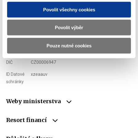
Povolit všechny cookies
Adresa
Letenská 15, 118 10 Praha
Telefon
+420 257 041 111
Povolit výběr
E-mail
podatelna@mf.gov.cz
Pouze nutné cookies
IČO
00006947
DIČ
CZ00006947
ID Datové
xzeaauv
schránky
Weby ministerstva
Resort financí