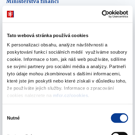
Ministerstva financí
26. října 2005
Ministerstvo financí nalezlo společně s
mobilními operátory řešení DPH u dárcovských
Tato webová stránka používá cookies
SMS
K personalizaci obsahu, analýze návštěvnosti a
26. října 2005
poskytování funkcí sociálních médií využíváme soubory
cookie. Informace o tom, jak náš web používáte, sdílíme
Ministerstvo financí navrhuje zvláštní režim
se svými partnery pro sociální média a analýzy. Partneři
při obchodování se zlatem v oblasti daně z
tyto údaje mohou zkombinovat s dalšími informacemi,
přidané hodnoty
které jste jim poskytli nebo které získali v důsledku toho,
26. října 2005
že používáte jejich služby. Informace o zpracování
cookies naleznete na
mfcr.cz/cookies
.
Materiál s návrhy na zlepšení podmínek v
bankovním sektoru je hotov
Výběr
Nutné
25. října 2005
souhlasu
Deficit bude letos nižší než 4,8 % HDP