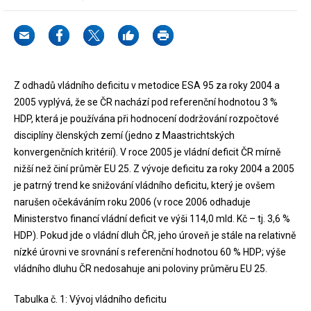
Z odhadů vládního deficitu v metodice ESA 95 za roky 2004 a
2005 vyplývá, že se ČR nachází pod referenční hodnotou 3 %
HDP, která je používána při hodnocení dodržování rozpočtové
disciplíny členských zemí (jedno z Maastrichtských
konvergenčních kritérií). V roce 2005 je vládní deficit ČR mírně
nižší než činí průměr EU 25. Z vývoje deficitu za roky 2004 a 2005
je patrný trend ke snižování vládního deficitu, který je ovšem
narušen očekáváním roku 2006 (v roce 2006 odhaduje
Ministerstvo financí vládní deficit ve výši 114,0 mld. Kč – tj. 3,6 %
HDP). Pokud jde o vládní dluh ČR, jeho úroveň je stále na relativně
nízké úrovni ve srovnání s referenční hodnotou 60 % HDP; výše
vládního dluhu ČR nedosahuje ani poloviny průměru EU 25.
Tabulka č. 1: Vývoj vládního deficitu