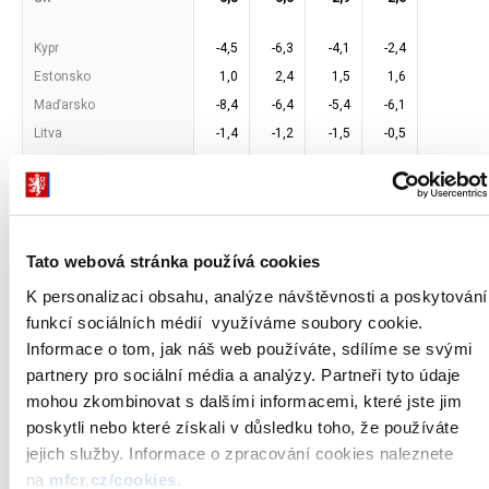
Kypr
-4,5
-6,3
-4,1
-2,4
Estonsko
1,0
2,4
1,5
1,6
Maďarsko
-8,4
-6,4
-5,4
-6,1
Litva
-1,4
-1,2
-1,5
-0,5
Lotyšsko
-2,3
-1,2
-0,9
0,2
Malta
-5,6
-10,2
-5,1
-3,3
Polsko
-3,2
-4,7
-3,9
-2,5
Slovensko
-7,7
-3,7
-3,0
-2,9
Tato webová stránka používá cookies
Slovinsko
-2,7
-2,9
-2,3
-1,8
K personalizaci obsahu, analýze návštěvnosti a poskytování
Eurozóna
-2,5
-3,0
-2,8
-2,4
funkcí sociálních médií využíváme soubory cookie.
EU 25
-2,3
-3,0
-2,6
-2,3
Informace o tom, jak náš web používáte, sdílíme se svými
Zdroj: Eurostat News release 24. 4. 2006
partnery pro sociální média a analýzy. Partneři tyto údaje
mohou zkombinovat s dalšími informacemi, které jste jim
poskytli nebo které získali v důsledku toho, že používáte
jejich služby. Informace o zpracování cookies naleznete
na
mfcr.cz/cookies
.
Tabulka č. 2: Vývoj vládního dluhu