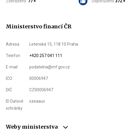
Zobrazeno
77 ×
Doporučeno
372 ×
Ministerstvo financí ČR
Adresa
Letenská 15, 118 10 Praha
Telefon
+420 257 041 111
E-mail
podatelna@mf.gov.cz
IČO
00006947
DIČ
CZ00006947
ID Datové
xzeaauv
schránky
Weby ministerstva