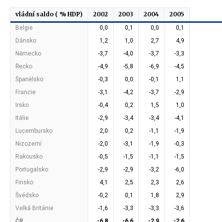
vládní saldo ( % HDP)
2002
2003
2004
2005
Belgie
0,0
0,1
0,0
0,1
Dánsko
1,2
1,0
2,7
4,9
Německo
-3,7
-4,0
-3,7
-3,3
Řecko
-4,9
-5,8
-6,9
-4,5
Španělsko
-0,3
0,0
-0,1
1,1
Francie
-3,1
-4,2
-3,7
-2,9
Irsko
-0,4
0,2
1,5
1,0
Itálie
-2,9
-3,4
-3,4
-4,1
Lucembursko
2,0
0,2
-1,1
-1,9
Nizozemí
-2,0
-3,1
-1,9
-0,3
Rakousko
-0,5
-1,5
-1,1
-1,5
Portugalsko
-2,9
-2,9
-3,2
-6,0
Finsko
4,1
2,5
2,3
2,6
Švédsko
-0,2
0,1
1,8
2,9
Velká Británie
-1,6
-3,3
-3,3
-3,6
ČR
-6,8
-6,6
-2,9
-2,6