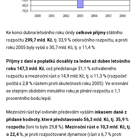
Ke konci dubna letošního roku činily
celkové příjmy
státního
rozpočtu
299,7 mld. Kč
, tj. 33,9 % celoročního rozpočtu, a proti
roku 2005 byly vyšší o 30,7 mld. Kč, tj. o 11,4 %.
Příjmy z daní a poplatků dosáhly za leden až duben letošního
roku 147,3 mld. Kč
, což představuje 31,1 % schváleného
rozpočtu a meziroční růst o 14,9 mld. Kč, tj. o 11,3 % (rozpočet
počítá s 2,8 % růstem proti skutečnosti roku 2005). Ve srovnání
se stejným obdobím minulého roku je plnění rozpočtu o 1,1
procentního bodu lepší.
Meziroční růst byl ovlivněn především vyšším
inkasem daně z
přidané hodnoty, které představovalo 56,3 mld. Kč, tj. 35,9 %
rozpočtu
(loni to bylo 29,8 %).
Meziroční růst o 10,3 mld. Kč, tj.
o 22,4 %
, je proti rozpočtované dynamice (růst o 6,7 % proti