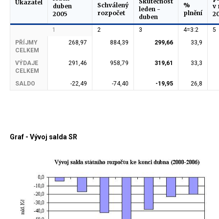
Skutečnost
Ukazatel
Schválený
%
duben
v 
leden -
rozpočet
plnění
2005
2
duben
1
2
3
4=3:2
5
PŘÍJMY
268,97
884,39
299,66
33,9
CELKEM
VÝDAJE
291,46
958,79
319,61
33,3
CELKEM
SALDO
-22,49
-74,40
-19,95
26,8
Graf - Vývoj salda SR