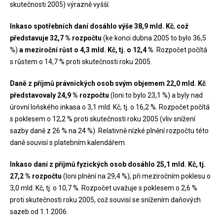
skutečnosti 2005) výrazně vyšší.
Inkaso spotřebních daní dosáhlo výše 38,9 mld. Kč
,
což
představuje 32,7 % rozpočtu
(ke konci dubna 2005 to bylo 36,5
%)
a meziroční růst o 4,3 mld. Kč, tj. o 12,4 %
. Rozpočet počítá
s růstem o 14,7 % proti skutečnosti roku 2005.
Daně z příjmů právnických osob svým objemem 22,0 mld. Kč
představovaly 24,9 % rozpočtu
(loni to bylo 23,1 %) a byly nad
úrovní loňského inkasa o 3,1 mld. Kč, tj. o 16,2 %. Rozpočet počítá
s poklesem o 12,2 % proti skutečnosti roku 2005 (vliv snížení
sazby daně z 26 % na 24 %). Relativně nízké plnění rozpočtu této
daně souvisí s platebním kalendářem.
Inkaso daní z příjmů fyzických osob dosáhlo 25,1 mld. Kč, tj.
27,2 % rozpočtu
(loni plnění na 29,4 %), při meziročním poklesu o
3,0 mld. Kč, tj. o 10,7 %. Rozpočet uvažuje s poklesem o 2,6 %
proti skutečnosti roku 2005, což souvisí se snížením daňových
sazeb od 1.1.2006.