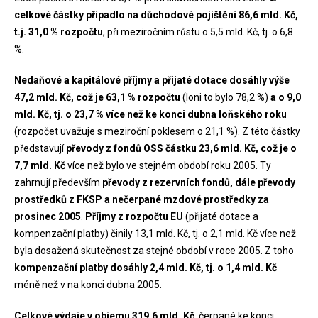
celkové částky připadlo na důchodové pojištění 86,6 mld. Kč,
t.j. 31,0 % rozpočtu
, při meziročním růstu o 5,5 mld. Kč, tj. o 6,8
%.
Nedaňové a kapitálové příjmy a přijaté dotace dosáhly výše
47,2 mld. Kč, což je 63,1 % rozpočtu
(loni to bylo 78,2 %)
a o 9,0
mld. Kč, tj. o 23,7 % více než ke konci dubna loňského roku
(rozpočet uvažuje s meziroční poklesem o 21,1 %). Z této částky
představují
převody z fondů OSS částku 23,6 mld. Kč, což je o
7,7 mld. Kč
více než bylo ve stejném období roku 2005. Ty
zahrnují především
převody z rezervních fondů, dále převody
prostředků z FKSP a nečerpané mzdové prostředky za
prosinec 2005
.
Příjmy z rozpočtu EU
(přijaté dotace a
kompenzační platby) činily 13,1 mld. Kč, tj. o 2,1 mld. Kč více než
byla dosažená skutečnost za stejné období v roce 2005. Z toho
kompenzační platby dosáhly 2,4 mld. Kč, tj. o 1,4 mld. Kč
méně než v na konci dubna 2005.
Celkové výdaje v objemu 319,6 mld. Kč
, čerpané ke konci