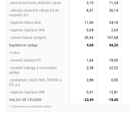
- převod do fondu státních záruk
3,10
11,24
- odvody vlastních zdrojů ES do
8,57
30,14
rozpočtu EU
- kapitola Státní dluh
11,06
34,18
- kapitola Operace SFA
0,04
2,63
- ostatní běžné výdaje*)
35,93
107,58
kapitálové výdaje
9,06
94,25
z toho:
- investič.dotace PO
1,66
18,05
- investič.nákupy a související
2,38
22,22
výdaje
- poskytnutí záloh ČKA, ČMZRB a
2,88
0,00
ČS, a.s.
- kapitola Operace SFA
0,01
12,81
SALDO SR CELKEM
-22,49
-74,40
*) dopočet do sumy běžných výdajů