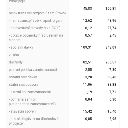
zdrav.pojiš.
-
45,83
106,81
neinv.trans.veř.rozpočt.územ.úrovně
- neinv.trans.příspěvk. apod. organ.
12,62
43,96
- neinvestiční převody Mze (SZIF)
6,12
27,74
- dotace občanským sdružením na
0,57
2,45
činnost
- sociální dávky
109,31
343,09
z toho:
důchody
82,51
263,51
pasivní politika zaměstnanosti
2,55
7,30
ostatní soc.dávky
13,20
38,45
státní soc.podpora
11,06
33,83
- aktivní pol.zaměstnanosti
1,19
7,71
- ochrana zam.při
0,04
0,30
plat.neschop.zaměstnavatelů
- stavební spoření
15,42
15,40
- státní příspěvek na důchodové
0,85
3,98
připojištění