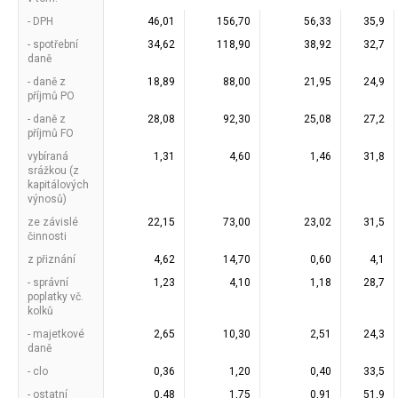
- DPH
46,01
156,70
56,33
35,9
- spotřební
34,62
118,90
38,92
32,7
daně
- daně z
18,89
88,00
21,95
24,9
příjmů PO
- daně z
28,08
92,30
25,08
27,2
příjmů FO
vybíraná
1,31
4,60
1,46
31,8
srážkou (z
kapitálových
výnosů)
ze závislé
22,15
73,00
23,02
31,5
činnosti
z přiznání
4,62
14,70
0,60
4,1
- správní
1,23
4,10
1,18
28,7
poplatky vč.
kolků
- majetkové
2,65
10,30
2,51
24,3
daně
- clo
0,36
1,20
0,40
33,5
- ostatní
0,48
1,75
0,91
51,9