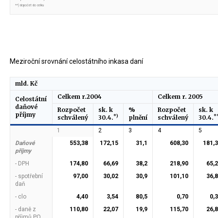
**) dopočet do celku
Meziroční srovnání celostátního inkasa daní
mld. Kč
Celkem r.2004
Celkem r. 2005
Celostátní
daňové
Rozpočet
sk. k
%
Rozpočet
sk. k
příjmy
*)
*
schválený
30.4.
plnění
schválený
30.4.
1
2
3
4
5
Daňové
553,38
172,15
31,1
608,30
181,
příjmy
- DPH
174,80
66,69
38,2
218,90
65,
- spotřební
97,00
30,02
30,9
101,10
36,
daň
- clo
4,40
3,54
80,5
0,70
0,
- daně z
110,80
22,07
19,9
115,70
26,
příjmů PO