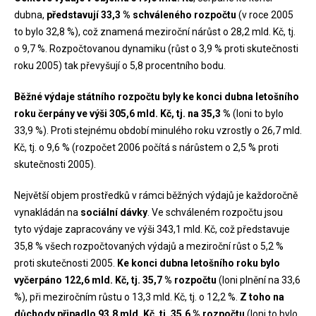
dubna,
představují 33,3 % schváleného rozpočtu
(v roce 2005
to bylo 32,8 %), což znamená meziroční nárůst o 28,2 mld. Kč, tj.
o 9,7 %. Rozpočtovanou dynamiku (růst o 3,9 % proti skutečnosti
roku 2005) tak převyšují o 5,8 procentního bodu.
Běžné výdaje státního rozpočtu byly ke konci dubna letošního
roku čerpány ve výši 305,6 mld. Kč, tj. na 35,3 %
(loni to bylo
33,9 %). Proti stejnému období minulého roku vzrostly o 26,7 mld.
Kč, tj. o 9,6 % (rozpočet 2006 počítá s nárůstem o 2,5 % proti
skutečnosti 2005).
Největší objem prostředků v rámci běžných výdajů je každoročně
vynakládán na
sociální dávky
. Ve schváleném rozpočtu jsou
tyto výdaje zapracovány ve výši 343,1 mld. Kč, což představuje
35,8 % všech rozpočtovaných výdajů a meziroční růst o 5,2 %
proti skutečnosti 2005.
Ke konci dubna letošního roku bylo
vyčerpáno 122,6 mld. Kč, tj. 35,7 % rozpočtu
(loni plnění na 33,6
%), při meziročním růstu o 13,3 mld. Kč, tj. o 12,2 %.
Z toho na
důchody připadlo 93,8 mld. Kč, tj. 35,6 % rozpočtu
(loni to bylo