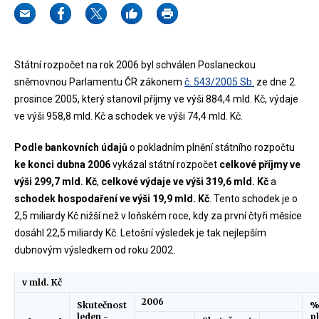
Státní rozpočet na rok 2006 byl schválen Poslaneckou
sněmovnou Parlamentu ČR zákonem
č. 543/2005 Sb.
ze dne 2.
prosince 2005, který stanovil příjmy ve výši 884,4 mld. Kč, výdaje
ve výši 958,8 mld. Kč a schodek ve výši 74,4 mld. Kč.
Podle bankovních údajů
o pokladním plnění státního rozpočtu
ke konci dubna 2006
vykázal státní rozpočet
celkové příjmy ve
výši 299,7 mld. Kč
,
celkové výdaje ve výši 319,6 mld. Kč
a
schodek hospodaření ve výši 19,9 mld. Kč
. Tento schodek je o
2,5 miliardy Kč nižší než v loňském roce, kdy za první čtyři měsíce
dosáhl 22,5 miliardy Kč. Letošní výsledek je tak nejlepším
dubnovým výsledkem od roku 2002.
v mld. Kč
2006
Skutečnost
%
leden -
pl