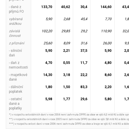
- daně z
133,70
40,62
30,4
144,60
43,
příjmů FO
vybíraná
5,90
2,68
45,4
7,70
1,
srážkou
závislá
102,20
29,85
29,2
110,90
32,
činnost
z přiznání
25,60
8,09
31,6
26,00
9,
- silniční
5,90
2,21
37,5
5,90
2,
daň
- daň z
4,70
0,55
11,7
4,80
0,
nemovitosti
- majetkové
14,30
3,18
22,2
8,60
2,
daně
- dálniční
1,80
1,50
83,3
2,20
1,
poplatek
- ostatní
5,98
1,77
29,6
5,80
1,
daně a
poplatky
*) v rozpočtu celostátních daní v roce 2004 není zahrnuta DPPO za obce ve výši 6,3 mld Kč a dále sprá
**) v rozpočtu celostátních daní v roce 2005 není zahrnuta DPPO za obce ve výši 5,8 mld Kč a dále spr
***) v rozpočtu celost. daní v roce 2006 není zahrnuta DPPO za obce a kraje ve výši 6,1 mld Kč a dále 