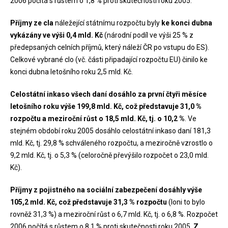
2006 počítá s růstem o 1,8 % proti skutečnosti roku 2005.
Příjmy ze cla
náležející státnímu rozpočtu byly
ke konci dubna
vykázány ve výši 0,4 mld. Kč
(národní podíl ve výši 25 % z
předepsaných celních příjmů, který náleží ČR po vstupu do ES).
Celkové vybrané clo (vč. části připadající rozpočtu EU) činilo ke
konci dubna letošního roku 2,5 mld. Kč.
Celostátní inkaso všech daní dosáhlo za první čtyři měsíce
letošního roku výše 199,8 mld. Kč, což představuje 31,0 %
rozpočtu a meziroční růst o 18,5 mld. Kč, tj. o 10,2 %
. Ve
stejném období roku 2005 dosáhlo celostátní inkaso daní 181,3
mld. Kč, tj. 29,8 % schváleného rozpočtu, a meziročně vzrostlo o
9,2 mld. Kč, tj. o 5,3 % (celoročně převýšilo rozpočet o 23,0 mld.
Kč).
Příjmy z pojistného na sociální zabezpečení dosáhly výše
105,2 mld. Kč, což představuje 31,3 % rozpočtu
(loni to bylo
rovněž 31,3 %) a meziroční růst o 6,7 mld. Kč, tj. o 6,8 %. Rozpočet
2006 počítá s růstem o 8,1 % proti skutečnosti roku 2005.
Z