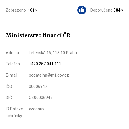
Zobrazeno
101 ×
Doporučeno
384 ×
Ministerstvo financí ČR
Adresa
Letenská 15, 118 10 Praha
Telefon
+420 257 041 111
E-mail
podatelna@mf.gov.cz
IČO
00006947
DIČ
CZ00006947
ID Datové
xzeaauv
schránky