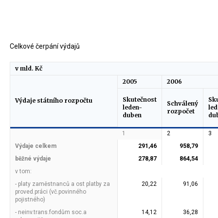
Celkové čerpání výdajů
v mld. Kč
2005
2006
Skutečnost
Sk
Výdaje státního rozpočtu
Schválený
leden-
led
rozpočet
duben
du
1
2
3
Výdaje celkem
291,46
958,79
běžné výdaje
278,87
864,54
v tom:
- platy zaměstnanců a ost platby za
20,22
91,06
proved.práci (vč.povinného
pojistného)
- neinv.trans.fondům soc.a
14,12
36,28