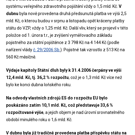
systému veřejného zdravotního pojištění vždy o 1,5 mld. Kč.
V
dubnu
byla nově provedena druhá předsunutá platba ve výši 2,5
mld. Kč, o kterou budou v srpnu a listopadu opět kráceny platby
státu do VZP, vždy o 1,25 mld. Kč. Další vliv, který se projevil v této
položce od 1. února t.r., je zvýšení vyměřovacího základu
pojistného za státní pojištěnce z 3 798 Kč na 4 144 Kč (podle
nařízení vlády
č. 29/2006 Sb.
). Pojistné tak vzrostlo z 513 Kč na
560 Kč měsíčně.
Výdaje kapitoly Státní dluh byly k 31.4.2006 čerpány ve výši
12,4 mld. Kč, tj. 36,2 % rozpočtu
, což je o 1,3 mld. Kč více než
bylo ke konci dubna loňského roku.
Na odvody vlastních zdrojů ES do rozpočtu EU bylo
poukázáno zatím 10,1 mld. Kč, což představuje 33,6 %
rozpočtované výše
, a jejich objem je nad úrovní srovnatelného
období minulého roku o 1,6 mld. Kč.
V dubnu byla již tradičně provedena platba příspěvku státu na