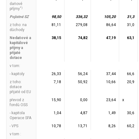
daňové
*)
příjmy
Pojistné SZ
98,50
336,32
105,20
31,3
z toho: na
81,11
279,08
86,64
31,0
důchody
Nedaňové a
38,15
74,82
47,19
63,1
kapitálové
příjmy a
přijaté
dotace
v tom:
- kapitoly
26,33
56,24
37,44
66,6
z toho:
7,18
50,92
10,66
20,9
dotace
přijaté od EU
převod z
15,90
0,00
23,64
x
fondů OSS
- kapitola
1,04
4,87
1,49
30,6
Operace SFA
- VPS
10,78
13,71
8,26
60,2
v tom :