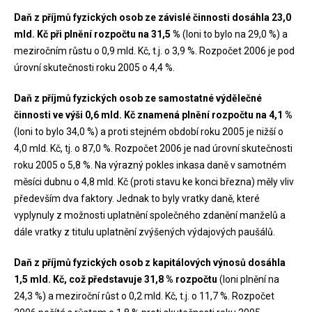
Daň z příjmů fyzických osob ze závislé činnosti dosáhla 23,0
mld. Kč při plnění rozpočtu na 31,5 %
(loni to bylo na 29,0 %) a
meziročním růstu o 0,9 mld. Kč, t.j. o 3,9 %. Rozpočet 2006 je pod
úrovní skutečnosti roku 2005 o 4,4 %.
Daň z příjmů fyzických osob ze samostatné výdělečné
činnosti ve výši 0,6 mld. Kč znamená plnění rozpočtu na 4,1 %
(loni to bylo 34,0 %) a proti stejném období roku 2005 je nižší o
4,0 mld. Kč, tj. o 87,0 %. Rozpočet 2006 je nad úrovní skutečnosti
roku 2005 o 5,8 %. Na výrazný pokles inkasa daně v samotném
měsíci dubnu o 4,8 mld. Kč (proti stavu ke konci března) měly vliv
především dva faktory. Jednak to byly vratky daně, které
vyplynuly z možnosti uplatnění společného zdanění manželů a
dále vratky z titulu uplatnění zvýšených výdajových paušálů.
Daň z příjmů fyzických osob z kapitálových výnosů dosáhla
1,5 mld. Kč, což představuje 31,8 % rozpočtu
(loni plnění na
24,3 %) a meziroční růst o 0,2 mld. Kč, t.j. o 11,7 %. Rozpočet