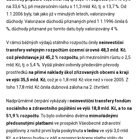
na 33,6 %), při meziročním růstu o 11,3 mld. Kč, tj. o 13,7 %. Od
1.1.2006 byly, tak jako již v minulých letech, valorizovány
důchody. Valorizace důchodů přiznaných před 1.1.1996 činila 6
%, důchody přiznané po tomto datu byly valorizovány 4 %.
V rámci běžných výdajů státního rozpočtu činily
neinvestiční
transfery veřejným rozpočtům územní úrovně 48,3 mld. Kč
,
což představuje již 45,2 % rozpočtu
, při meziročním růstu o 2,5
mld. Kč, tj. o 5,4 %. Vyšší plnění ovlivnily především převody
prostředků
na přímé náklady škol zřizovaných obcemi a kraji
ve výši 35,5 mld. Kč
, což je o 1,8 mld. Kč více než v roce 2005. Z
toho 17,8 mld. Kč činila dubnová záloha na 2. čtvrtletí.
Nadprůměrné čerpání vykázaly i
neinvestiční transfery fondům
sociálního a zdravotního pojištění ve výši 18,8 mld. Kč, a to na
51,9 % rozpočtu
. To bylo ovlivněno dvěma
mimořádnými
předsunutými platbami
ve prospěch Všeobecné zdravotní
pojišťovny z nichž první byla poskytnuta
v lednu
ve výši 3,0 mld.
Kč, a o kterou budou v září a prosinci kráceny platby státu do