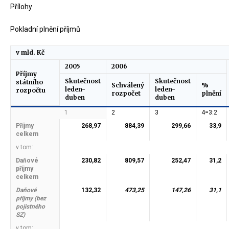
Přílohy
Pokladní plnění příjmů
v mld. Kč
2005
2006
Příjmy
Skutečnost
Skutečnost
státního
Schválený
%
leden-
leden-
rozpočtu
rozpočet
plnění
duben
duben
1
2
3
4=3:2
Příjmy
268,97
884,39
299,66
33,9
celkem
v tom:
Daňové
230,82
809,57
252,47
31,2
příjmy
celkem
Daňové
132,32
473,25
147,26
31,1
příjmy (bez
pojistného
SZ)
v tom: