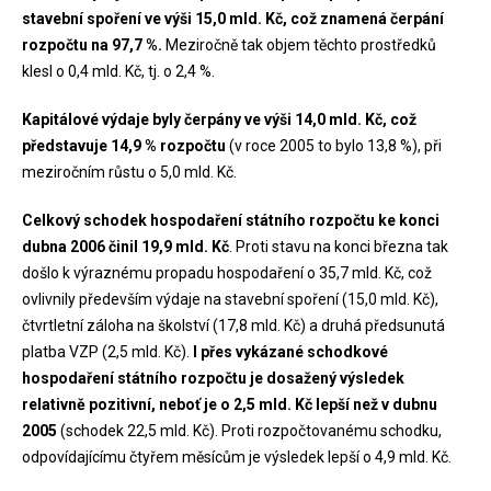
stavební spoření ve výši 15,0 mld. Kč, což znamená čerpání
rozpočtu na 97,7 %.
Meziročně tak objem těchto prostředků
klesl o 0,4 mld. Kč, tj. o 2,4 %.
Kapitálové výdaje byly čerpány ve výši 14,0 mld. Kč, což
představuje 14,9 % rozpočtu
(v roce 2005 to bylo 13,8 %), při
meziročním růstu o 5,0 mld. Kč.
Celkový schodek hospodaření státního rozpočtu ke konci
dubna 2006 činil 19,9 mld. Kč
. Proti stavu na konci března tak
došlo k výraznému propadu hospodaření o 35,7 mld. Kč, což
ovlivnily především výdaje na stavební spoření (15,0 mld. Kč),
čtvrtletní záloha na školství (17,8 mld. Kč) a druhá předsunutá
platba VZP (2,5 mld. Kč).
I přes vykázané schodkové
hospodaření státního rozpočtu je dosažený výsledek
relativně pozitivní, neboť je o 2,5 mld. Kč lepší než v dubnu
2005
(schodek 22,5 mld. Kč). Proti rozpočtovanému schodku,
odpovídajícímu čtyřem měsícům je výsledek lepší o 4,9 mld. Kč.