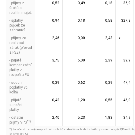
- příjmy z
0,52
0,49
0,18
36,9
úroků a
real.fin.majet.
- splátky
0,94
0,18
0,58
327,3
půjček ze
zahraničí
- příjmy za
2,46
0,00
2,43
x
realizaci
záruk (převod
z FSZ)
- přijaté
3,75
6,00
2,39
39,9
kompenzační
platby z
rozpočtu EU
- soudní
0,29
0,62
0,29
47,4
poplatky vč.
kolků
- přijaté
0,42
1,20
0,55
46,0
sankční
platby
- ostatní
2,40
5,23
1,83
34,9
**)
příjmy VPS
*) dopočet do celku (v rozpočtu vč.poplatků a odvodů v oblasti životního prostředí ve výši 1,35 mld. K
kapitole OSFA)