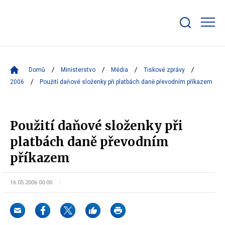
Zobrazit/skrýt
search
bar
Domů
Ministerstvo
Média
Tiskové zprávy
2006
Použití daňové složenky při platbách daně převodním příkazem
Použití daňové složenky při
platbách daně převodním
příkazem
16.05.2006 00:00