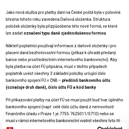
Jako nová služba pro platby daní na České poště byla v polovině
března tohoto roku zavedena Daňová složenka. Struktura
položek složenky byla přizpůsobena této nové formě, ve které
lze zadat
označení typu daně zjednodušenou formou
.
Někteří poplatníci používají informace z daňové složenky i pro
placení daně bezhotovostní formou (příkaz k úhradě předaný
bance nebo prostřednictvím internetového bankovnictví). Aby
byla platba na účet FÚ připsána, musí v těchto případech
poplatník uvést všechny 3 základní položky určující číslo
bankovního spojení FÚ v ČNB –
předčíslí bankovního účtu
(označuje druh daně), číslo účtu FÚ a kód banky
.
Při přikazování platby na účet FÚ se musí použít buď tvar úplného
bankovního spojení (např. celé číslo účtu daně z nemovitostí
Finančního úřadu v Praze 1 je 7755-7625011/0710) nebo se
musí v rámci internetového bankovnictví vyplnit všechny tyto tři
položky odděleně.