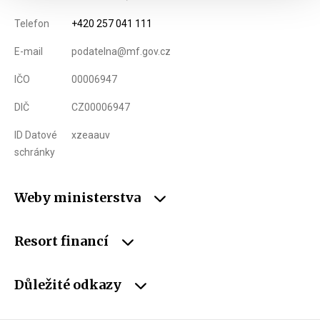
Telefon
+420 257 041 111
E-mail
podatelna@mf.gov.cz
IČO
00006947
DIČ
CZ00006947
ID Datové
xzeaauv
schránky
Weby ministerstva
Resort financí
Důležité odkazy