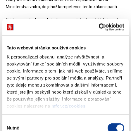
Ministerstva vnitra, do jehož kompetence tento zákon spadá.
V této souvislosti je nutné připomenout, že dosud žádný soud
nerozhodl, že politická strana SNK ED či SD-SN má na příspěvek
nárok.
Není pravdou, že ministr financí 6 měsíců ignoroval nález
Tato webová stránka používá cookies
Ústavního soudu. Nález byl MF doručen 13.2.2006 a MF vydalo
K personalizaci obsahu, analýze návštěvnosti a
negativní rozhodnutí o výplatě příspěvku na mandát dne
poskytování funkcí sociálních médií využíváme soubory
7.4.2006. Teprve po podání rozkladu proti rozhodnutí
cookie. Informace o tom, jak náš web používáte, sdílíme
Ministerstva financí může o takovém rozkladu rozhodovat
se svými partnery pro sociální média a analýzy. Partneři
ministr. Dne 30.6. ministr rozhodl o rozkladech podaných SD-SN
tyto údaje mohou zkombinovat s dalšími informacemi,
a SNK ED. Rozklad politické strany SNK Evropští demokraté
které jste jim poskytli nebo které získali v důsledku toho,
musel na základě doporučení rozkladové komise - jejímiž členy
že používáte jejich služby. Informace o zpracování
byly ve většině lidé mimo okruh zaměstnanců MF - zamítnout,
cookies naleznete na
mfcr.cz/cookies
.
neboť tato strana nebyla součástí sdružení Demokraté Jana
Kasla a v žádném případě jí tedy nemohl vzniknout nárok na
Výběr
příspěvek.
Nutné
souhlasu