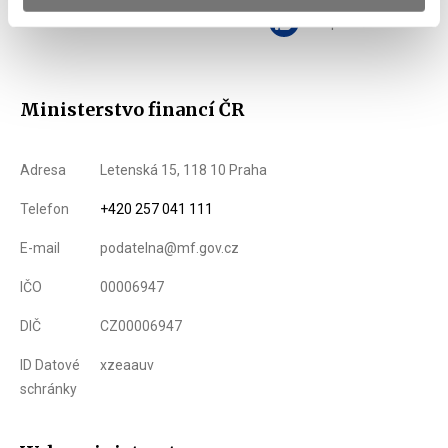
Zobrazeno
86 ×
Doporučeno
366 ×
Ministerstvo financí ČR
Adresa
Letenská 15, 118 10 Praha
Telefon
+420 257 041 111
E-mail
podatelna@mf.gov.cz
IČO
00006947
DIČ
CZ00006947
ID Datové
xzeaauv
schránky