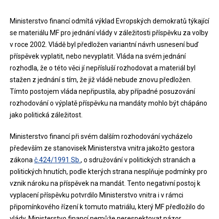
Ministerstvo financí odmítá výklad Evropských demokratů týkající
se materiálu MF pro jednání vlády v záležitosti příspěvku za volby
v roce 2002. Vládě byl předložen variantní návrh usnesení buď
příspěvek vyplatit, nebo nevyplatit. Vláda na svém jednání
rozhodla, že o této věci jí nepřísluší rozhodovat a materiál byl
stažen z jednání s tím, že již vládě nebude znovu předložen.
Tímto postojem vláda nepřipustila, aby případné posuzování
rozhodování o výplatě příspěvku na mandáty mohlo být chápáno
jako politická záležitost.
Ministerstvo financí při svém dalším rozhodování vycházelo
především ze stanovisek Ministerstva vnitra jakožto gestora
zákona
č.424/1991 Sb.
, o sdružování v politických stranách a
politických hnutích, podle kterých strana nesplňuje podmínky pro
vznik nároku na příspěvek na mandát. Tento negativní postoj k
vyplacení příspěvku potvrdilo Ministerstvo vnitra i v rámci
připomínkového řízení k tomuto matriálu, který MF předložilo do
vlády. Ministerstvo financí nemůže nerespektovat názor