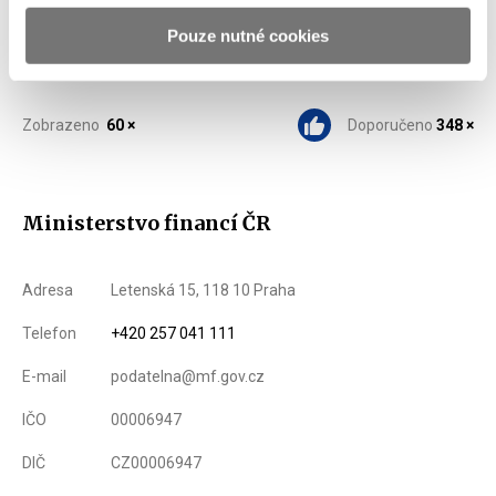
Pouze nutné cookies
Zobrazeno
60 ×
Doporučeno
348 ×
Ministerstvo financí ČR
Adresa
Letenská 15, 118 10 Praha
Telefon
+420 257 041 111
E-mail
podatelna@mf.gov.cz
IČO
00006947
DIČ
CZ00006947