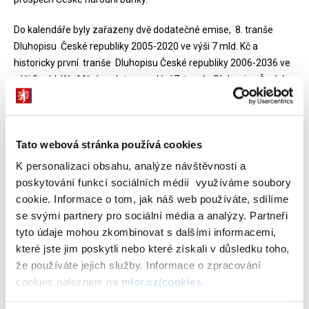
Do kalendáře byly zařazeny dvě dodatečné emise, 8. tranše
Dluhopisu České republiky 2005-2020 ve výši 7 mld. Kč a
historicky první tranše Dluhopisu České republiky 2006-2036 ve
výši 8 mld. Kč. Mění se datum vydání 7. tranše Dluhopisu České
republiky 2005-2020 z 4.12.2006 na 20.11.2006, 8. tranše
Dluhopisu České republiky 2005-2020 bude vydána 11.12.2006.
Dne 4.12.2006 bude vydána 1. tranše Dluhopisu České republiky
Tato webová stránka používá cookies
2006-2036.
K personalizaci obsahu, analýze návštěvnosti a
Aktualizace vychází zejména ze zveřejněných strategických cílů
poskytování funkcí sociálních médií využíváme soubory
v oblasti řízení refinančního rizika státního dluhu a ze současné
cookie. Informace o tom, jak náš web používáte, sdílíme
situace na domácím finančním trhu.
se svými partnery pro sociální média a analýzy. Partneři
tyto údaje mohou zkombinovat s dalšími informacemi,
které jste jim poskytli nebo které získali v důsledku toho,
že používáte jejich služby. Informace o zpracování
Aktualizovaný emisní kalendář střednědobých a dlouhodobých
cookies naleznete na
mfcr.cz/cookies
.
státních dluhopisů na 4. čtvrtletí 2006: