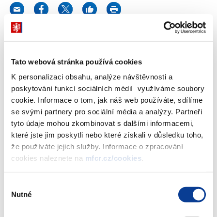
„O snaze Ministerstva financí uzavřít trojstrannou dohodu mezi
Českou republikou, ČSOB a Nomurou, která by ukončila
Tato webová stránka používá cookies
probíhající arbitráže, jsme informovali veřejnost již v polovině
K personalizaci obsahu, analýze návštěvnosti a
září“, řekl ministr financí Vlastimil Tlustý.
poskytování funkcí sociálních médií využíváme soubory
cookie. Informace o tom, jak náš web používáte, sdílíme
„Do ukončení vyjednávání mezi Ministerstvem financí, ČSOB a
se svými partnery pro sociální média a analýzy. Partneři
Nomurou nebudu ani já, ani nikdo jiný vydávat žádné reakce a
tyto údaje mohou zkombinovat s dalšími informacemi,
komentáře k probíhajícím jednáním. Nechci komentovat ani to,
které jste jim poskytli nebo které získali v důsledku toho,
co nyní pan Zámečník činí, protože stále věřím, že jednání mohou
že používáte jejich služby. Informace o zpracování
být úspěšná. Všechna fakta zveřejníme ihned poté, až budou
cookies naleznete na
mfcr.cz/cookies
.
jednání uzavřena. Rezignaci Miroslava Zámečníka jsem přijal“,
uvedl Vlastimil Tlustý.
Výběr
Zobrazeno
74 ×
Doporučeno
356 ×
Nutné
souhlasu