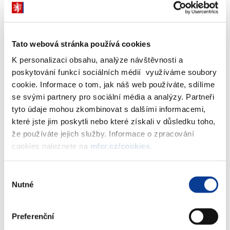
předvídatelné události,“ uvedl dnes ministr financí Vlastimil
Tlustý.
„Vítáme iniciativy pana ministra financí Vlastimila Tlustého a jeho
Tato webová stránka používá cookies
zájem o řešení materiálního zabezpečení dobrovolných
K personalizaci obsahu, analýze návštěvnosti a
záchranářů. Bohužel stáří a stav některé techniky v současné
poskytování funkcí sociálních médií využíváme soubory
době neumožňuje její bezpečné použití při zásahu,“ řekl Jan
cookie. Informace o tom, jak náš web používáte, sdílíme
Jelínek, velitel zásahové jednotky dobrovolných záchranářů v
se svými partnery pro sociální média a analýzy. Partneři
Protivíně.
tyto údaje mohou zkombinovat s dalšími informacemi,
které jste jim poskytli nebo které získali v důsledku toho,
Klíčová je proto programová a finanční podpora aktivit, které
že používáte jejich služby. Informace o zpracování
posilují schopnost občanů zodpovídat za sebe a být solidární k
cookies naleznete na
mfcr.cz/cookies
.
ostatním. „Je nutné nastartovat a udržet aktivity, které v každém
místě naší země budou prohlubovat solidaritu a sousedské
vazby. To se ukázalo jako klíčový nedostatek například v New
Výběr
Nutné
Orleans po hurikánu Katrina. Do všech preventivních a cvičných
souhlasu
kroků je potřeba vtáhnout maximální množství občanů,“ řekl dále
Vlastimil Tlustý.
Preferenční