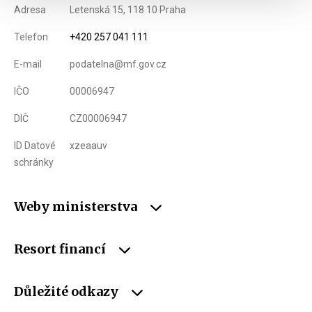
Adresa
Letenská 15, 118 10 Praha
Telefon
+420 257 041 111
E-mail
podatelna@mf.gov.cz
IČO
00006947
DIČ
CZ00006947
ID Datové
xzeaauv
schránky
Weby ministerstva
Resort financí
Důležité odkazy