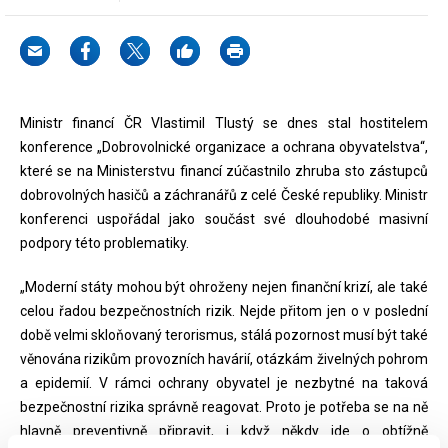
Ministr financí ČR Vlastimil Tlustý se dnes stal hostitelem
konference „Dobrovolnické organizace a ochrana obyvatelstva“,
které se na Ministerstvu financí zúčastnilo zhruba sto zástupců
dobrovolných hasičů a záchranářů z celé České republiky. Ministr
konferenci uspořádal jako součást své dlouhodobé masivní
podpory této problematiky.
„Moderní státy mohou být ohroženy nejen finanční krizí, ale také
celou řadou bezpečnostních rizik. Nejde přitom jen o v poslední
době velmi skloňovaný terorismus, stálá pozornost musí být také
věnována rizikům provozních havárií, otázkám živelných pohrom
a epidemií. V rámci ochrany obyvatel je nezbytné na taková
bezpečnostní rizika správně reagovat. Proto je potřeba se na ně
hlavně preventivně připravit, i když někdy jde o obtížně