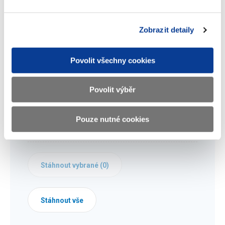
financí.
(dokument ke stažení ve formátu Ppt)
Autor: Ivan Fuksa, první náměstek ministra financí
Zobrazit detaily
Dokumenty ke stažení
Povolit všechny cookies
Povolit výběr
Zhodnocení novely zákona o cenách –
ceny zájezdů
Pouze nutné cookies
(245 kB)
Stáhnout vybrané (
0
)
Stáhnout vše