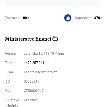
Zobrazeno
80 ×
Doporučeno
378 ×
Ministerstvo financí ČR
Adresa
Letenská 15, 118 10 Praha
Telefon
+420 257 041 111
E-mail
podatelna@mf.gov.cz
IČO
00006947
DIČ
CZ00006947
ID Datové
xzeaauv
schránky