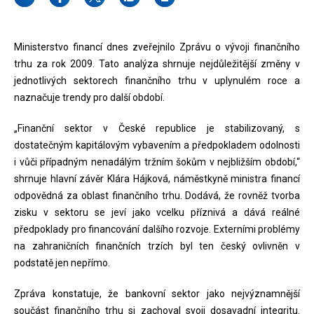
Ministerstvo financí dnes zveřejnilo Zprávu o vývoji finančního
trhu za rok 2009. Tato analýza shrnuje nejdůležitější změny v
jednotlivých sektorech finančního trhu v uplynulém roce a
naznačuje trendy pro další období.
„Finanční sektor v České republice je stabilizovaný, s
dostatečným kapitálovým vybavením a předpokladem odolnosti
i vůči případným nenadálým tržním šokům v nejbližším období,“
shrnuje hlavní závěr Klára Hájková, náměstkyně ministra financí
odpovědná za oblast finančního trhu. Dodává, že rovněž tvorba
zisku v sektoru se jeví jako vcelku příznivá a dává reálné
předpoklady pro financování dalšího rozvoje. Externími problémy
na zahraničních finančních trzích byl ten český ovlivněn v
podstatě jen nepřímo.
Zpráva konstatuje, že bankovní sektor jako nejvýznamnější
součást finančního trhu si zachoval svoji dosavadní integritu.