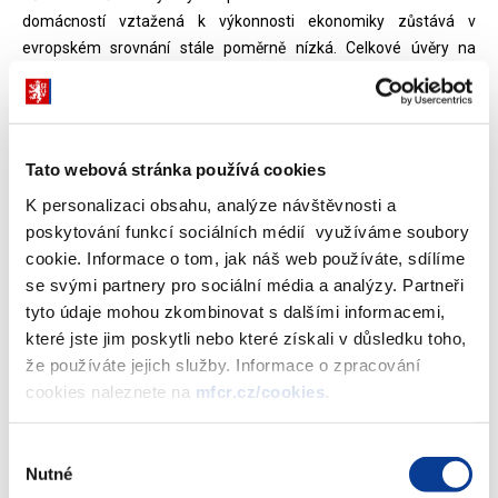
domácností vztažená k výkonnosti ekonomiky zůstává v
evropském srovnání stále poměrně nízká. Celkové úvěry na
spotřebu, oproti úvěrům na bydlení, v meziročním srovnání
poklesly.
Přes panující nejistotu na kapitálovém trhu pražská burza
Tato webová stránka používá cookies
umazala část ztrát z roku 2008. Došlo k výraznějšímu zotavení
cen akcií, avšak objem obchodů poklesl. Rovněž objem
K personalizaci obsahu, analýze návštěvnosti a
spravovaných prostředků v podílových fondech se snížil. Pojistný
poskytování funkcí sociálních médií využíváme soubory
sektor plnil svoji prvotní funkci - kompenzaci ztrát pojištěných
cookie. Informace o tom, jak náš web používáte, sdílíme
hodnot - bez větších problémů. Analýza rovněž upozorňuje na
se svými partnery pro sociální média a analýzy. Partneři
skutečnost, že příspěvky účastníků penzijního připojištění jsou
tyto údaje mohou zkombinovat s dalšími informacemi,
stále velmi nízké a pro významnější navýšení příjmů v
které jste jim poskytli nebo které získali v důsledku toho,
postproduktivním období nedostatečné.
že používáte jejich služby. Informace o zpracování
cookies naleznete na
mfcr.cz/cookies
.
Součástí zprávy je i stručná analýza vládního sektoru, který
značnou měrou ovlivňuje finanční trh. Za schodkovým
Výběr
hospodařením vládního sektoru stojí zejména výpadky u většiny
Nutné
souhlasu
kategorií daňových příjmů.