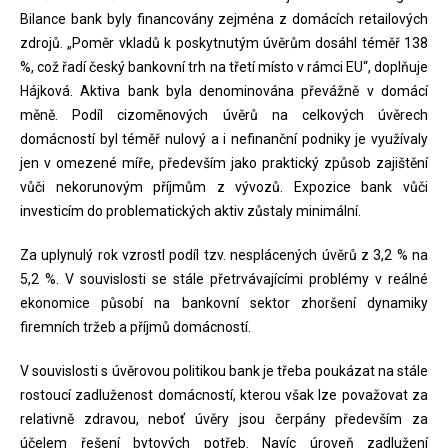
Bilance bank byly financovány zejména z domácích retailových
zdrojů. „Poměr vkladů k poskytnutým úvěrům dosáhl téměř 138
%, což řadí český bankovní trh na třetí místo v rámci EU“, doplňuje
Hájková. Aktiva bank byla denominována převážně v domácí
měně. Podíl cizoměnových úvěrů na celkových úvěrech
domácností byl téměř nulový a i nefinanční podniky je využívaly
jen v omezené míře, především jako praktický způsob zajištění
vůči nekorunovým příjmům z vývozů. Expozice bank vůči
investicím do problematických aktiv zůstaly minimální.
Za uplynulý rok vzrostl podíl tzv. nesplácených úvěrů z 3,2 % na
5,2 %. V souvislosti se stále přetrvávajícími problémy v reálné
ekonomice působí na bankovní sektor zhoršení dynamiky
firemních tržeb a příjmů domácností.
V souvislosti s úvěrovou politikou bank je třeba poukázat na stále
rostoucí zadluženost domácností, kterou však lze považovat za
relativně zdravou, neboť úvěry jsou čerpány především za
účelem řešení bytových potřeb. Navíc úroveň zadlužení