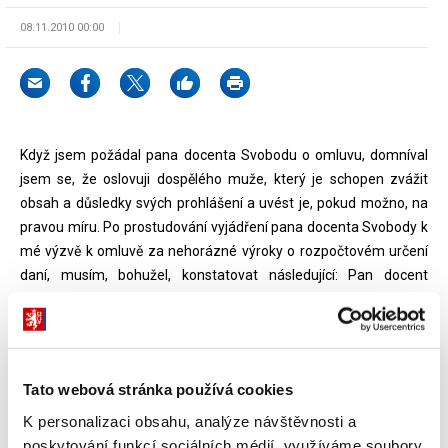
08.11.2010 00:00
Když jsem požádal pana docenta Svobodu o omluvu, domníval
jsem se, že oslovuji dospělého muže, který je schopen zvážit
obsah a důsledky svých prohlášení a uvést je, pokud možno, na
pravou míru. Po prostudování vyjádření pana docenta Svobody k
mé výzvě k omluvě za nehorázné výroky o rozpočtovém určení
daní, musím, bohužel, konstatovat následující: Pan docent
Svoboda se v mých očích nyní chová jako nestatečný lhář.
Veřejnost ujišťuji, že neexistuje žádný Svobodou popisovaný
návrh, který by prosazovala TOP 09 či jeho strategický partner
Tato webová stránka používá cookies
hnutí Starostové a nezávislí. Tím méně existuje návrh, který by
prosazovala Vláda ČR, jenž by ve svém důsledku poškozoval na
K personalizaci obsahu, analýze návštěvnosti a
příjmové straně město Prahu o 14 miliard korun, jak tvrdí docent
poskytování funkcí sociálních médií využíváme soubory