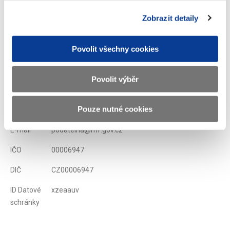
Zobrazeno
87 ×
Doporučeno
381 ×
Zobrazit detaily
Povolit všechny cookies
Ministerstvo financí ČR
Povolit výběr
Adresa
Letenská 15, 118 10 Praha
Pouze nutné cookies
Telefon
+420 257 041 111
E-mail
podatelna@mf.gov.cz
IČO
00006947
DIČ
CZ00006947
ID Datové
xzeaauv
schránky