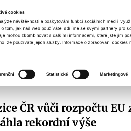
ívá cookies
nalýze návštěvnosti a poskytování funkcí sociálních médií vyu
Vyhledat
 o tom, jak náš web používáte, sdílíme se svými partnery pro so
daje mohou zkombinovat s dalšími informacemi, které jste jim pos
oho, že používáte jejich služby. Informace o zpracování cookies 
Finanční trh
Daně a účetnictví
Z
obrazit
Zobrazit
Zobrazit
ubmenu
submenu
submenu
ozpočtová
Finanční
Daně
olitika
trh
a
erenční
Statistické
Marketingové
účetnictví
2011
Čistá pozice ČR vůči rozpočtu EU za rok 2010 dosáhla rekordní vý
zice ČR vůči rozpočtu EU 
áhla rekordní výše