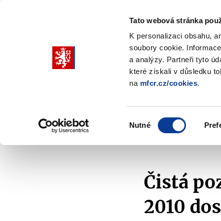
Tato webová stránka použ
K personalizaci obsahu, a
soubory cookie. Informace
Pohybujte
a analýzy. Partneři tyto ú
šipkami
které získali v důsledku t
na
mfcr.cz/cookies
.
nahoru
Ministerstvo
Rozpočtová politika
a
Zobrazit
Z
submenu
s
dolů
Ministerstvo
R
Výběr
p
Nutné
Pref
pro
souhlasu
Domů
Ministerstvo
Média
Tiskové zprávy
výběr
našeptaných
položek
Čistá po
2010 dos