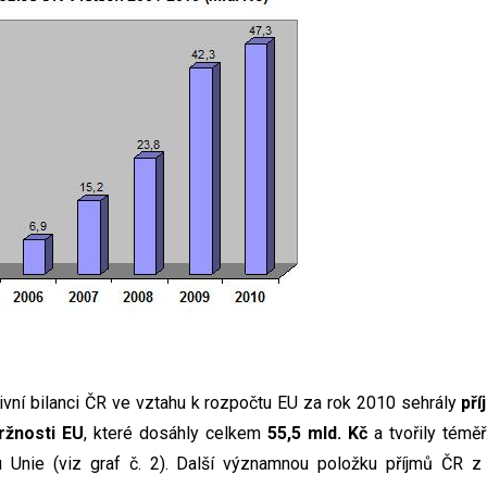
tivní bilanci ČR ve vztahu k rozpočtu EU za rok 2010 sehrály
pří
ržnosti EU
, které dosáhly celkem
55,5 mld. Kč
a tvořily témě
 Unie (viz graf č. 2). Další významnou položku příjmů ČR 