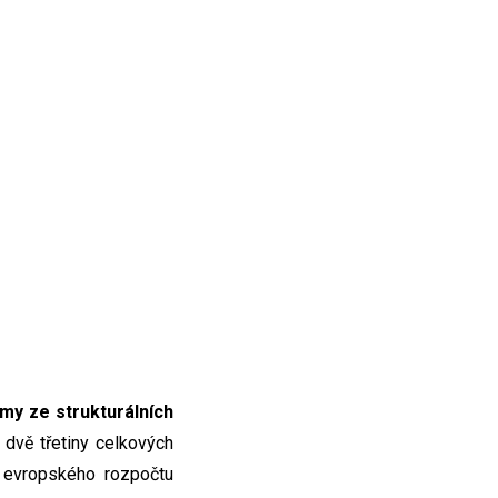
jmy ze strukturálních
ř dvě třetiny celkových
z evropského rozpočtu