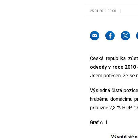
25.01.2011 00:00
Česká republika zůs
odvody v roce 2010 či
Jsem potěšen, že se ne
Výsledná čistá pozice
hrubému domácímu pro
přibližně 2,3 % HDP ČR
Graf č. 1