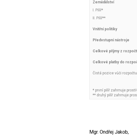
Zemědělství
I. Pilíř*
II. Pilíř**
Vnitřní politiky
Předvstupní nástroje
Celkové příjmy z rozpoč
Celkové platby do rozpo
Čistá pozice vůči rozpočt
* první pilíř zahrnuje prost
** druhý pilíř zahrnuje pro
Mgr. Ondřej Jakob,