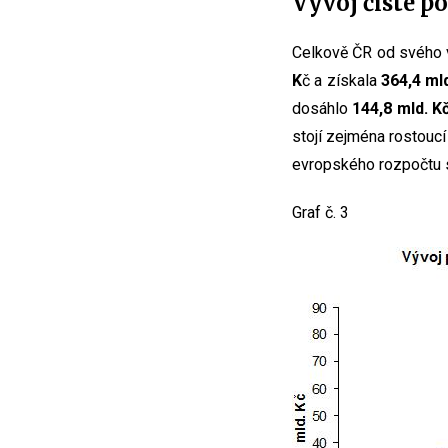
Vývoj čisté p
Celkově ČR od svého v
K
č a získala
364,4 ml
dosáhlo
144,8 mld. K
stojí zejména rostouc
evropského rozpočtu s
Graf č. 3