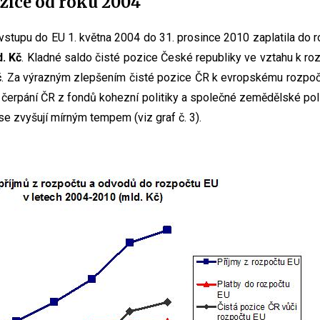
ozice od roku 2004
stupu do EU 1. května 2004 do 31. prosince 2010 zaplatila do 
d. Kč
. Kladné saldo čisté pozice České republiky ve vztahu k ro
č
. Za výrazným zlepšením čisté pozice ČR k evropskému rozpoč
í čerpání ČR z fondů kohezní politiky a společné zemědělské pol
e zvyšují mírným tempem (viz graf č. 3).