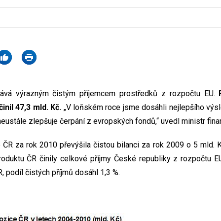
tává výrazným čistým příjemcem prostředků z rozpočtu EU.
nil 47,3 mld. Kč.
„V loňském roce jsme dosáhli nejlepšího výs
ustále zlepšuje čerpání z evropských fondů,“ uvedl ministr fina
 ČR za rok 2010 převýšila čistou bilanci za rok 2009 o 5 mld. K
duktu ČR činily celkové příjmy České republiky z rozpočtu EU
, podíl čistých příjmů dosáhl 1,3 %.