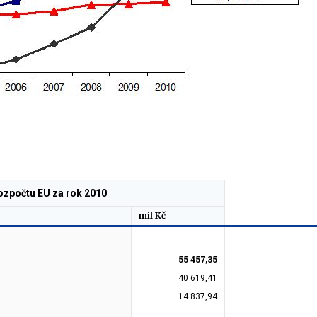
rozpočtu EU za rok 2010
mil Kč
55 457,35
40 619,41
14 837,94