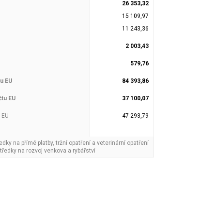
26 353,32
15 109,97
11 243,36
2 003,43
579,76
tu EU
84 393,86
čtu EU
37 100,07
u EU
47 293,79
ředky na přímé platby, tržní opatření a veterinární opatření
středky na rozvoj venkova a rybářství