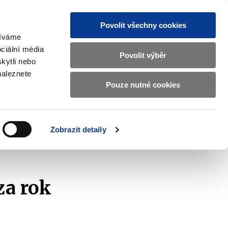
Povolit všechny cookies
žíváme
CZ
EN
ciální média
Základní
Povolit výběr
kytli nebo
informace
naleznete
o
Pouze nutné cookies
ahraničí a EU
Kontrola a regulace
Ministerstvu
Zobrazit
Zobrazit
submenu
submenu
financí
Zahraničí
Kontrola
a
a
v
Zobrazit detaily
EU
regulace
še
českém
znakovém
jazyce.
za rok