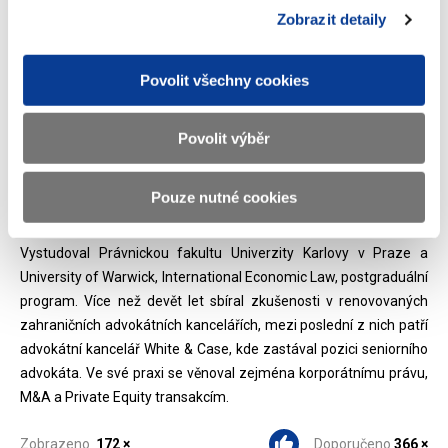
Zobrazit detaily
zastávala pozici ředitelky v oddělení auditorských služeb. V
letech 2008 až 2010 působila v Almaty v Kazachstánu a dále v
roce 2007 působila v Moskvě v Ruské Federaci jako člen
Povolit všechny cookies
regionálního vedení auditorských služeb sítě PwC ve střední a
východní Evropě. Během pracovní kariéry načerpala řadu
Povolit výběr
zkušeností na auditorských a poradenských projektech ve
Spojených státech amerických a řadě evropských zemí.
Pouze nutné cookies
JUDr. Petr Pavelec, LL.M.
Vystudoval Právnickou fakultu Univerzity Karlovy v Praze a
University of Warwick, International Economic Law, postgraduální
program. Více než devět let sbíral zkušenosti v renovovaných
zahraničních advokátních kancelářích, mezi poslední z nich patří
advokátní kancelář White & Case, kde zastával pozici seniorního
advokáta. Ve své praxi se věnoval zejména korporátnímu právu,
M&A a Private Equity transakcím.
Zobrazeno
172 ×
Doporučeno
366 ×