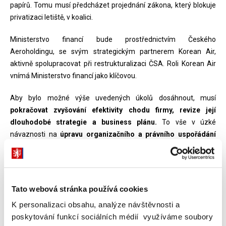
papírů. Tomu musí předcházet projednání zákona, který blokuje
privatizaci letiště, v koalici.
Ministerstvo financí bude prostřednictvím Českého
Aeroholdingu, se svým strategickým partnerem Korean Air,
aktivně spolupracovat při restrukturalizaci ČSA. Roli Korean Air
vnímá Ministerstvo financí jako klíčovou.
Aby bylo možné výše uvedených úkolů dosáhnout, musí
pokračovat zvyšování efektivity chodu firmy, revize její
dlouhodobé strategie a business plánu.
To vše v úzké
návaznosti na
úpravu organizačního a právního uspořádání
holdingu
, které musí doprovázet
prohloubení otevřené a
transparentní komunikace.
Noví členové vedení Českého Aeroholdingu:
Tato webová stránka používá cookies
Ing. Václav Řehoř, PhD., MBA
K personalizaci obsahu, analýze návštěvnosti a
poskytování funkcí sociálních médií využíváme soubory
Vystudoval Českou zemědělskou univerzitu v Praze, kde získal i