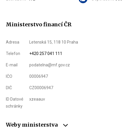
Ministerstvo financí ČR
Adresa
Letenská 15, 118 10 Praha
Telefon
+420 257 041 111
E-mail
podatelna@mf.gov.cz
IČO
00006947
DIČ
CZ00006947
ID Datové
xzeaauv
schránky
Weby ministerstva