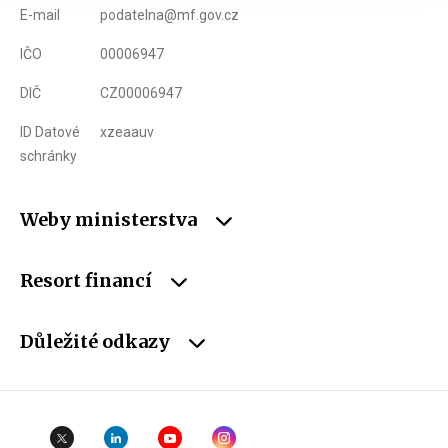
E-mail
podatelna@mf.gov.cz
IČO
00006947
DIČ
CZ00006947
ID Datové
xzeaauv
schránky
Weby ministerstva
Resort financí
Důležité odkazy