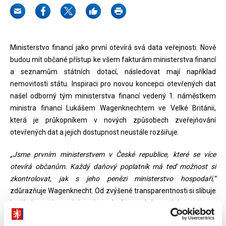
Ministerstvo financí jako první otevírá svá data veřejnosti. Nově
budou mít občané přístup ke všem fakturám ministerstva financí
a seznamům státních dotací, následovat mají například
nemovitosti státu. Inspiraci pro novou koncepci otevřených dat
našel odborný tým ministerstva financí vedený 1. náměstkem
ministra financí Lukášem Wagenknechtem ve Velké Británii,
která je průkopníkem v nových způsobech zveřejňování
otevřených dat a jejich dostupnost neustále rozšiřuje.
„Jsme prvním ministerstvem v České republice, které se více
otevírá občanům. Každý daňový poplatník má teď možnost si
zkontrolovat, jak s jeho penězi ministerstvo hospodaří,“
zdůrazňuje Wagenknecht. Od zvýšené transparentnosti si slibuje
lepší kontrolu veřejnosti nad fungováním ministerstva a
potenciálně i úspory.