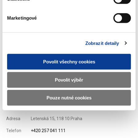
ekonomických studií Univerzity Karlovy, který se na přípravě nové
koncepce podílel.
Marketingové
Postup hodnotí kladně i zástupci Fondu Otakara Motejla, který se
otevřenými daty dlouhodobě zabývá:
„Doufáme, že ministerstvo
svým příkladem pomůže prolomit ledy kolem otevřených dat ve
Zobrazit detaily
státní správě. Existuje řada příkladů ze zahraničí, kdy větší
otevřenost pomáhá nejen šetřit peníze, ale hlavně poskytovat lepší
služby občanům,“
komentuje manažer fondu Jiří Knitl.
Povolit všechny cookies
Zobrazeno
214 ×
Doporučeno
409 ×
Povolit výběr
Pouze nutné cookies
Ministerstvo financí ČR
Adresa
Letenská 15, 118 10 Praha
Telefon
+420 257 041 111