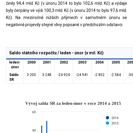
činily 94,4 mld. Kč (v únoru 2014 to bylo 102,6 mld. Kč) a výdaje
byly čerpány ve výši 100,3 mld. Kč (v únoru 2014 to bylo 97,6 mld.
Kč). Na meziročně nižších příjmech v samotném únoru se
negativně projevily stejné vlivy popsané v předchozím odstavci.
Saldo státního rozpočtu / leden - únor (v mil. Kč)
leden-
2000
2001
2002
2003
2004
2005
20
únor
Saldo
3 205
3 248
-24 924
-24 941
-2 852
-2 584
-5
SR
Vývoj salda SR za leden-únor v roc
Vývoj salda SR za leden-únor v roce 2014 a 2015
Bar chart with 2 data series.
60
mld. Kč
2014
2015
The chart has 1 X axis displaying categories.
40
The chart has 1 Y axis displaying mld. Kč. Data ranges from 0 to 50.0