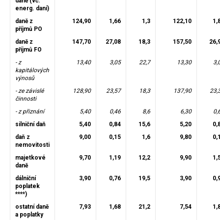
daně (vč.
energ. daní)
daně z
124,90
1,66
1,3
122,10
1,
příjmů PO
daně z
147,70
27,08
18,3
157,50
26,
příjmů FO
- z
13,40
3,05
22,7
13,30
3,
kapitálových
výnosů
- ze závislé
128,90
23,57
18,3
137,90
23,
činnosti
- z přiznání
5,40
0,46
8,6
6,30
0,
silniční daň
5,40
0,84
15,6
5,20
0,
daň z
9,00
0,15
1,6
9,80
0,
nemovitosti
majetkové
9,70
1,19
12,2
9,90
1,
daně
dálniční
3,90
0,76
19,5
3,90
0,
poplatek
****)
ostatní daně
7,93
1,68
21,2
7,54
1,
a poplatky