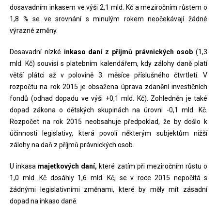
dosavadním inkasem ve výši 2,1 mld. Kč a meziročním růstem o
1,8 % se ve srovnání s minulým rokem neočekávají žádné
výrazné změny.
Dosavadní nízké
inkaso daní z příjmů právnických osob
(1,3
mld. Kč) souvisí s platebním kalendářem, kdy zálohy daně platí
větší plátci až v polovině 3. měsíce příslušného čtvrtletí. V
rozpočtu na rok 2015 je obsažena úprava zdanění investičních
fondů (odhad dopadu ve výši +0,1 mld. Kč). Zohledněn je také
dopad zákona o dětských skupinách na úrovni -0,1 mld. Kč.
Rozpočet na rok 2015 neobsahuje předpoklad, že by došlo k
účinnosti legislativy, která povolí některým subjektům nižší
zálohy na daň z příjmů právnických osob.
U inkasa
majetkových daní,
které zatím při meziročním růstu o
1,0 mld. Kč dosáhly 1,6 mld. Kč, se v roce 2015 nepočítá s
žádnými legislativními změnami, které by měly mít zásadní
dopad na inkaso daně.