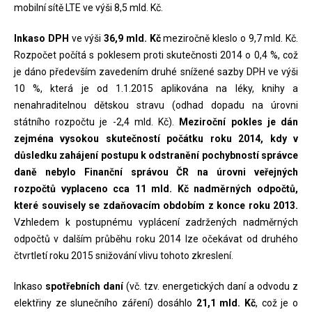
mobilní sítě LTE ve výši 8,5 mld. Kč.
Inkaso DPH
ve výši
36,9 mld. Kč
meziročně kleslo o 9,7 mld. Kč.
Rozpočet počítá s poklesem proti skutečnosti 2014 o 0,4 %, což
je dáno především zavedením druhé snížené sazby DPH ve výši
10 %, která je od 1.1.2015 aplikována na léky, knihy a
nenahraditelnou dětskou stravu (odhad dopadu na úrovni
státního rozpočtu je -2,4 mld. Kč).
Meziroční pokles je dán
zejména vysokou skutečností počátku roku 2014, kdy v
důsledku zahájení postupu k odstranění pochybností správce
daně nebylo Finanční správou ČR na úrovni veřejných
rozpočtů vyplaceno cca 11 mld. Kč nadměrných odpočtů,
které souvisely se zdaňovacím obdobím z konce roku 2013.
Vzhledem k postupnému vyplácení zadržených nadměrných
odpočtů v dalším průběhu roku 2014 lze očekávat od druhého
čtvrtletí roku 2015 snižování vlivu tohoto zkreslení.
Inkaso
spotřebních daní
(vč. tzv. energetických daní a odvodu z
elektřiny ze slunečního záření) dosáhlo
21,1 mld. Kč
, což je o