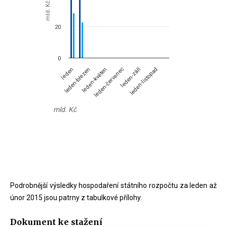
mld. Kč
20
0
leden-září
leden-březen
leden
leden-červenec
leden-květen
leden-listopad
mld. Kč
End of interactive chart.
Podrobnější výsledky hospodaření státního rozpočtu za leden až
únor 2015 jsou patrny z tabulkové přílohy.
Dokument ke stažení