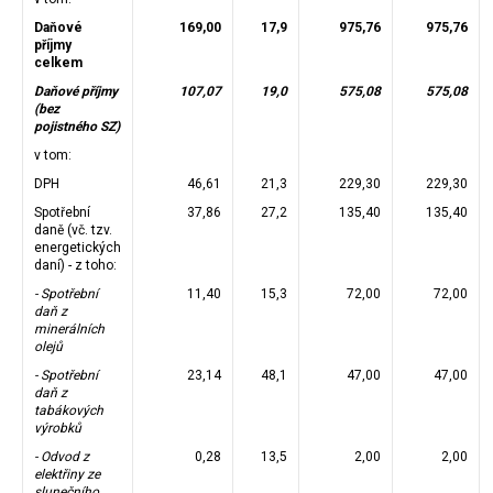
Daňové
169,00
17,9
975,76
975,76
příjmy
celkem
Daňové příjmy
107,07
19,0
575,08
575,08
(bez
pojistného SZ)
v tom:
DPH
46,61
21,3
229,30
229,30
Spotřební
37,86
27,2
135,40
135,40
daně (vč. tzv.
energetických
daní) - z toho:
- Spotřební
11,40
15,3
72,00
72,00
daň z
minerálních
olejů
- Spotřební
23,14
48,1
47,00
47,00
daň z
tabákových
výrobků
- Odvod z
0,28
13,5
2,00
2,00
elektřiny ze
slunečního