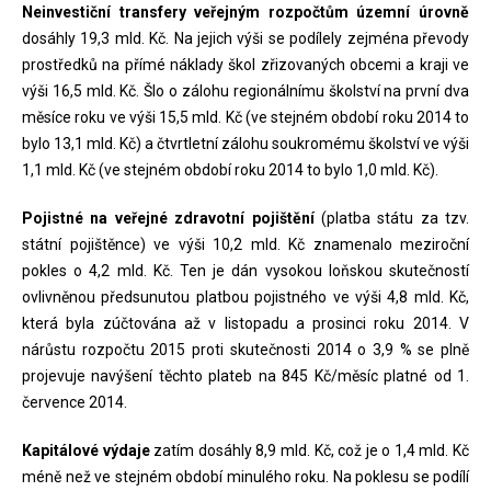
Neinvestiční transfery veřejným rozpočtům územní úrovně
dosáhly 19,3 mld. Kč. Na jejich výši se podílely zejména převody
prostředků na přímé náklady škol zřizovaných obcemi a kraji ve
výši 16,5 mld. Kč. Šlo o zálohu regionálnímu školství na první dva
měsíce roku ve výši 15,5 mld. Kč (ve stejném období roku 2014 to
bylo 13,1 mld. Kč) a čtvrtletní zálohu soukromému školství ve výši
1,1 mld. Kč (ve stejném období roku 2014 to bylo 1,0 mld. Kč).
Pojistné na veřejné zdravotní pojištění
(platba státu za tzv.
státní pojištěnce) ve výši 10,2 mld. Kč znamenalo meziroční
pokles o 4,2 mld. Kč. Ten je dán vysokou loňskou skutečností
ovlivněnou předsunutou platbou pojistného ve výši 4,8 mld. Kč,
která byla zúčtována až v listopadu a prosinci roku 2014. V
nárůstu rozpočtu 2015 proti skutečnosti 2014 o 3,9 % se plně
projevuje navýšení těchto plateb na 845 Kč/měsíc platné od 1.
července 2014.
Kapitálové výdaje
zatím dosáhly 8,9 mld. Kč, což je o 1,4 mld. Kč
méně než ve stejném období minulého roku. Na poklesu se podílí