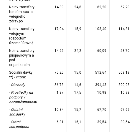
Neinv. transfery
14,39
24,8
62,20
62,20
fondům soc. a
veřejného
zdrav.poj.
Neinv. transfery
17,04
15,9
103,40
114,31
veřejným
rozpočtům
územní úrovně
Neinv. transfery
14,95
24,2
60,09
53,70
příspěvkovým a
pod.
organizacím
Sociální dávky
75,25
15,0
512,64
509,19
**) - v tom:
- Důchody
56,73
14,6
394,43
390,98
- Prostředky na
1,87
17,5
10,98
10,98
podpory v
nezaměstnanosti
- Ostatní
10,34
15,7
67,70
67,69
soc.dávky
- Státní
6,31
16,1
39,54
39,54
soc.podpora