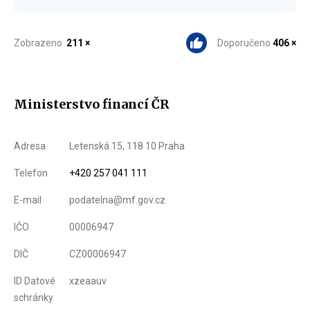
Zobrazeno
211 ×
Doporučeno
406 ×
Ministerstvo financí ČR
Adresa
Letenská 15, 118 10 Praha
Telefon
+420 257 041 111
E-mail
podatelna@mf.gov.cz
IČO
00006947
DIČ
CZ00006947
ID Datové
xzeaauv
schránky