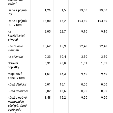
záření
Daně z příjmů
1,26
1,5
89,00
89,00
PO
Daně z příjmů
18,00
17,2
104,80
104,80
FO - v tom:
- z
2,05
22,7
9,10
9,10
kapitálových
výnosů
- ze závislé
15,62
16,9
92,40
92,40
činnosti
- z přiznání
0,33
10,4
3,30
3,30
Správní
0,31
26,0
1,31
1,31
poplatky
Majetkové
1,51
15,3
9,50
9,50
daně - v tom:
- Daň dědická
0,01
16,1
0,00
0,00
- Daň darovací
0,02
18,6
0,00
0,00
- Daň z nabytí
1,48
15,2
9,50
9,50
nemovitých
věcí (vč. daně
z převodu