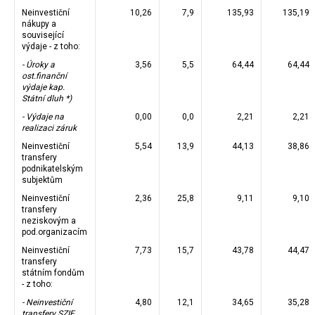
Neinvestiční
10,26
7,9
135,93
135,19
nákupy a
související
výdaje - z toho:
- Úroky a
3,56
5,5
64,44
64,44
ost.finanční
výdaje kap.
Státní dluh *)
- Výdaje na
0,00
0,0
2,21
2,21
realizaci záruk
Neinvestiční
5,54
13,9
44,13
38,86
transfery
podnikatelským
subjektům
Neinvestiční
2,36
25,8
9,11
9,10
transfery
neziskovým a
pod.organizacím
Neinvestiční
7,73
15,7
43,78
44,47
transfery
státním fondům
- z toho:
- Neinvestiční
4,80
12,1
34,65
35,28
transfery SZIF