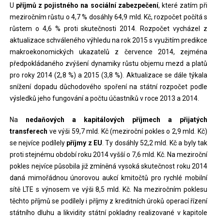
U
příjmů z pojistného na sociální zabezpečení
, které zatím při
meziročním růstu o 4,7 % dosáhly 64,9 mld. Kč, rozpočet počítá s
růstem o 4,6 % proti skutečnosti 2014. Rozpočet vycházel z
aktualizace schváleného výhledu na rok 2015 s využitím predikce
makroekonomických ukazatelů z července 2014, zejména
předpokládaného zvýšení dynamiky růstu objemu mezd a platů
pro roky 2014 (2,8 %) a 2015 (3,8 %). Aktualizace se dále týkala
snížení dopadu důchodového spoření na státní rozpočet podle
výsledků jeho fungování a počtu účastníků v roce 2013 a 2014.
Na
nedaňových a kapitálových příjmech a přijatých
transferech
ve výši 59,7 mld. Kč (meziroční pokles o 2,9 mld. Kč)
se nejvíce podílely
příjmy z EU
. Ty dosáhly 52,2 mld. Kč a byly tak
proti stejnému období roku 2014 vyšší o 7,6 mld. Kč. Na meziroční
pokles nejvíce působila již zmíněná vysoká skutečnost roku 2014
daná mimořádnou únorovou aukcí kmitočtů pro rychlé mobilní
sítě LTE s výnosem ve výši 8,5 mld. Kč. Na meziročním poklesu
těchto příjmů se podílely i příjmy z kreditních úroků operací řízení
státního dluhu a likvidity státní pokladny realizované v kapitole