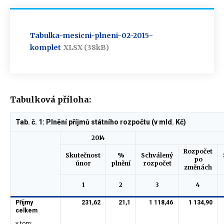
Tabulka-mesicni-plneni-02-2015-
komplet
XLSX (38kB)
Tabulková příloha:
Tab. č. 1: Plnění příjmů státního rozpočtu (v mld. Kč)
2014
Rozpočet
Skutečnost
%
Schválený
po
únor
plnění
rozpočet
změnách
1
2
3
4
Příjmy
231,62
21,1
1 118,46
1 134,90
celkem
v tom: