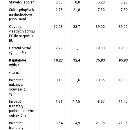
Stavební spoření
0,00
0,0
5,20
5,20
Státní příspěvek
1,75
21,8
7,80
7,80
na důchodové
připojištění
Odvody
12,28
33,7
39,00
39,00
vlastních zdrojů
ES do rozpočtu
EU
Ostatní běžné
2,79
11,1
19,00
19,50
výdaje ***)
Kapitálové
10,27
12,4
75,83
95,83
výdaje
v tom:
Investiční
0,18
1,6
10,86
11,80
nákupy a
související
výdaje
Investiční
1,91
14,5
8,97
11,45
transfery
podnikatelským
subjektům
Investiční
3,54
14,9
21,98
21,36
transfery