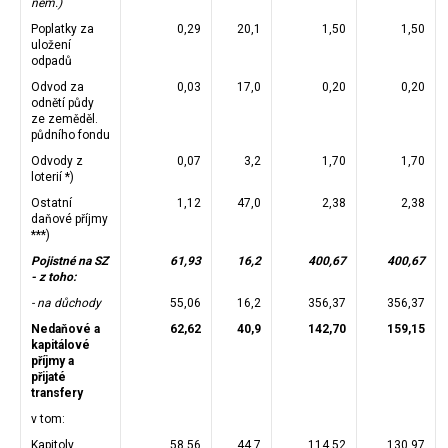
nem.)
Poplatky za
0,29
20,1
1,50
1,50
uložení
odpadů
Odvod za
0,03
17,0
0,20
0,20
odnětí půdy
ze zeměděl.
půdního fondu
Odvody z
0,07
3,2
1,70
1,70
loterií *)
Ostatní
1,12
47,0
2,38
2,38
daňové příjmy
***)
Pojistné na SZ
61,93
16,2
400,67
400,67
- z toho:
- na důchody
55,06
16,2
356,37
356,37
Nedaňové a
62,62
40,9
142,70
159,15
kapitálové
příjmy a
přijaté
transfery
v tom:
Kapitoly
58,56
44,7
114,52
130,97