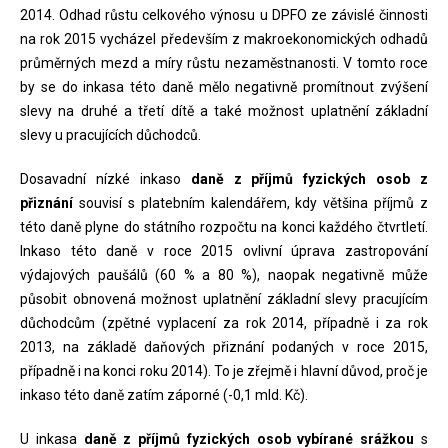
2014. Odhad růstu celkového výnosu u DPFO ze závislé činnosti
na rok 2015 vycházel především z makroekonomických odhadů
průměrných mezd a míry růstu nezaměstnanosti. V tomto roce
by se do inkasa této daně mělo negativně promítnout zvýšení
slevy na druhé a třetí dítě a také možnost uplatnění základní
slevy u pracujících důchodců.
Dosavadní nízké inkaso
daně z příjmů fyzických osob z
přiznání
souvisí s platebním kalendářem, kdy většina příjmů z
této daně plyne do státního rozpočtu na konci každého čtvrtletí.
Inkaso této daně v roce 2015 ovlivní úprava zastropování
výdajových paušálů (60 % a 80 %), naopak negativně může
působit obnovená možnost uplatnění základní slevy pracujícím
důchodcům (zpětné vyplacení za rok 2014, případně i za rok
2013, na základě daňových přiznání podaných v roce 2015,
případně i na konci roku 2014). To je zřejmě i hlavní důvod, proč je
inkaso této daně zatím záporné (-0,1 mld. Kč).
U inkasa
daně z příjmů fyzických osob vybírané srážkou
s