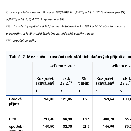
*) odvody z loterií podle zákona č. 202/1990 Sb., § 41b, odst. 1 (70 % výnosu pro SR)
a § 41b, odst. 2, 3, 4 (20 % výnosu pro SR)
**) z transferů přijatých od EU jsou ve skutečnosti roku 2013 a 2014 obsaženy pouze
prostředky na krytí výdajů Společné zemědělské politiky v gesci
***) dopočet do celku
Tab. č. 2: Meziroční srovnání celostátních daňových příjmů a poj
Celkem r. 2013
Celkem r. 2
Rozpočet
sk.k
%
Rozpočet
sk.k
*)
*
schválený
28.2.
plnění
schválený
28.2.
1
2
3
4
5
Daňové
755,33
121,05
16,0
769,54
138,
příjmy
DPH
297,30
54,98
18,5
306,70
65,
spotřební
149,50
32,70
21,9
146,90
39,