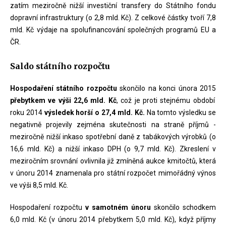
zatím meziročně nižší investiční transfery do Státního fondu
dopravní infrastruktury (o 2,8 mld. Kč). Z celkové částky tvoří 7,8
mld. Kč výdaje na spolufinancování společných programů EU a
ČR.
Saldo státního rozpočtu
Hospodaření státního rozpočtu
skončilo na konci února 2015
přebytkem ve výši 22,6 mld. Kč
, což je proti stejnému období
roku 2014
výsledek horší o 27,4 mld. Kč.
Na tomto výsledku se
negativně projevily zejména skutečnosti na straně příjmů -
meziročně nižší inkaso spotřební daně z tabákových výrobků (o
16,6 mld. Kč) a nižší inkaso DPH (o 9,7 mld. Kč). Zkreslení v
meziročním srovnání ovlivnila již zmíněná aukce kmitočtů, která
v únoru 2014 znamenala pro státní rozpočet mimořádný výnos
ve výši 8,5 mld. Kč.
Hospodaření rozpočtu
v samotném únoru
skončilo schodkem
6,0 mld. Kč (v únoru 2014 přebytkem 5,0 mld. Kč), když příjmy