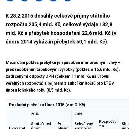
K 28.2.2015 dosáhly celkové příjmy státního
rozpočtu 205,4 mld. Kč, celkové výdaje 182,8
mld. Kč a přebytek hospodaření 22,6 mld. Kč (v
únoru 2014 vykázán přebytek 50,1 mld. Kč).
Meziroční pokles přebytku je způsoben mimořádnými vlivy –
předzásobením tabákovými výrobky (pokles o 16,6 mld. Kč),
zadrženými odpočty DPH (celkem 11 mld. Kč na úrovni
veřejných rozpočtů) a příjmem z aukcí kmitočtů pro LTE v
únoru loňského roku (8,5 mld. Kč).
Pokladní plnění za Únor 2015 (v mlD. Kč)
2014
2015
Rozpočet
Skutečnost
%
Schválený
Sku
po
Ukazatel
únor
plnění
rozpočet
úno