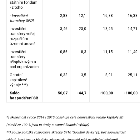
státním fondům
- z toho:
- Investiční
2,83
12,1
16,38
16,38
transfery SFDI
Investiční
3,46
23,0
13,95
14,71
transfery veřej.
rozpočtům
územní úrovně
Investiční
0,86
8,3
11,15
11,40
transfery
příspěvkovým a
pod.organizacím
Ostatní
0,33
3,5
8,91
25,11
kapitálové
výdaje ***)
Saldo
50,07
-44,7
-100,00
-100,00
hospodaření SR
*) skutečnost v roce 2014 i 2015 obsahuje celé neinvestiční výdaje kapitoly SD
(téměř ze 100 % jsou to úroky a ostatní finanční výdaje)
**) pouze položka rozpočtové skladby 5410 "Sociální dávky" (tj. bez souvisejících
výdajů, které jsou z hlediska závazných ukazatelů také sociálními dávkami)