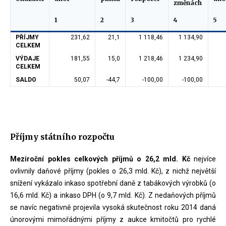
změnách
1
2
3
4
5
PŘÍJMY
231,62
21,1
1 118,46
1 134,90
CELKEM
VÝDAJE
181,55
15,0
1 218,46
1 234,90
CELKEM
SALDO
50,07
-44,7
-100,00
-100,00
Příjmy státního rozpočtu
Meziroční pokles celkových příjmů o 26,2 mld. Kč
nejvíce
ovlivnily daňové příjmy (pokles o 26,3 mld. Kč), z nichž největší
snížení vykázalo inkaso spotřební daně z tabákových výrobků (o
16,6 mld. Kč) a inkaso DPH (o 9,7 mld. Kč). Z nedaňových příjmů
se navíc negativně projevila vysoká skutečnost roku 2014 daná
únorovými mimořádnými příjmy z aukce kmitočtů pro rychlé