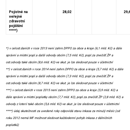
Pojistné na
28,02
29,
veřejné
zdravotní
pojištění
*****)
*) v celost.daních v roce 2013 není zahrn.DPPO za obce a kraje (6,1 mld. Kč) a dále
správní a místní popl.a další odvody obcím (7,5 mld. Kč), popl.za znečišť.ŽP a
ost.odvody také obcím (8,6 mld. Kč)-ve skut. je lze sledovat pouze v účetnictví
**) v celost.daních v roce 2014 není zahrn.DPPO za obce a kraje (5,7 mld. Kč) a dále
správní a místní popl.a další odvody obcím (7,3 mld. Kč), popl.za znečišť.ŽP a
ost.odvody také obcím (8,7 mld. Kč)-ve skut. je lze sledovat pouze v účetnictví
***) v celost.daních v roce 2015 není zahrn.DPPO za obce a kraje (5,9 mld. Kč) a
dále správní a místní poplatky obcím (7,7 mld. Kč), popl.za znečišť.ŽP (2,8 mld. Kč) a
odvody z loterií také obcím (5,6 mld. Kč)-ve skut. je lze sledovat pouze v účetnictví
****) údaj skutečnosti za uvedené roky odpovídá stavu inkasa za minulý měsíc (od
roku 2012 nemá MF možnost sledovat každodenní pohyb inkasa z dálničních
poplatků)