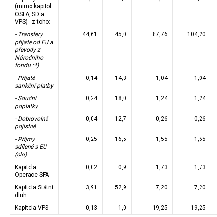
(mimo kapitol
OSFA, SD a
VPS) - z toho:
- Transfery
44,61
45,0
87,76
104,20
přijaté od EU a
převody z
Národního
fondu **)
- Přijaté
0,14
14,3
1,04
1,04
sankční platby
- Soudní
0,24
18,0
1,24
1,24
poplatky
- Dobrovolné
0,04
12,7
0,26
0,26
pojistné
- Příjmy
0,25
16,5
1,55
1,55
sdílené s EU
(clo)
Kapitola
0,02
0,9
1,73
1,73
Operace SFA
Kapitola Státní
3,91
52,9
7,20
7,20
dluh
Kapitola VPS
0,13
1,0
19,25
19,25