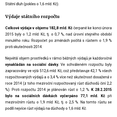
Státní dluh (pokles o 1,6 mld. Kč).
Výdaje státního rozpočtu
Celkové výdaje v objemu 182,8 mld. Kč
čerpané ke konci února
2015 byly o 1,2 mld. Kč, tj. o 0,7 %, nad úrovní stejného období
minulého roku. Rozpočet po změnách počítá s růstem o 1,9 %
proti skutečnosti 2014.
Největší objem prostředků v rámci běžných výdajů je každoročně
vynakládán na sociální dávky.
Ve schváleném rozpočtu byly
zapracovány ve výši 512,6 mld. Kč, což představuje 42,1 % všech
rozpočtovaných výdajů a o 3,4 % více než skutečnost dosažená v
roce 2014 (z toho meziroční rozpočtovaný růst důchodů činí 2,2
%). Proti rozpočtu 2014 je plánován růst o 1,2 %.
K 28.2.2015
bylo na sociálních dávkách vyčerpáno 77,1 mld. Kč
při
meziročním růstu o 1,9 mld. Kč, tj. o 2,5 %. Na tomto růstu se
podílí nejvíce růst výdajů na důchody o 1,6 mld. Kč.