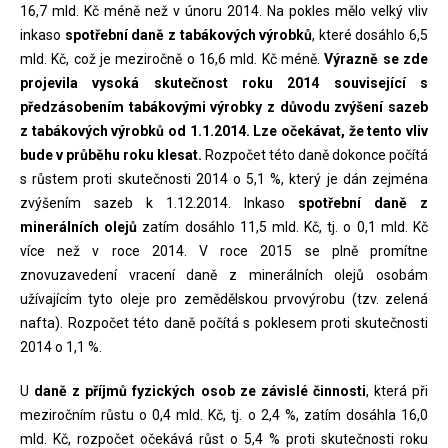
16,7 mld. Kč méně než v únoru 2014. Na pokles mělo velký vliv
inkaso
spotřební daně z tabákových výrobků
, které dosáhlo 6,5
mld. Kč, což je meziročně o 16,6 mld. Kč méně.
Výrazně se zde
projevila vysoká skutečnost roku 2014 související s
předzásobením tabákovými výrobky z důvodu zvýšení sazeb
z tabákových výrobků od 1.1.2014. Lze očekávat, že tento vliv
bude v průběhu roku klesat.
Rozpočet této daně dokonce počítá
s růstem proti skutečnosti 2014 o 5,1 %, který je dán zejména
zvýšením sazeb k 1.12.2014. Inkaso
spotřební daně z
minerálních olejů
zatím dosáhlo 11,5 mld. Kč, tj. o 0,1 mld. Kč
více než v roce 2014. V roce 2015 se plně promítne
znovuzavedení vracení daně z minerálních olejů osobám
užívajícím tyto oleje pro zemědělskou prvovýrobu (tzv. zelená
nafta). Rozpočet této daně počítá s poklesem proti skutečnosti
2014 o 1,1 %.
U
daně z příjmů fyzických osob ze závislé činnosti
, která při
meziročním růstu o 0,4 mld. Kč, tj. o 2,4 %, zatím dosáhla 16,0
mld. Kč, rozpočet očekává růst o 5,4 % proti skutečnosti roku