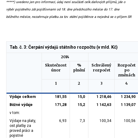
*****) uvedeno jen pro informaci, údaj není součástí celk.daňových příijmů, jde o
výběr pojistného zdr.pojišťovnami od 18. dne předchozího měsíce do 17. dne
běžného měsíce, nezahrnuje platbu za tzv. státní pojištěnce a nejedná se o příjem SR
Tab. č. 3: Čerpání výdajů státního rozpočtu (v mld. Kč)
2014
Skutečnost
%
Schválený
Rozpočet
únor
plnění
rozpočet
po
změnách
1
2
3
4
Výdaje celkem
181,55
15,0
1 218,46
1 234,90
Běžné výdaje
171,28
15,2
1 142,63
1 139,07
v tom:
Výdaje na platy,
6,93
7,3
100,34
100,56
ost.platby za
proved.práci a
pojistné