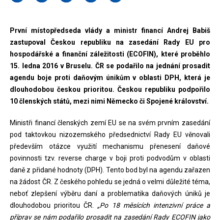
První místopředseda vlády a ministr financí Andrej Babiš
zastupoval Českou republiku na zasedání Rady EU pro
hospodářské a finanční záležitosti (ECOFIN), které proběhlo
15. ledna 2016 v Bruselu. ČR se podařilo na jednání prosadit
agendu boje proti daňovým únikům v oblasti DPH, která je
dlouhodobou českou prioritou. Českou republiku podpořilo
10 členských států, mezi nimi Německo či Spojené království.
Ministři financí členských zemí EU se na svém prvním zasedání
pod taktovkou nizozemského předsednictví Rady EU věnovali
především otázce využití mechanismu přenesení daňové
povinnosti tzv. reverse charge v boji proti podvodům v oblasti
daně z přidané hodnoty (DPH). Tento bod byl na agendu zařazen
na žádost ČR. Z českého pohledu se jedná o velmi důležité téma,
neboť zlepšení výběru daní a problematika daňových úniků je
dlouhodobou prioritou ČR.
„Po 18 měsících intenzivní práce a
příprav se nám podařilo prosadit na zasedání Rady ECOFIN jako