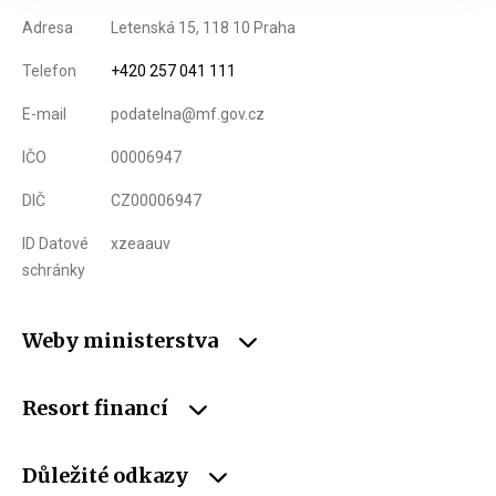
Adresa
Letenská 15, 118 10 Praha
Telefon
+420 257 041 111
E-mail
podatelna@mf.gov.cz
IČO
00006947
DIČ
CZ00006947
ID Datové
xzeaauv
schránky
Weby ministerstva
Resort financí
Důležité odkazy