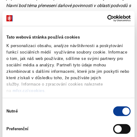
hlavní bod téma přenesení daňové povinnosti v oblasti podvodů s
DPH
, uvedl ministr Babiš.
Mezera ve výběru DPH není jen českým, ale celoevropským
problémem. Dle čísel Eurostatu činila mezera výběru DPH v
Tato webová stránka používá cookies
Evropě v roce 2013 cca 168 miliard Eur. Jedná se o částku, která
K personalizaci obsahu, analýze návštěvnosti a poskytování
převyšuje výši ročního rozpočtu EU. V případě ČR se jedná o
funkcí sociálních médií využíváme soubory cookie. Informace
krácení DPH ve výši cca 80 miliard Korun, částka vyšší než kolik
o tom, jak náš web používáte, sdílíme se svými partnery pro
činí rozpočtový schodek ČR. Dle zkušeností ČR může být
sociální média a analýzy. Partneři tyto údaje mohou
účinným řešením širší použití metody přenesené daňové
zkombinovat s dalšími informacemi, které jste jim poskytli nebo
povinnosti (reverse charge).
„Dnešní první velká debata k tématu
které získali v důsledku toho, že používáte jejich
služby. Informace o zpracování cookies naleznete
reverse charge na jednání ministrů financí zemí EU je nejenom
na
mfcr.cz/cookies
.
úspěchem ČR, ale důležitým krokem EU k systémovému řešení
problému podvodů v oblasti DPH,“
zhodnotil ministr Babiš.
Výběr
Nutné
souhlasu
Výsledkem dnešní diskuse evropských ministrů financí je zadání
Evropské komisi, využít systém přenesení daňové povinnosti v
připravovaném akčním plánu k DPH v EU, který je plánován na
Preferenční
měsíc březen 2016. Nizozemský ministr financí, předsedající