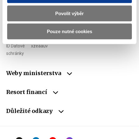
E-mail
podatelna@mf.gov.cz
Povolit výběr
IČO
00006947
Pouze nutné cookies
DIČ
CZ00006947
ID Datové
xzeaauv
schránky
Weby ministerstva
Resort financí
Důležité odkazy