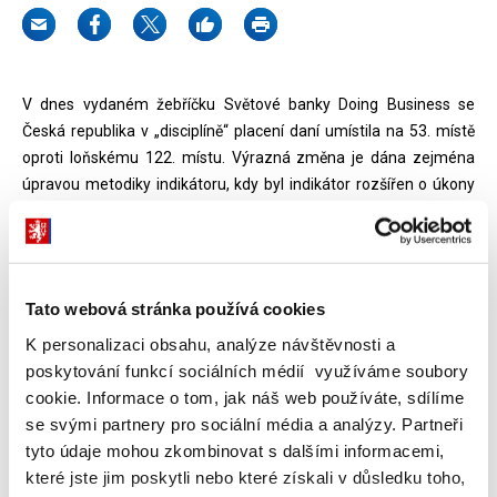
V dnes vydaném žebříčku Světové banky Doing Business se
Česká republika v „disciplíně“ placení daní umístila na 53. místě
oproti loňskému 122. místu. Výrazná změna je dána zejména
úpravou metodiky indikátoru, kdy byl indikátor rozšířen o úkony
daňové správy po podání daňového přiznání k DPH, postupující
elektronizací správy daní a některými technickými upřesněními.
„Uživatelsky přátelské prostředí pro placení daní a celkové
Tato webová stránka používá cookies
zjednodušení daňového systému jsou naší jednoznačnou prioritou
pro nadcházející období. Usilovně na nich již pracujeme například
K personalizaci obsahu, analýze návštěvnosti a
v rámci projektu MOJE daně,“
říká ministr financí Andrej Babiš.
poskytování funkcí sociálních médií využíváme soubory
cookie. Informace o tom, jak náš web používáte, sdílíme
Zpráva Doing Business hodnotí podnikatelské prostředí ve 190
se svými partnery pro sociální média a analýzy. Partneři
zemích světa. Prostřednictvím indikátorů je posuzována právní
tyto údaje mohou zkombinovat s dalšími informacemi,
regulace, implementace, administrativní, finanční a časová
které jste jim poskytli nebo které získali v důsledku toho,
náročnost spojená se vznikem a fungováním malého či