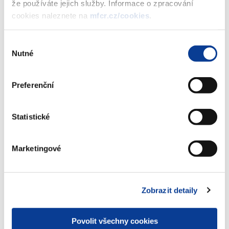
že používáte jejich služby. Informace o zpracování
středního podniku.
cookies naleznete na
mfcr.cz/cookies
.
Další indikátory, které spadají do gesce Ministerstva financí, jsou
Výběr
přístup k úvěrům a ochrana investorů. V indikátoru přístup k
Nutné
souhlasu
úvěrům se ČR umístila na 32. místě a v případě hodnocení
ochrany investorů na 53. místě.
Preferenční
Celkově se Česká republika v letošním žebříčku Doing Business
2017 umístila na 27. příčce.
Statistické
Zobrazeno
127 ×
Doporučeno
397 ×
Marketingové
Ministerstvo financí ČR
Zobrazit detaily
Adresa
Letenská 15, 118 10 Praha
Povolit všechny cookies
Telefon
+420 257 041 111