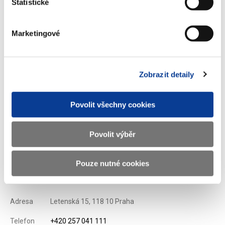
Statistické
podpořena dotací z programu Zelená úsporám, o kterou vedení
hotelu zažádalo.
Marketingové
Kromě navýšení základního kapitálu hodlá vedení hotelu
financovat rekonstrukci pomocí investičního úvěru ve výši 100
milionů korun, celkem by tedy měly být realizovány investice za
Zobrazit detaily
400 mil. Kč. Konkrétní investiční záměry budou představeny na
tiskové konferenci, která je plánována na konci února letošního
roku.
Povolit všechny cookies
Zobrazeno
101 ×
Doporučeno
386 ×
Povolit výběr
Pouze nutné cookies
Ministerstvo financí ČR
Adresa
Letenská 15, 118 10 Praha
Telefon
+420 257 041 111