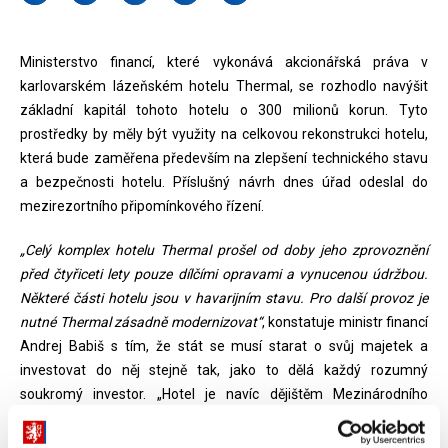
Ministerstvo financí, které vykonává akcionářská práva v
karlovarském lázeňském hotelu Thermal, se rozhodlo navýšit
základní kapitál tohoto hotelu o 300 milionů korun. Tyto
prostředky by měly být využity na celkovou rekonstrukci hotelu,
která bude zaměřena především na zlepšení technického stavu
a bezpečnosti hotelu. Příslušný návrh dnes úřad odeslal do
mezirezortního připomínkového řízení.
„Celý komplex hotelu Thermal prošel od doby jeho zprovoznění
před čtyřiceti lety pouze dílčími opravami a vynucenou údržbou.
Některé části hotelu jsou v havarijním stavu. Pro další provoz je
nutné Thermal zásadně modernizovat“
, konstatuje ministr financí
Andrej Babiš s tím, že stát se musí starat o svůj majetek a
investovat do něj stejně tak, jako to dělá každý rozumný
soukromý investor. „Hotel je navíc dějištěm Mezinárodního
filmového festivalu Karlovy Vary, kterému by měl poskytovat
kvalitní zázemí“, dodal Andrej Babiš. Ministerstvo financí hodlá