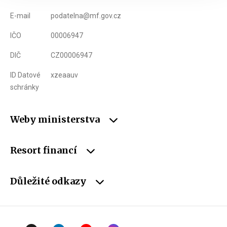
E-mail
podatelna@mf.gov.cz
IČO
00006947
DIČ
CZ00006947
ID Datové
xzeaauv
schránky
Weby ministerstva
Resort financí
Důležité odkazy