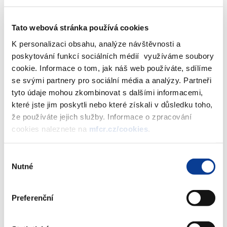
při plánování konkrétních investičních záměrů úzce
spolupracovat nejen s organizátory festivalu, ale také například s
Tato webová stránka používá cookies
architektkou Thermalu Věrou Machoninovou.
K personalizaci obsahu, analýze návštěvnosti a
poskytování funkcí sociálních médií využíváme soubory
Jednou z nejproblematičtějších částí hotelu je venkovní bazén.
cookie. Informace o tom, jak náš web používáte, sdílíme
Na základě vyjádření odborníků trpí v tuto chvíli zásadními
se svými partnery pro sociální média a analýzy. Partneři
vadami, které by mohly ohrozit i bezpečnost návštěvníků. Proto
tyto údaje mohou zkombinovat s dalšími informacemi,
musel být dočasně ukončen jeho provoz. V rámci přípravy
které jste jim poskytli nebo které získali v důsledku toho,
projektu rekonstrukce bude vytvořen koncept budoucího využití
že používáte jejich služby. Informace o zpracování
celého bazénového komplexu tak, aby byl nejen funkční, ale i
cookies naleznete na
mfcr.cz/cookies
.
ekonomicky rentabilní.
Rekonstrukce by měla dále vést k zásadnímu zlepšení
Výběr
konkurenceschopnosti celého hotelu. V plánu je mimo jiné
Nutné
souhlasu
oprava všech pokojů na jeho šesti patrech, rozšíření
balneoprovozu či modernizace konferenčních prostor. Důležitou
Preferenční
částí rekonstrukce je zateplení objektu a výměna oken, neboť
budova hotelu v současné době trpí velkou energetickou
náročností. Tato část rekonstrukce by navíc mohla být částečně