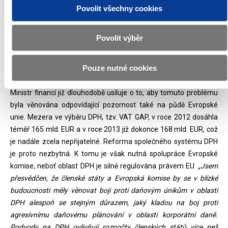
Povolit všechny cookies
subjekty obchodujícímu s těmito komoditami. Přitom žádné
omezení, například pokud jde o hodnotu dané dodávky, navrženo
není. „
Navrhujeme účinnost již od 1. února 2016, neboť je nutné
Povolit výběr
rychle a preventivně zareagovat na možné přenesení krácení daní
z území jiných členských států na území České republiky,“
dodává
Pouze nutné cookies
Andrej Babiš.
Ministr financí již dlouhodobě usiluje o to, aby tomuto problému
byla věnována odpovídající pozornost také na půdě Evropské
unie. Mezera ve výběru DPH, tzv. VAT GAP, v roce 2012 dosáhla
téměř 165 mld. EUR a v roce 2013 již dokonce 168 mld. EUR, což
je nadále zcela nepřijatelné. Reforma společného systému DPH
je proto nezbytná. K tomu je však nutná spolupráce Evropské
komise, neboť oblast DPH je silně regulována právem EU.
„Jsem
přesvědčen, že členské státy a Evropská komise by se v blízké
budoucnosti měly věnovat boji proti daňovým únikům v oblasti
DPH alespoň se stejným důrazem, jaký kladou na boj proti
agresívnímu daňovému plánování v oblasti korporátní daně.
Podvody na DPH ovlivňují rozpočty členských států více než