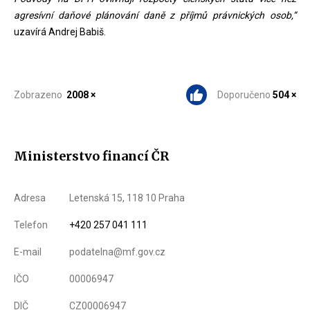
agresívní daňové plánování daně z příjmů právnických osob,“
uzavírá Andrej Babiš.
Zobrazeno
2008 ×
Doporučeno
504 ×
Ministerstvo financí ČR
Adresa
Letenská 15, 118 10 Praha
Telefon
+420 257 041 111
E-mail
podatelna@mf.gov.cz
IČO
00006947
DIČ
CZ00006947