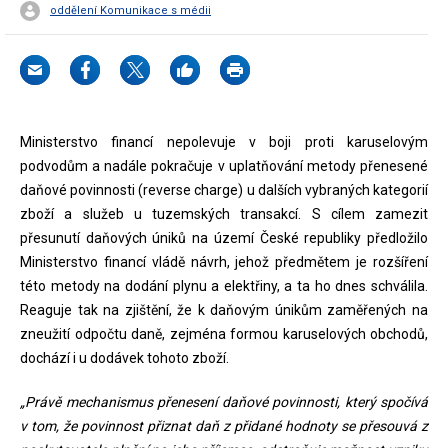
oddělení Komunikace s médii
Ministerstvo financí nepolevuje v boji proti karuselovým
podvodům a nadále pokračuje v uplatňování metody přenesené
daňové povinnosti (reverse charge) u dalších vybraných kategorií
zboží a služeb u tuzemských transakcí. S cílem zamezit
přesunutí daňových úniků na území České republiky předložilo
Ministerstvo financí vládě návrh, jehož předmětem je rozšíření
této metody na dodání plynu a elektřiny, a ta ho dnes schválila.
Reaguje tak na zjištění, že k daňovým únikům zaměřených na
zneužití odpočtu daně, zejména formou karuselových obchodů,
dochází i u dodávek tohoto zboží.
„Právě mechanismus přenesení daňové povinnosti, který spočívá
v tom, že povinnost přiznat daň z přidané hodnoty se přesouvá z