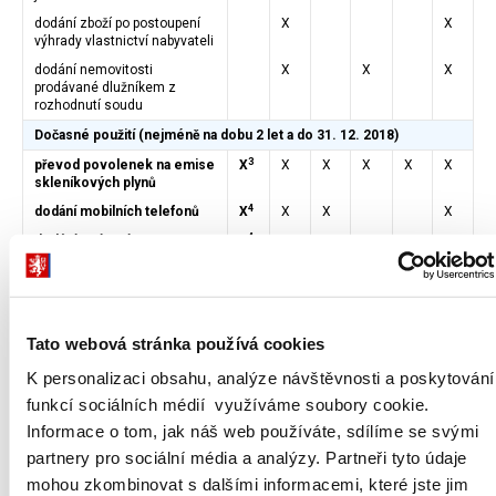
dodání zboží po postoupení
X
X
výhrady vlastnictví nabyvateli
dodání nemovitosti
X
X
X
prodávané dlužníkem z
rozhodnutí soudu
Dočasné použití (nejméně na dobu 2 let a do 31. 12. 2018)
3
převod povolenek na emise
X
X
X
X
X
X
skleníkových plynů
4
dodání mobilních telefonů
X
X
X
X
4
dodání zařízení s
X
X
X
X
integrovanými obvody
5
dodání plynu a elektřiny
X
X
X
obchodníkovi
poskytnutí
Tato webová stránka používá cookies
telekomunikačních služeb
K personalizaci obsahu, analýze návštěvnosti a poskytování
4
dodání herních konzolí,
X
X
X
tabletů a laptopů
funkcí sociálních médií využíváme soubory cookie.
6
dodání obilovin a
X
X
X
Informace o tom, jak náš web používáte, sdílíme se svými
technických plodin
partnery pro sociální média a analýzy. Partneři tyto údaje
4
dodání surových či
X
X
X
X
mohou zkombinovat s dalšími informacemi, které jste jim
polozpracovaných kovů