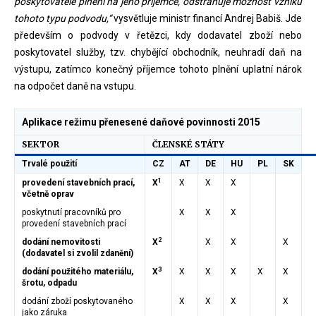
poskytovatele plnění na jeho příjemce, odstraňuje možnost vzniku
tohoto typu podvodu,“
vysvětluje ministr financí Andrej Babiš. Jde
především o podvody v řetězci, kdy dodavatel zboží nebo
poskytovatel služby, tzv. chybějící obchodník, neuhradí daň na
výstupu, zatímco konečný příjemce tohoto plnění uplatní nárok
na odpočet daně na vstupu.
Aplikace režimu přenesené daňové povinnosti 2015
SEKTOR
ČLENSKÉ STÁTY
Trvalé použití
CZ
AT
DE
HU
PL
SK
1
provedení stavebních prací,
X
X
X
X
včetně oprav
poskytnutí pracovníků pro
X
X
X
provedení stavebních prací
2
dodání nemovitosti
X
X
X
X
(dodavatel si zvolil zdanění)
3
dodání použitého materiálu,
X
X
X
X
X
X
šrotu, odpadu
dodání zboží poskytovaného
X
X
X
X
jako záruka