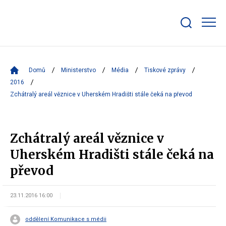
Zobrazit/skrýt
search
bar
Domů
Ministerstvo
Média
Tiskové zprávy
2016
Zchátralý areál věznice v Uherském Hradišti stále čeká na převod
Zchátralý areál věznice v
Uherském Hradišti stále čeká na
převod
23.11.2016 16:00
oddělení Komunikace s médii