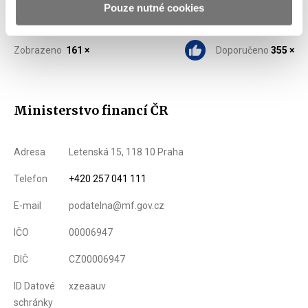
vybudování Na základě výsledků této studie pak bude
Pouze nutné cookies
doporučena varianta dalšího postupu.
Zobrazeno
161 ×
Doporučeno
355 ×
Ministerstvo financí ČR
Adresa
Letenská 15, 118 10 Praha
Telefon
+420 257 041 111
E-mail
podatelna@mf.gov.cz
IČO
00006947
DIČ
CZ00006947
ID Datové
xzeaauv
schránky