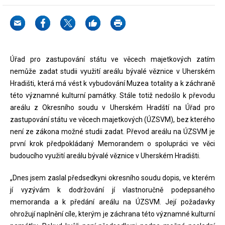
Úřad pro zastupování státu ve věcech majetkových zatím
nemůže zadat studii využití areálu bývalé věznice v Uherském
Hradišti, která má vést k vybudování Muzea totality a k záchraně
této významné kulturní památky. Stále totiž nedošlo k převodu
areálu z Okresního soudu v Uherském Hradští na Úřad pro
zastupování státu ve věcech majetkových (ÚZSVM), bez kterého
není ze zákona možné studii zadat. Převod areálu na ÚZSVM je
první krok předpokládaný Memorandem o spolupráci ve věci
budoucího využití areálu bývalé věznice v Uherském Hradišti.
„Dnes jsem zaslal předsedkyni okresního soudu dopis, ve kterém
jí vyzývám k dodržování jí vlastnoručně podepsaného
memoranda a k předání areálu na ÚZSVM. Její požadavky
ohrožují naplnění cíle, kterým je záchrana této významné kulturní