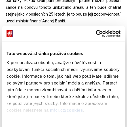
památky. Pokud kvůli paní předsedkyni padne možná poslední
šance na obnovu tohoto unikátního areálu a ten bude chátrat
stejně jako v posledních 25 letech, je to pouze její zodpovědnost,“
uvedl ministr financí Andrej Babiš.
„I Ministerstvo spravedlnosti požaduje naplnění podepsaného
memoranda, proto jsme nesouhlasili s požadavky Okresního
soudu v Uherském Hradišti. Areál by měl být urychleně převeden
Tato webová stránka používá cookies
na ÚZSVM, aby se mohlo začít s pracemi na jeho záchraně,“
dodal ministr spravedlnosti Robert Pelikán.
K personalizaci obsahu, analýze návštěvnosti a
poskytování funkcí sociálních médií využíváme soubory
„Jsme připraveni okamžitě po převodu areálu na náš úřad zadat
cookie. Informace o tom, jak náš web používáte, sdílíme
příslušnou studii, která bude řešit jak umístění Muzea totality, tak
se svými partnery pro sociální média a analýzy. Partneři
i optimalizaci rozmístění státních institucí v Uherském Hradišti, a
tyto údaje mohou zkombinovat s dalšími informacemi,
to včetně nákladů. Cílem je záchrana unikátního areálu stejně
které jste jim poskytli nebo které získali v důsledku toho,
jako efektivní rozmístění státních úřadů ve městě“, doplnila
že používáte jejich služby. Informace o zpracování
generální ředitelka ÚZSVM Kateřina Arajmu.
cookies naleznete na
mfcr.cz/cookies
.
Přestože ÚZSVM zaslal návrh zápisu o převodu areálu
Výběr
předsedkyni Okresního soudu v Uherském Hradišti již 9. září