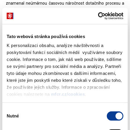
znamenal neúměrnou časovou náročnost dotačního procesu a
značný nárůst související administrativní zátěže, zpracovalo
Ministerstvo financí ve spolupráci s poskytovateli dotací a řídícími
orgány novelu, která text zákona uvádí do souladu s aktuální
judikaturou. Současně byla schválena také související novelizace
Tato webová stránka používá cookies
zákona č. 248/2000 Sb. a zákona č. 130/2002 Sb.
K personalizaci obsahu, analýze návštěvnosti a
„Vycházíme mimo jiné vstříc požadavkům poskytovatelů dotací,
poskytování funkcí sociálních médií využíváme soubory
kteří jen v loňském roce rozdělili v rámci svých kompetencí více než
cookie. Informace o tom, jak náš web používáte, sdílíme
50 tisíc dotací za celkem takřka 200 miliard korun. Úprava tak
se svými partnery pro sociální média a analýzy. Partneři
přináší větší právní jistotu poskytovatelům a řídícím orgánům, ale
tyto údaje mohou zkombinovat s dalšími informacemi,
také transparentnější proces z hlediska žadatelů o dotace a
které jste jim poskytli nebo které získali v důsledku toho,
návratné finanční výpomocí ze státního rozpočtu, snižuje
že používáte jejich služby. Informace o zpracování
korupční potenciál a usnadňuje řídícím orgánům čerpání
cookies naleznete na
mfcr.cz/cookies
.
evropských prostředků oproti stavu s uplatněním správního řádu
v celém jeho rozsahu“,
uvádí náměstek ministra financí pro
Výběr
Veřejné rozpočty Petr Pavelek.
Nutné
souhlasu
Problematika použití správního řádu při poskytování dotací a