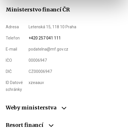
Ministerstvo financí ČR
Adresa
Letenská 15, 118 10 Praha
Telefon
+420 257 041 111
E-mail
podatelna@mf.gov.cz
IČO
00006947
DIČ
CZ00006947
ID Datové
xzeaauv
schránky
Weby ministerstva
Resort financí