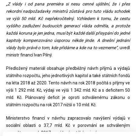
„Z vlády i od pana premiéra si nesu cenné ujištění, že i přes
rekordní nadpožadavky ministrů zůstává pro tuto vládu schodek
ve výši 50 mld. Kč nepřekročitelný. Vzhledem k tomu, že cestu
vyššího zadlužení budoucích generací vláda odmítla, a protože
každá koruna je jen jedna, musí být každé další přisypání do jedné
kapitoly kompenzováno úsporou někde jinde. A dnešní jednání
vlády bylo právě o tom, kde přidáme a kde na to vezmeme“,
uvedl
ministr financí Ivan Pilný.
Předložený materiál obsahuje předběžný návrh příjmů a výdajů
státního rozpočtu, jeho jednotlivých kapitol a také státních fondů
na léta 2018 až 2020. Tento návrh na rok 2018 počítá s příjmy ve
výši 1 292 mld. Kč, výdaji ve výši 1 342 mld. Kč a s deficitem 50
mld. Kč. Plánovaný deficit je oproti schválenému zákonu o
státním rozpočtu na rok 2017 nižší o 10 mld. Kč.
Ministerstvo financí v návrhu zapracovalo navýšení výdajů v
sociální oblasti o 37,7 mld. Kč v porovnání se schváleným
rozpočtem na rok 2017; navýšení se týká zejména: