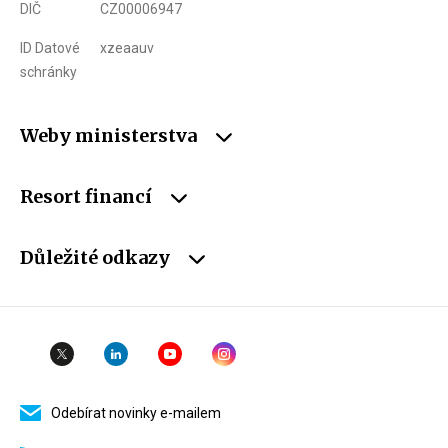
DIČ
CZ00006947
ID Datové
xzeaauv
schránky
Weby ministerstva
Resort financí
Důležité odkazy
Odebírat novinky e-mailem