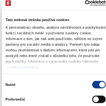
zvýšení průměrného starobního
důchodu
o 501 Kč od 1.
ledna 2018, tj. o 4,2 %;
výdaje na dávky
nemocenského pojištění
jsou pro rok
Tato webová stránka používá cookies
2018 navrženy ve výši 32,7 mld. Kč, což je o 18,8 % (o 5,2
K personalizaci obsahu, analýze návštěvnosti a poskytování
mld. Kč) více než v roce 2017
funkcí sociálních médií využíváme soubory cookie.
zvýšení výdajů na
příspěvek na péči
o 1,7 mld. Kč
Informace o tom, jak náš web používáte, sdílíme se svými
zvýšení přídavku na dítě o 300 Kč měsíčně včetně rozšíření
partnery pro sociální média a analýzy. Partneři tyto údaje
okruhu příjemců dávek z 2,4 na 2,7 násobek životního
mohou zkombinovat s dalšími informacemi, které jste jim
minima;
poskytli nebo které získali v důsledku toho, že používáte
zvýšení
rodičovského příspěvku
při porodu vícerčat a
jejich služby. Informace o zpracování cookies naleznete
výrazné navýšení dávek pěstounské péče (odměna
na
mfcr.cz/cookies
.
pěstouna a zvýšení dávek na úhradu potřeb dítěte);
zvýšení
slevy na 1. dítě
o 150 Kč měsíčně na částku 1 267
Výběr
Kč
Nutné
souhlasu
Dále návrh počítá s navýšením výdajů na platy o 21,8 mld. Kč,
Preferenční
podporu sportu z 6 mld. Kč na 7 mld. Kč, nárůstem výdajů na