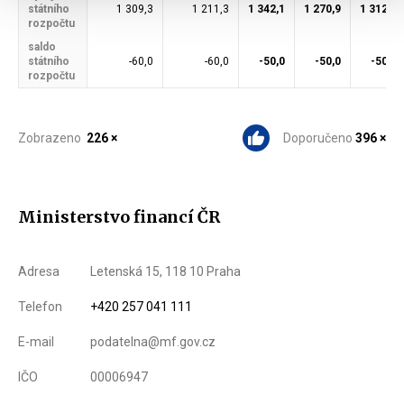
státního
1 309,3
1 211,3
1 342,1
1 270,9
1 312,8
rozpočtu
saldo
státního
-60,0
-60,0
-50,0
-50,0
-50,0
rozpočtu
Zobrazeno
226 ×
Doporučeno
396 ×
Ministerstvo financí ČR
Adresa
Letenská 15, 118 10 Praha
Telefon
+420 257 041 111
E-mail
podatelna@mf.gov.cz
IČO
00006947