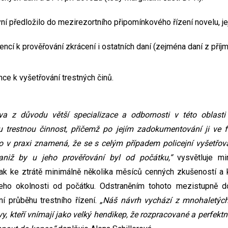
yní předložilo do mezirezortního připomínkového řízení novelu, jej
ncí k prověřování zkrácení i ostatních daní (zejména daní z příjm
ce k vyšetřování trestných činů.
va z důvodu větší specializace a odbornosti v této oblasti
trestnou činnost, přičemž po jejím zadokumentování ji ve fá
To v praxi znamená, že se s celým případem policejní vyšetřo
 aniž by u jeho prověřování byl od počátku,“
vysvětluje min
 tak ke ztrátě minimálně několika měsíců cenných zkušeností a
jeho okolnosti od počátku. Odstraněním tohoto mezistupně d
ní průběhu trestního řízení.
„Náš návrh vychází z mnohaletých
vy, kteří vnímají jako velký hendikep, že rozpracované a perfekt