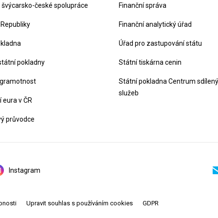
švýcarsko-české spolupráce
Finanční správa
 Republiky
Finanční analytický úřad
okladna
Úřad pro zastupování státu
státní pokladny
Státní tiskárna cenin
 gramotnost
Státní pokladna Centrum sdílen
služeb
 eura v ČR
vý průvodce
Instagram
pnosti
Upravit souhlas s používáním cookies
GDPR