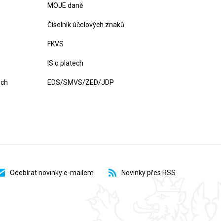
MOJE daně
Číselník účelových znaků
FKVS
IS o platech
ých
EDS/SMVS/ZED/JDP
Odebírat novinky e-mailem
Novinky přes RSS