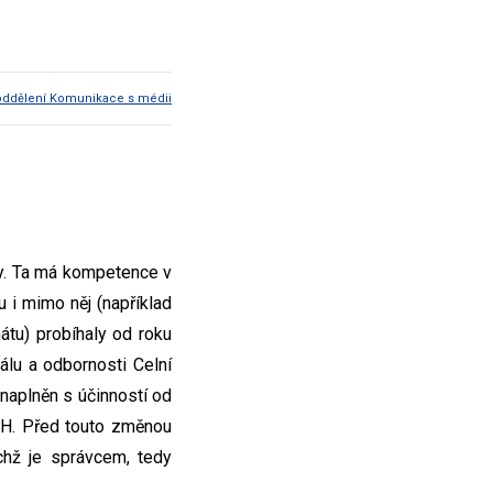
oddělení Komunikace s médii
vy. Ta má kompetence v
u i mimo něj (například
tu) probíhaly od roku
álu a odbornosti Celní
naplněn s účinností od
PH. Před touto změnou
ichž je správcem, tedy