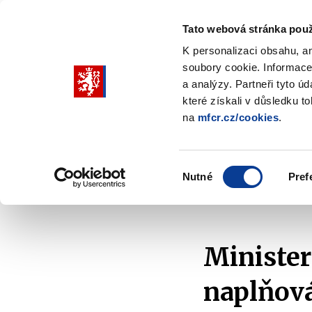
Tato webová stránka použ
K personalizaci obsahu, a
soubory cookie. Informace
Pohybujte
a analýzy. Partneři tyto ú
šipkami
které získali v důsledku t
na
mfcr.cz/cookies
.
nahoru
Ministerstvo
Rozpočtová politika
a
Zobrazit
Z
submenu
s
dolů
Ministerstvo
R
Výběr
p
Nutné
Pref
pro
souhlasu
Domů
Ministerstvo
Média
Tiskové zprávy
výběr
našeptaných
položek
Minister
naplňov