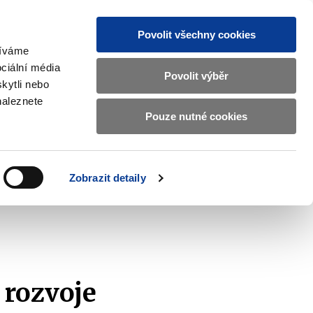
Povolit všechny cookies
žíváme
CZ
EN
ciální média
Základní
Povolit výběr
kytli nebo
informace
naleznete
o
Pouze nutné cookies
ahraničí a EU
Kontrola a regulace
Ministerstvu
Zobrazit
Zobrazit
submenu
submenu
financí
Zahraničí
Kontrola
a
a
v
Zobrazit detaily
EU
regulace
rozvoje Celní správy
českém
znakovém
jazyce.
 rozvoje