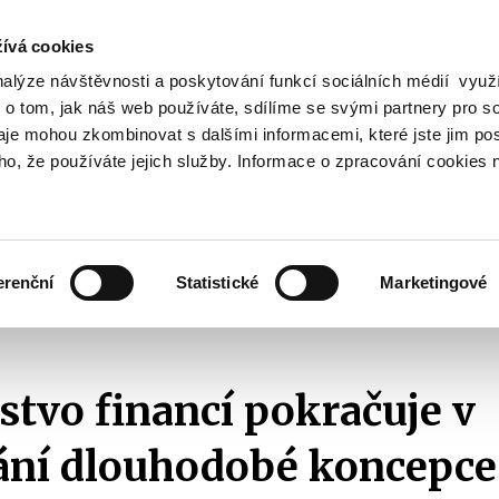
ívá cookies
nalýze návštěvnosti a poskytování funkcí sociálních médií vyu
Vyhledat
 o tom, jak náš web používáte, sdílíme se svými partnery pro so
daje mohou zkombinovat s dalšími informacemi, které jste jim pos
oho, že používáte jejich služby. Informace o zpracování cookies 
Finanční trh
Daně a účetnictví
Z
obrazit
Zobrazit
Zobrazit
ubmenu
submenu
submenu
ozpočtová
Finanční
Daně
olitika
trh
a
erenční
Statistické
Marketingové
účetnictví
2018
Ministerstvo financí pokračuje v naplňování dlouhodobé koncepce 
stvo financí pokračuje v
ání dlouhodobé koncepce