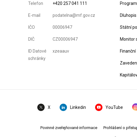
Telefon
+420 257 041 111
Program 
E-mail
podatelna@mf.gov.cz
Dluhopis
IČO
00006947
Státní p
DIČ
CZ00006947
Monitor 
ID Datové
xzeaauv
Finanční
schránky
Zavedení
Kapitálo
Linkedin
YouTube
X
Povinné zveřejňované informace
Prohlášení o přístu