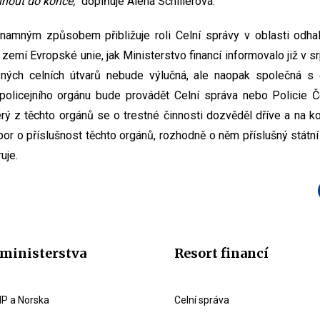
nout do konce,“
doplňuje Alena Schillerová.
namným způsobem přibližuje roli Celní správy v oblasti odha
 zemí Evropské unie, jak Ministerstvo financí informovalo již v sr
ných celních útvarů nebude výlučná, ale naopak společná s 
policejního orgánu bude provádět Celní správa nebo Policie Č
rý z těchto orgánů se o trestné činnosti dozvěděl dříve a na k
por o příslušnost těchto orgánů, rozhodně o něm příslušný státn
uje.
ministerstva
Resort financí
P a Norska
Celní správa