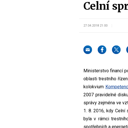
Celní sp
27.04.2018 21:00
Ministerstvo financí 
oblasti trestního říze
kolokvium
Kompetence
2007 pravidelné disku
správy zejména ve vzt
1. 8. 2016, kdy Celn
byla v rámci trestníh
spotřebních a energet