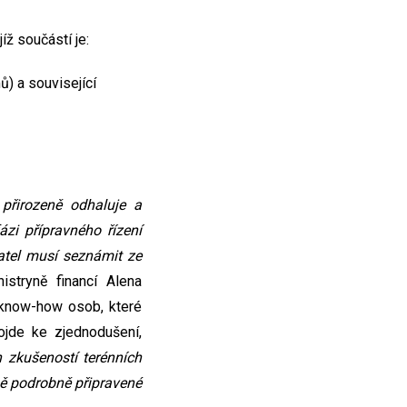
íž součástí je:
ů) a související
 přirozeně odhaluje a
zi přípravného řízení
vatel musí seznámit ze
istryně financí Alena
 know-how osob, které
ojde ke zjednodušení,
 zkušeností terénních
ně podrobně připravené