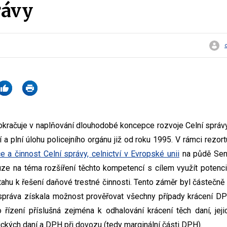
rávy
pokračuje v naplňování dlouhodobé koncepce rozvoje Celní sprá
ní a plní úlohu policejního orgánu již od roku 1995. V rámci rezort
 a činnost Celní správy, celnictví v Evropské unii
na půdě Sená
ze na téma rozšíření těchto kompetencí s cílem využít potenci
ahu k řešení daňové trestné činnosti. Tento záměr byl částečně 
í správa získala možnost prověřovat všechny případy krácení D
o řízení příslušná zejména k odhalování krácení těch daní, jej
ických daní a DPH při dovozu (tedy marginální části DPH).