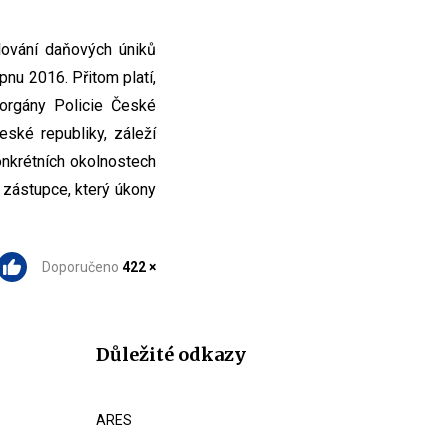
lování daňových úniků
pnu 2016. Přitom platí,
orgány Policie České
eské republiky, záleží
onkrétních okolnostech
í zástupce, který úkony
Doporučeno
422 ×
Důležité odkazy
ARES