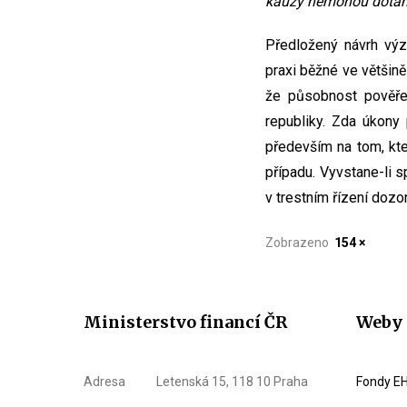
kauzy nemohou dotáh
Předložený návrh výz
praxi běžné ve většině
že působnost pověře
republiky. Zda úkony 
především na tom, kte
případu. Vyvstane-li s
v trestním řízení dozor
Zobrazeno
154 ×
Ministerstvo financí ČR
Weby 
Adresa
Letenská 15, 118 10 Praha
Fondy EH