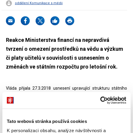
oddělení Komunikace s médii
Reakce Ministerstva financí na nepravdivá
tvrzení o omezení prostředků na vědu a výzkum
či platy učitelů v souvislosti s usnesením o
změnách ve státním rozpočtu pro letošní rok.
Vláda přijala 27.3.2018 usnesení upravující strukturu státního
rozpočtu na letošní rok, které umožní financování aktuálních
vládních priorit z nečerpaných prostředků jednotlivých kapitol. Na
priority, jako je zmírnění škod způsobených suchem a mrazem
(2,15 mld. Kč), opravy silnic II. a III. třídy (3 mld. Kč) a kompenzaci
Tato webová stránka používá cookies
slev na jízdné pro studenty a seniory (3,26 mld. Kč), budou
K personalizaci obsahu, analýze návštěvnosti a
využity prostředky, které jednotlivé kapitoly v letošním roce