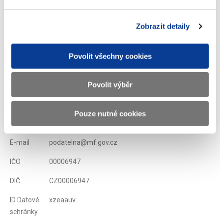
absurdní.
Zobrazit detaily
Zobrazeno
361 ×
Doporučeno
442 ×
Povolit všechny cookies
Ministerstvo financí ČR
Povolit výběr
Adresa
Letenská 15, 118 10 Praha
Pouze nutné cookies
Telefon
+420 257 041 111
E-mail
podatelna@mf.gov.cz
IČO
00006947
DIČ
CZ00006947
ID Datové
xzeaauv
schránky