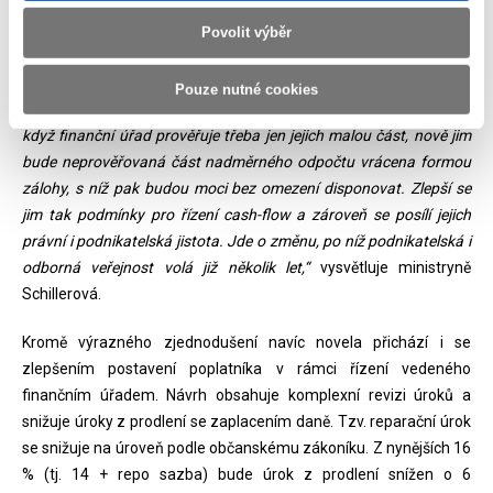
nepatrnou část. V praxi se může jednat například o společnosti
Povolit výběr
exportující své zboží do zahraničí.
„Zatímco nyní musejí plátci DPH čekat na vyplacení
Pouze nutné cookies
mnohamilionových nadměrných odpočtů mnohdy i celé měsíce, i
když finanční úřad prověřuje třeba jen jejich malou část, nově jim
bude neprověřovaná část nadměrného odpočtu vrácena formou
zálohy, s níž pak budou moci bez omezení disponovat. Zlepší se
jim tak podmínky pro řízení cash-flow a zároveň se posílí jejich
právní i podnikatelská jistota. Jde o změnu, po níž podnikatelská i
odborná veřejnost volá již několik let,“
vysvětluje ministryně
Schillerová.
Kromě výrazného zjednodušení navíc novela přichází i se
zlepšením postavení poplatníka v rámci řízení vedeného
finančním úřadem. Návrh obsahuje komplexní revizi úroků a
snižuje úroky z prodlení se zaplacením daně. Tzv. reparační úrok
se snižuje na úroveň podle občanskému zákoníku. Z nynějších 16
% (tj. 14 + repo sazba) bude úrok z prodlení snížen o 6