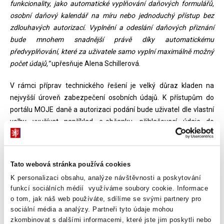
funkcionality, jako automatické vyplňování daňových formulářů,
osobní daňový kalendář na míru nebo jednoduchý přístup bez
zdlouhavých autorizací. Vyplnění a odeslání daňových přiznání
bude mnohem snadnější právě díky automatickému
předvyplňování, které za uživatele samo vyplní maximálně možný
počet údajů,“
upřesňuje Alena Schillerová.
V rámci příprav technického řešení je velký důraz kladen na
nejvyšší úroveň zabezpečení osobních údajů. K přístupům do
portálu MOJE daně a autorizaci podání bude uživatel dle vlastní
volby využívat například e-občanku, přihlašovací údaje do
systému datových schránek či údaje přidělené finančním
úřadem. Portál bude provozován na doméně
www.mojedane.cz
.
Ministerstvo financí počítá se spuštěním první verze ve 4. čtvrtletí
Tato webová stránka používá cookies
roku 2020.
K personalizaci obsahu, analýze návštěvnosti a poskytování
funkcí sociálních médií využíváme soubory cookie. Informace
Cílem novely je také motivovat poplatníky k tomu, aby možnost
o tom, jak náš web používáte, sdílíme se svými partnery pro
elektronické komunikace s finančním úřadem využívali co
sociální média a analýzy. Partneři tyto údaje mohou
nejvíce. Těm, kteří podají daňové přiznání elektronicky, bude
zkombinovat s dalšími informacemi, které jste jim poskytli nebo