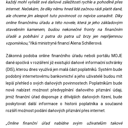
každý mohl vyřešit své daňové záležitosti rychle a pohodlně přes
internet. Nečekám, že díky němu hned lidé začnou rádi platit daně,
ale chceme jim alespoň tuto povinnost co nejvíce usnadnit. Díky
online finančnímu úřadu a této novele, která je jeho základovým
stavebním kamenem, budou nekonečné fronty na finančním
úřadě a pobíhání z patra do patra už brzy jen nepříjemnou
vzpomínkou,“
říká ministryně financí Alena Schillerová.
Zákonná podoba online finančního úřadu neboli portálu MOJE
daně spočívá v rozšíření již existující daňové informační schránky
(DIS), kterou dnes využívá jen malá část poplatníků. Systém bude
podobný internetovému bankovnictví a jeho uživatelé budou mít
lepší přehled o svých daňových povinnostech. Poplatníkům bude
nově nabízet možnost předvyplnění daňového přiznání údaji,
jimiž finanční úřad disponuje z dřívějších daňových řízení, bude
poskytovat další informace o historii poplatníka a současně
rozšíří možnost podání daňových přiznání přes internet.
„Online finanční úřad nabídne svým uživatelům takové