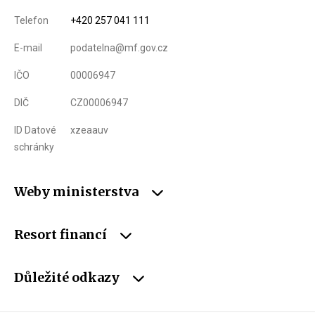
Telefon
+420 257 041 111
E-mail
podatelna@mf.gov.cz
IČO
00006947
DIČ
CZ00006947
ID Datové
xzeaauv
schránky
Weby ministerstva
Resort financí
Důležité odkazy