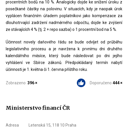
procentních bodů na 10 %. Analogicky dojde ke snížení úroku z
posečkané částky na polovinu. V situacích, kdy je naopak úrok
vyplácen finančním úřadem poplatníkovi jako kompenzace za
dlouhotrvající zadržení nadměrného odpočtu, dojde ke zvýšení
ze stávajících 4 % (tj. 2 + repo sazba) o 1 procentní bod na 5 %.
Účinnost novely daňového řádu se bude odvíjet od průběhu
legislativního procesu a je navržena k prvnímu dni druhého
kalendářního měsíce, který bude následovat po dni jejího
vyhlášení ve Sbírce zákonů. Předpokládaný termín nabytí
účinnosti je 1. května či 1. června příštího roku.
Zobrazeno
396 ×
Doporučeno
444 ×
Ministerstvo financí ČR
Adresa
Letenská 15, 118 10 Praha