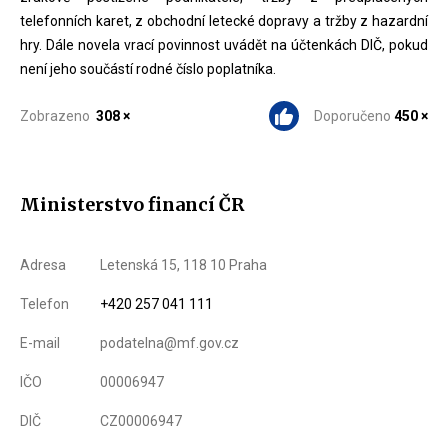
telefonních karet, z obchodní letecké dopravy a tržby z hazardní
hry. Dále novela vrací povinnost uvádět na účtenkách DIČ, pokud
není jeho součástí rodné číslo poplatníka.
Zobrazeno
308 ×
Doporučeno
450 ×
Ministerstvo financí ČR
Adresa
Letenská 15, 118 10 Praha
Telefon
+420 257 041 111
E-mail
podatelna@mf.gov.cz
IČO
00006947
DIČ
CZ00006947