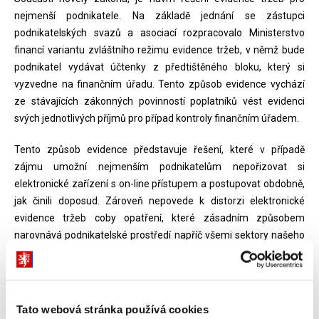
nejmenší podnikatele. Na základě jednání se zástupci
podnikatelských svazů a asociací rozpracovalo Ministerstvo
financí variantu zvláštního režimu evidence tržeb, v němž bude
podnikatel vydávat účtenky z předtištěného bloku, který si
vyzvedne na finančním úřadu. Tento způsob evidence vychází
ze stávajících zákonných povinností poplatníků vést evidenci
svých jednotlivých příjmů pro případ kontroly finančním úřadem.
Tento způsob evidence představuje řešení, které v případě
zájmu umožní nejmenším podnikatelům nepořizovat si
elektronické zařízení s on-line přístupem a postupovat obdobně,
jak činili doposud. Zároveň nepovede k distorzi elektronické
evidence tržeb coby opatření, které zásadním způsobem
narovnává podnikatelské prostředí napříč všemi sektory našeho
hospodářství.
„Navrhované řešení tak nepředstavuje osvobození
od zákona o evidenci tržeb, ale alternativní formu evidence pro
nejmenší živnostníky a podnikatele. Jeho výhodou je, že si tito
podnikatelé sami rozhodnou, zda budou evidovat on-line nebo
Tato webová stránka používá cookies