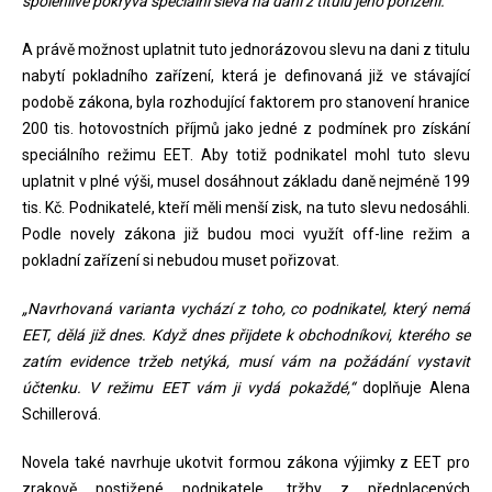
spolehlivě pokrývá speciální sleva na dani z titulu jeho pořízení.“
A právě možnost uplatnit tuto jednorázovou slevu na dani z titulu
nabytí pokladního zařízení, která je definovaná již ve stávající
podobě zákona, byla rozhodující faktorem pro stanovení hranice
200 tis. hotovostních příjmů jako jedné z podmínek pro získání
speciálního režimu EET. Aby totiž podnikatel mohl tuto slevu
uplatnit v plné výši, musel dosáhnout základu daně nejméně 199
tis. Kč. Podnikatelé, kteří měli menší zisk, na tuto slevu nedosáhli.
Podle novely zákona již budou moci využít off-line režim a
pokladní zařízení si nebudou muset pořizovat.
„Navrhovaná varianta vychází z toho, co podnikatel, který nemá
EET, dělá již dnes. Když dnes přijdete k obchodníkovi, kterého se
zatím evidence tržeb netýká, musí vám na požádání vystavit
účtenku. V režimu EET vám ji vydá pokaždé,“
doplňuje Alena
Schillerová.
Novela také navrhuje ukotvit formou zákona výjimky z EET pro
zrakově postižené podnikatele, tržby z předplacených