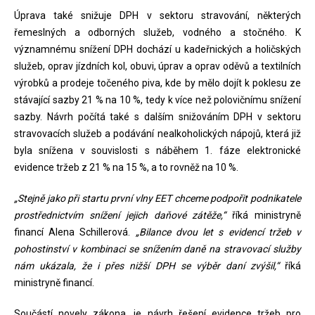
Úprava také snižuje DPH v sektoru stravování, některých
řemeslných a odborných služeb, vodného a stočného. K
významnému snížení DPH dochází u kadeřnických a holičských
služeb, oprav jízdních kol, obuvi, úprav a oprav oděvů a textilních
výrobků a prodeje točeného piva, kde by mělo dojít k poklesu ze
stávající sazby 21 % na 10 %, tedy k více než polovičnímu snížení
sazby. Návrh počítá také s dalším snižováním DPH v sektoru
stravovacích služeb a podávání nealkoholických nápojů, která již
byla snížena v souvislosti s náběhem 1. fáze elektronické
evidence tržeb z 21 % na 15 %, a to rovněž na 10 %.
„Stejně jako při startu první vlny EET chceme podpořit podnikatele
prostřednictvím snížení jejich daňové zátěže,“
říká ministryně
financí Alena Schillerová.
„Bilance dvou let s evidencí tržeb v
pohostinství v kombinaci se snížením daně na stravovací služby
nám ukázala, že i přes nižší DPH se výběr daní zvýšil,“
říká
ministryně financí.
Součástí novely zákona, je návrh řešení evidence tržeb pro