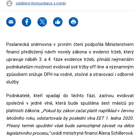
oddělení Komunikace s médii
Poslanecká sněmovna v prvním čtení podpořila Ministerstvem
financí předložený návrh novely zákona o evidenci tržeb, který
upravuje náběh 3. a 4. fáze evidence tržeb, přináší nejmenším
podnikatelům možnost evidovat své tržby off-line a významným
způsobem snižuje DPH na vodné, stočné a stravovací i odborné
služby.
Podnikatelé, kteří spadají do těchto fází, začnou evidovat
společně v jedné vlně, která bude spuštěna šest měsíců po
platnosti zákona.
„Pokud by zákon začal platit například v červnu
letošního roku, odstartovala by poslední vlna EET 1. ledna 2020.
Přesný termín spuštění však bude samozřejmě záviset na délce
legislativního procesu,“
uvádí ministryně financí Alena Schillerová.