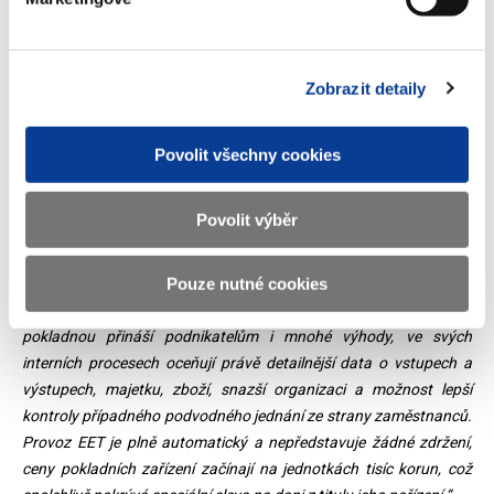
„Výši hotovostních příjmů jsme jako parametr pro udělení této
Zobrazit detaily
výjimky zvolili po konzultaci s podnikatelskými svazy a komorami.
Je to systémovější řešení, než vyjímat podnikatele na základě
celkového objemu příjmů, který není možné bez EET dost dobře
Povolit všechny cookies
prověřit,“
vysvětluje ministryně financí. Stanovené podmínky pro
získání off-line režimu v navržené podobě se vztahují na
Povolit výběr
relativně velmi široký okruh podnikatelů – v maximální hranici
může jít až o 340 tis. subjektů. Ministerstvo financí předpokládá,
Pouze nutné cookies
že ve skutečnosti bude počet podnikatelů, kteří se takto
rozhodnou, výrazně menší.
„Evidování tržeb elektronickou
pokladnou přináší podnikatelům i mnohé výhody, ve svých
interních procesech oceňují právě detailnější data o vstupech a
výstupech, majetku, zboží, snazší organizaci a možnost lepší
kontroly případného podvodného jednání ze strany zaměstnanců.
Provoz EET je plně automatický a nepředstavuje žádné zdržení,
ceny pokladních zařízení začínají na jednotkách tisíc korun, což