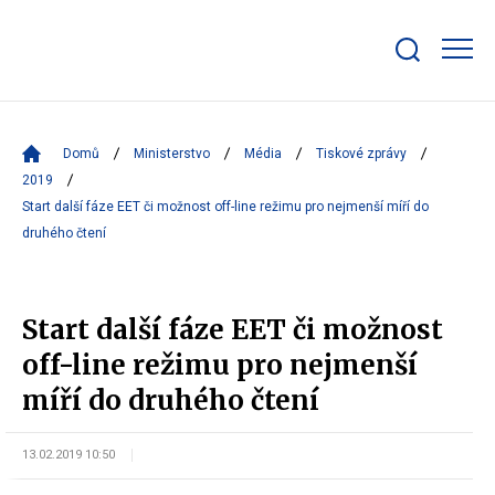
Zobrazit/skrýt
search
bar
Domů
Ministerstvo
Média
Tiskové zprávy
2019
Start další fáze EET či možnost off-line režimu pro nejmenší míří do
druhého čtení
Start další fáze EET či možnost
off-line režimu pro nejmenší
míří do druhého čtení
13.02.2019 10:50