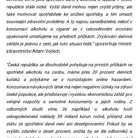
republice stále nízké. Vyšší daně mohou nejen zvýšit příjmy, ale
také motivovat spotřebitele ke snížení spotřeby, a tím omezit
související zdravotní problémy. A ty nejsou zanedbatelné, neboť v
konzumaci alkoholu a cigaret se v celosvětovém srovnání
opakovaně umisťujeme na předních příčkách. Zvyšování daňové
zátěže je jednou z cest, jak tuto situaci řešit,”
upozorňuje ministr
zdravotnictví Adam Vojtěch.
"Česká republika se dlouhodobě pohybuje na prvních příčkách ve
spotřebě alkoholu na osobu, máme přes 20 procent denních
kuřáků a potýkáme se s rozrůstajícím online hazardem.
Konzumace návykových látek má nejen negativní účinky na zdraví
české populace, ale představuje i vysokou ekonomickou zátěž pro
veřejné rozpočty a samotné konzumenty a jejich rodiny. Z
odborných studií víme, že například u alkoholu tvoří
celospolečenské náklady 59 miliard korun ročně, přičemž zisk
státu ze spotřební daně není ani desetiprocentní. Pokud by se
zvýšilo zdanění o deset procent, snížila by se dle odborníků a