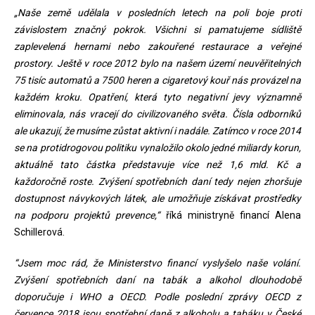
„Naše země udělala v posledních letech na poli boje proti
závislostem značný pokrok. Všichni si pamatujeme sídliště
zaplevelená hernami nebo zakouřené restaurace a veřejné
prostory. Ještě v roce 2012 bylo na našem území neuvěřitelných
75 tisíc automatů a 7500 heren a cigaretový kouř nás provázel na
každém kroku. Opatření, která tyto negativní jevy významně
eliminovala, nás vracejí do civilizovaného světa. Čísla odborníků
ale ukazují, že musíme zůstat aktivní i nadále. Zatímco v roce 2014
se na protidrogovou politiku vynaložilo okolo jedné miliardy korun,
aktuálně tato částka představuje více než 1,6 mld. Kč a
každoročně roste. Zvýšení spotřebních daní tedy nejen zhoršuje
dostupnost návykových látek, ale umožňuje získávat prostředky
na podporu projektů prevence,“
říká ministryně financí Alena
Schillerová.
“Jsem moc rád, že Ministerstvo financí vyslyšelo naše volání.
Zvýšení spotřebních daní na tabák a alkohol dlouhodobě
doporučuje i WHO a OECD. Podle poslední zprávy OECD z
července 2018 jsou spotřební daně z alkoholu a tabáku v České