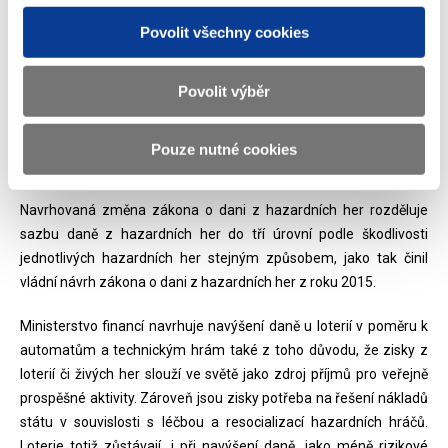
i občané - kromě tabákového průmyslu," říká Eva Králíková,
předsedkyně Společnosti pro léčbu závislosti na tabáku.
Povolit všechny cookies
Součástí balíčku je také
úprava sazeb daně z hazardních her
.
Povolit výběr
Ministerstvo financí navrhuje zvýšení sazby z 23 % na 25 % pro
dílčí daň z kursových sázek, totalizátorových her, tombol a
turnajů malého rozsahu a z 23 % na 30 % pro dílčí daň z loterií,
Pouze nutné cookies
bing a živých her.
Navrhovaná změna zákona o dani z hazardních her rozděluje
sazbu daně z hazardních her do tří úrovní podle škodlivosti
jednotlivých hazardních her stejným způsobem, jako tak činil
vládní návrh zákona o dani z hazardních her z roku 2015.
Ministerstvo financí navrhuje navýšení daně u loterií v poměru k
automatům a technickým hrám také z toho důvodu, že zisky z
loterií či živých her slouží ve světě jako zdroj příjmů pro veřejně
prospěšné aktivity. Zároveň jsou zisky potřeba na řešení nákladů
státu v souvislosti s léčbou a resocializací hazardních hráčů.
Loterie totiž zůstávají, i při navýšení daně, jako méně rizikové