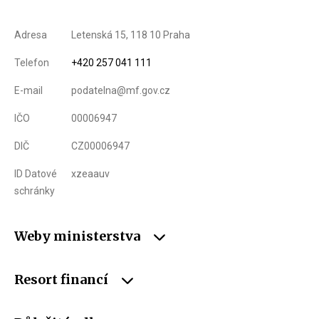
Adresa
Letenská 15, 118 10 Praha
Telefon
+420 257 041 111
E-mail
podatelna@mf.gov.cz
IČO
00006947
DIČ
CZ00006947
ID Datové
xzeaauv
schránky
Weby ministerstva
Resort financí