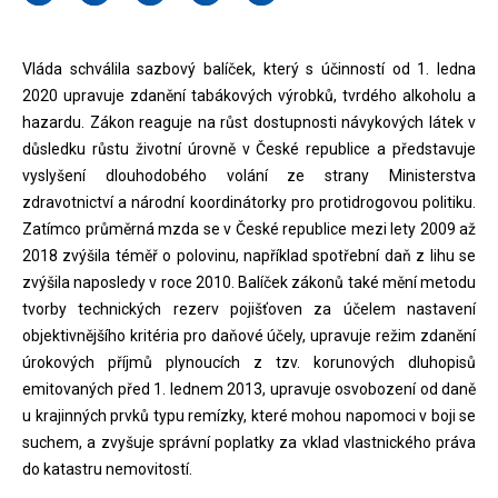
Vláda schválila sazbový balíček, který s účinností od 1. ledna
2020 upravuje zdanění tabákových výrobků, tvrdého alkoholu a
hazardu. Zákon reaguje na růst dostupnosti návykových látek v
důsledku růstu životní úrovně v České republice a představuje
vyslyšení dlouhodobého volání ze strany Ministerstva
zdravotnictví a národní koordinátorky pro protidrogovou politiku.
Zatímco průměrná mzda se v České republice mezi lety 2009 až
2018 zvýšila téměř o polovinu, například spotřební daň z lihu se
zvýšila naposledy v roce 2010. Balíček zákonů také mění metodu
tvorby technických rezerv pojišťoven za účelem nastavení
objektivnějšího kritéria pro daňové účely, upravuje režim zdanění
úrokových příjmů plynoucích z tzv. korunových dluhopisů
emitovaných před 1. lednem 2013, upravuje osvobození od daně
u krajinných prvků typu remízky, které mohou napomoci v boji se
suchem, a zvyšuje správní poplatky za vklad vlastnického práva
do katastru nemovitostí.