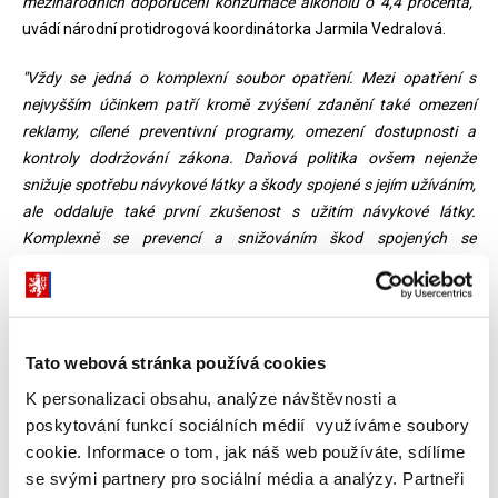
mezinárodních doporučení konzumace alkoholu o 4,4 procenta,"
uvádí národní protidrogová koordinátorka Jarmila Vedralová.
"Vždy se jedná o komplexní soubor opatření. Mezi opatření s
nejvyšším účinkem patří kromě zvýšení zdanění také omezení
reklamy, cílené preventivní programy, omezení dostupnosti a
kontroly dodržování zákona. Daňová politika ovšem nejenže
snižuje spotřebu návykové látky a škody spojené s jejím užíváním,
ale oddaluje také první zkušenost s užitím návykové látky.
Komplexně se prevencí a snižováním škod spojených se
závislostním chováním ve společnosti zabýváme v národní
strategii protidrogové politiky,"
doplňuje Jarmila Vedralová.
V případě lihu
navrhuje Ministerstvo financí zvýšení spotřební
Tato webová stránka používá cookies
daně na 0,5 litru 40% alkoholu z 57 Kč na 64,5 Kč.Výše sazby
spotřební daně z lihu tak stále zůstane nižší než například v
K personalizaci obsahu, analýze návštěvnosti a
Německu (67,14 Kč/0,5 l.) nebo Polsku (68,68 Kč / 0,5 l).
poskytování funkcí sociálních médií využíváme soubory
cookie. Informace o tom, jak náš web používáte, sdílíme
Ministerstvo financí dále navrhuje
zvýšení sazby spotřební daně
se svými partnery pro sociální média a analýzy. Partneři
z cigaret
z 27 % na 30 % u procentní části sazby a z 1,46 na 1,61