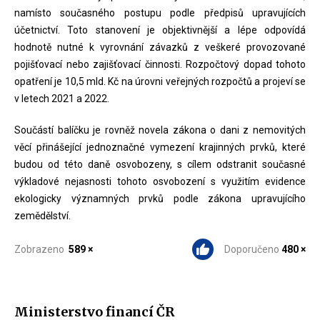
namísto současného postupu podle předpisů upravujících
účetnictví. Toto stanovení je objektivnější a lépe odpovídá
hodnotě nutné k vyrovnání závazků z veškeré provozované
pojišťovací nebo zajišťovací činnosti. Rozpočtový dopad tohoto
opatření je 10,5 mld. Kč na úrovni veřejných rozpočtů a projeví se
v letech 2021 a 2022.
Součástí balíčku je rovněž novela zákona o dani z nemovitých
věcí přinášející jednoznačné vymezení krajinných prvků, které
budou od této daně osvobozeny, s cílem odstranit současné
výkladové nejasnosti tohoto osvobození s využitím evidence
ekologicky významných prvků podle zákona upravujícího
zemědělství.
Zobrazeno
589 ×
Doporučeno
480 ×
Ministerstvo financí ČR