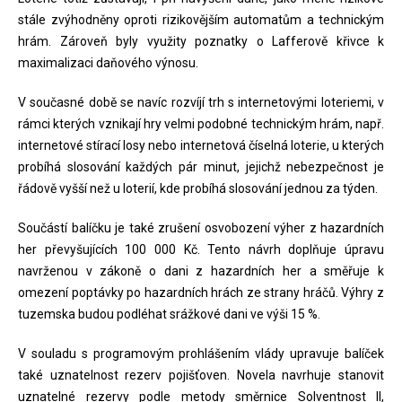
stále zvýhodněny oproti rizikovějším automatům a technickým
hrám. Zároveň byly využity poznatky o Lafferově křivce k
maximalizaci daňového výnosu.
V současné době se navíc rozvíjí trh s internetovými loteriemi, v
rámci kterých vznikají hry velmi podobné technickým hrám, např.
internetové stírací losy nebo internetová číselná loterie, u kterých
probíhá slosování každých pár minut, jejichž nebezpečnost je
řádově vyšší než u loterií, kde probíhá slosování jednou za týden.
Součástí balíčku je také zrušení osvobození výher z hazardních
her převyšujících 100 000 Kč. Tento návrh doplňuje úpravu
navrženou v zákoně o dani z hazardních her a směřuje k
omezení poptávky po hazardních hrách ze strany hráčů. Výhry z
tuzemska budou podléhat srážkové dani ve výši 15 %.
V souladu s programovým prohlášením vlády upravuje balíček
také uznatelnost rezerv pojišťoven. Novela navrhuje stanovit
uznatelné rezervy podle metody směrnice Solventnost II,