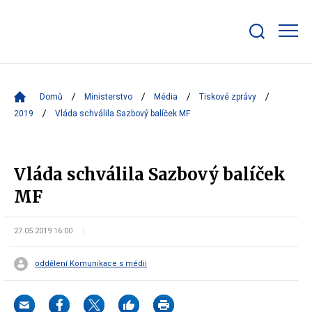
Zobrazit/skrýt
search
bar
Domů
Ministerstvo
Média
Tiskové zprávy
2019
Vláda schválila Sazbový balíček MF
Vláda schválila Sazbový balíček
MF
27.05.2019 16:00
oddělení Komunikace s médii