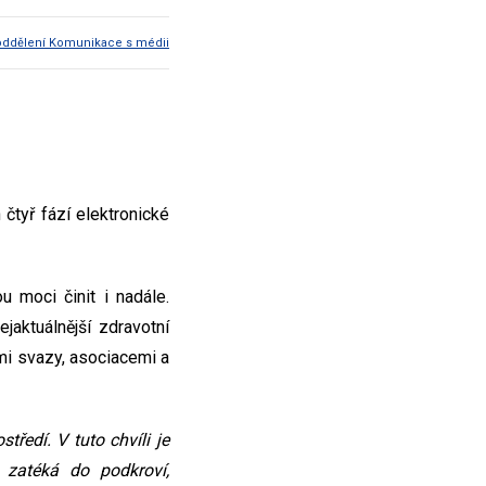
oddělení Komunikace s médii
 čtyř fází elektronické
u moci činit i nadále.
jaktuálnější zdravotní
mi svazy, asociacemi a
ředí. V tuto chvíli je
 zatéká do podkroví,