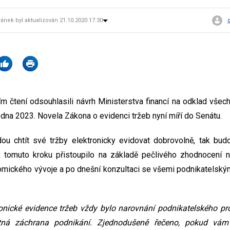
lánek byl aktualizován 21.10.2020 17:30
m čtení odsouhlasili návrh Ministerstva financí na odklad všech
edna 2023. Novela Zákona o evidenci tržeb nyní míří do Senátu.
dou chtít své tržby elektronicky evidovat dobrovolně, tak budo
k tomuto kroku přistoupilo na základě pečlivého zhodnocení ne
omického vývoje a po dnešní konzultaci se všemi podnikatelský
onické evidence tržeb vždy bylo narovnání podnikatelského prost
tná záchrana podnikání. Zjednodušeně řečeno, pokud vám