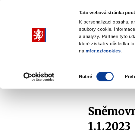
Tato webová stránka použ
K personalizaci obsahu, a
soubory cookie. Informace
Pohybujte
a analýzy. Partneři tyto ú
šipkami
které získali v důsledku t
na
mfcr.cz/cookies
.
nahoru
Ministerstvo
Rozpočtová politika
a
Zobrazit
Z
submenu
s
dolů
Ministerstvo
R
Výběr
p
Nutné
Pref
pro
souhlasu
Domů
Ministerstvo
Média
Tiskové zprávy
výběr
našeptaných
položek
Sněmovn
1.1.2023