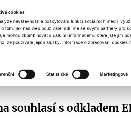
ívá cookies
nalýze návštěvnosti a poskytování funkcí sociálních médií vyu
Vyhledat
 o tom, jak náš web používáte, sdílíme se svými partnery pro so
daje mohou zkombinovat s dalšími informacemi, které jste jim pos
oho, že používáte jejich služby. Informace o zpracování cookies 
Finanční trh
Daně a účetnictví
Z
obrazit
Zobrazit
Zobrazit
ubmenu
submenu
submenu
ozpočtová
Finanční
Daně
olitika
trh
a
erenční
Statistické
Marketingové
účetnictví
2020
Sněmovna souhlasí s odkladem EET na 1.1.2023
a souhlasí s odkladem E