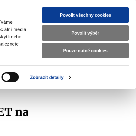
Povolit všechny cookies
žíváme
CZ
EN
ciální média
Základní
Povolit výběr
kytli nebo
informace
naleznete
o
Pouze nutné cookies
ahraničí a EU
Kontrola a regulace
Ministerstvu
Zobrazit
Zobrazit
submenu
submenu
financí
Zahraničí
Kontrola
a
a
v
Zobrazit detaily
EU
regulace
českém
znakovém
jazyce.
ET na