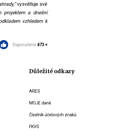
ahrady,“
vysvětluje své
m projektem a dnešní
s odkladem vzhledem k
Doporučeno
473 ×
Důležité odkazy
ARES
MOJE daně
Číselník účelových znaků
FKVS