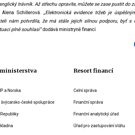
nglický trávník. Až střechu opravíte, můžete se zase pustit do z
 Alena Schillerová.
„Elektronická evidence tržeb je úspěšný
teli nám potvrdila, že má stále jejich silnou podporu, byť 
tuaci plně souhlasí“
dodává ministryně financí.
ministerstva
Resort financí
P a Norska
Celní správa
švýcarsko-české spolupráce
Finanční správa
 Republiky
Finanční analytický úřad
okladna
Úřad pro zastupování státu