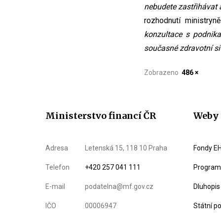
nebudete zastřihávat a
rozhodnutí ministryně
konzultace s podnika
současné zdravotní si
Zobrazeno
486 ×
Ministerstvo financí ČR
Weby 
Adresa
Letenská 15, 118 10 Praha
Fondy EH
Telefon
+420 257 041 111
Program 
E-mail
podatelna@mf.gov.cz
Dluhopis
IČO
00006947
Státní p