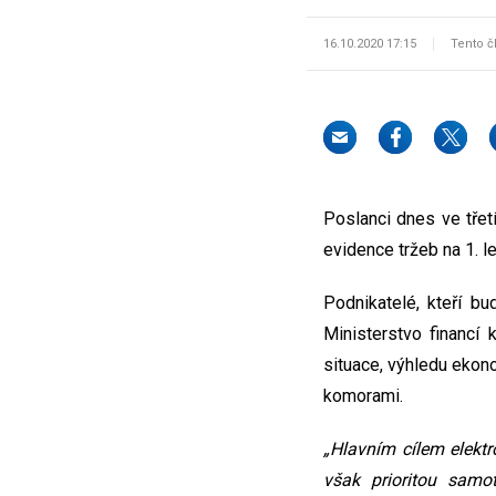
16.10.2020 17:15
Tento č
Poslanci dnes ve třetí
evidence tržeb na 1. l
Podnikatelé, kteří bu
Ministerstvo financí 
situace, výhledu ekon
komorami.
„Hlavním cílem elektr
však prioritou samo