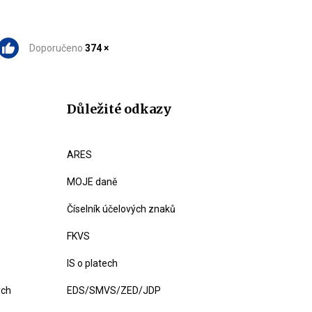
Doporučeno
374 ×
Důležité odkazy
ARES
MOJE daně
Číselník účelových znaků
FKVS
IS o platech
ých
EDS/SMVS/ZED/JDP