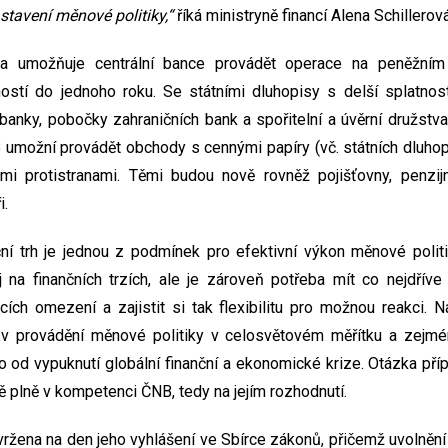
stavení měnové politiky,“
říká ministryně financí Alena Schillerová
ona umožňuje centrální bance provádět operace na peněžním 
ostí do jednoho roku. Se státními dluhopisy s delší splatnos
anky, pobočky zahraničních bank a spořitelní a úvěrní družstv
 umožní provádět obchody s cennými papíry (vč. státních dluhopi
i protistranami. Těmi budou nově rovněž pojišťovny, penzijn
i.
ční trh je jednou z podmínek pro efektivní výkon měnové politik
j na finančních trzích, ale je zároveň potřeba mít co nejdříve
ích omezení a zajistit si tak flexibilitu pro možnou reakci.
 provádění měnové politiky v celosvětovém měřítku a zejmé
o od vypuknutí globální finanční a ekonomické krize. Otázka pří
 plně v kompetenci ČNB, tedy na jejím rozhodnutí.
vržena na den jeho vyhlášení ve Sbírce zákonů, přičemž uvolněn