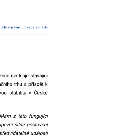
oddělení Komunikace s médii
sně uvolňuje stávající
čního trhu a přispět k
ou stabilitu v České
 Mám z této fungující
upevní silné postavení
ředvídatelné události