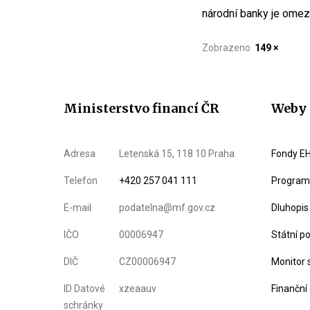
národní banky je ome
Zobrazeno
149 ×
Ministerstvo financí ČR
Weby 
Adresa
Letenská 15, 118 10 Praha
Fondy EH
Telefon
+420 257 041 111
Program 
E-mail
podatelna@mf.gov.cz
Dluhopis
IČO
00006947
Státní p
DIČ
CZ00006947
Monitor 
ID Datové
xzeaauv
Finanční
schránky