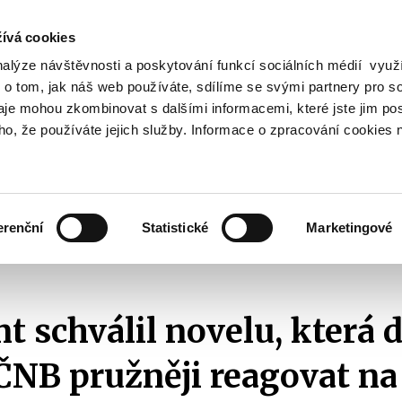
ívá cookies
nalýze návštěvnosti a poskytování funkcí sociálních médií vyu
Vyhledat
 o tom, jak náš web používáte, sdílíme se svými partnery pro so
daje mohou zkombinovat s dalšími informacemi, které jste jim pos
oho, že používáte jejich služby. Informace o zpracování cookies 
Finanční trh
Daně a účetnictví
Z
obrazit
Zobrazit
Zobrazit
ubmenu
submenu
submenu
ozpočtová
Finanční
Daně
olitika
trh
a
erenční
Statistické
Marketingové
účetnictví
2020
Parlament schválil novelu, která dočasně umožní ČNB pružněji reag
t schválil novelu, která 
NB pružněji reagovat na