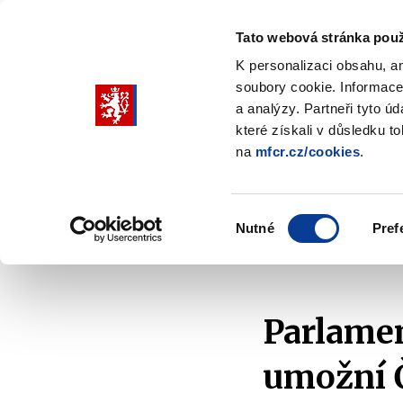
Tato webová stránka použ
K personalizaci obsahu, a
soubory cookie. Informace
Pohybujte
a analýzy. Partneři tyto ú
šipkami
které získali v důsledku t
na
mfcr.cz/cookies
.
nahoru
Ministerstvo
Rozpočtová politika
a
Zobrazit
Z
submenu
s
dolů
Ministerstvo
R
Výběr
p
Nutné
Pref
pro
souhlasu
Domů
Ministerstvo
Média
Tiskové zprávy
výběr
našeptaných
položek
Parlamen
umožní Č