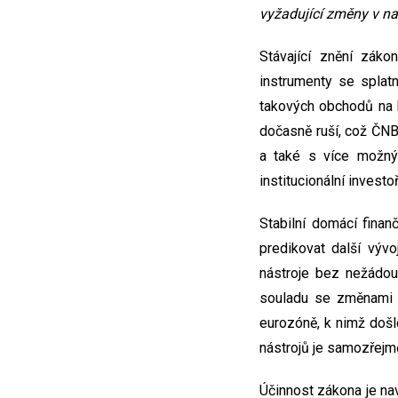
vyžadující změny v na
Stávající znění zák
instrumenty se splatn
takových obchodů na b
dočasně ruší, což ČNB
a také s více možným
institucionální investoř
Stabilní domácí finan
predikovat další vývo
nástroje bez nežádouc
souladu se změnami v
eurozóně, k nimž došl
nástrojů je samozřejmě
Účinnost zákona je na