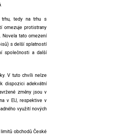
.
trhu, tedy na trhu s
tí omezuje protistrany
a. Novela tato omezení
sů) s delší splatností
í společnosti a další
y. V tuto chvíli nelze
 k dispozici adekvátní
 Navržené změny jsou v
na v EU, respektive v
padného využití nových
í limitů obchodů České