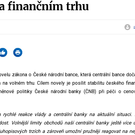
na finančním trhu
ovelu zákona o České národní bance, která centrální bance doča
a volném trhu. Cílem novely je posílit stabilitu českého finan
měnové politiky České národní banky (ČNB) při péči o cenov
 rychlé reakce vlády a centrální banky na aktuální situaci.
ost. Volnější limity obchodů naší centrální banky ještě více 
luhopisových trzích a zároveň umožní pružněji reagovat na nep