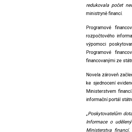
redukovala počet neo
ministryně financí.
Programové financová
rozpočtového informa
výpomoci poskytovan
Programové financov
financovanými ze stát
Novela zároveň začle
ke sjednocení eviden
Ministerstvem financí
informační portál stát
„Poskytovatelům dota
Informace o udělený
Ministerstva financ