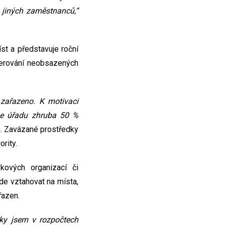
 jiných zaměstnanců,“
st a představuje roční
nerování neobsazených
 zařazeno. K motivaci
ne úřadu zhruba 50 %
á. Zavázané prostředky
rity.
ových organizací či
de vztahovat na místa,
řazen.
oky jsem v rozpočtech