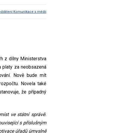
oddělení Komunikace s médii
 z dílny Ministerstva
a platy za neobsazená
ování. Nově bude mít
rozpočtu. Novela také
tanovuje, že případný
íst ve státní správě.
uvisející s příslušným
otivace úřadů úmyslně