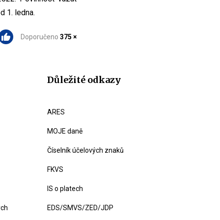
 1. ledna.
Doporučeno
375 ×
Důležité odkazy
ARES
MOJE daně
Číselník účelových znaků
FKVS
IS o platech
ých
EDS/SMVS/ZED/JDP