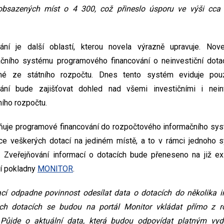
bsazených míst o 4 300, což přineslo úsporu ve výši cca 3
ní je další oblastí, kterou novela výrazně upravuje. Nove
čního systému programového financování o neinvestiční dotac
é ze státního rozpočtu. Dnes tento systém eviduje pouz
ání bude zajišťovat dohled nad všemi investičními i neinv
ního rozpočtu.
ňuje programové financování do rozpočtového informačního sys
ce veškerých dotací na jediném místě, a to v rámci jednoho
. Zveřejňování informací o dotacích bude přeneseno na již exi
ní pokladny
MONITOR
.
cí odpadne povinnost odesílat data o dotacích do několika 
ch dotacích se budou na portál Monitor vkládat přímo z 
í. Půjde o aktuální data, která budou odpovídat platným v