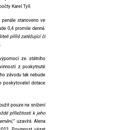
očty Karel Tyll.
e penále stanoveno ve
de 0,4 promile denně.
li příliš zatěžující či
.
 výpomocí ze státního
vinností z poskytnuté
ního závodu tak nebude
e poskytovatel dotace
oužit pouze na snížení
dé příležitosti k jeho
emění,“
uzavírá Alena
2022. Povinnost vázat