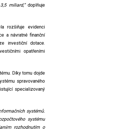
,5 miliard,“
doplňuje
la rozšiřuje evidenci
e a návratné finanční
e investiční dotace.
estičními opatřeními
tému. Díky tomu dojde
 systému spravovaného
stující specializovaný
informačních systémů.
rozpočtového systému
ydaným rozhodnutím o