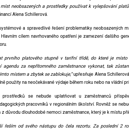
t míst neobsazených a prostředky používat k vylepšování platů
inancí Alena Schillerová.
 systémové a spravedlivé řešení problematiky neobsazených mí
. Hlavním cílem navrhovaného opatření je zamezení dalšího ge
oru.
t prvního platového stupně v tarifní třídě, do které je místo
usí agendu za nepřítomného zaměstnance vykonat, tak zůsta
ímto místem a zbytek se zablokuje,“
upřesňuje Alena Schillerov
ně použity na neočekávané výdaje během roku nebo na vládní prio
 prostředků se nebude uplatňovat u zaměstnanců příspěvk
agogických pracovníků v regionálním školství. Rovněž se nebu
 z důvodu dlouhodobé nemoci zaměstnance, který je k místu při
í řeším od svého nástupu do čela rezortu. Za poslední 2 r