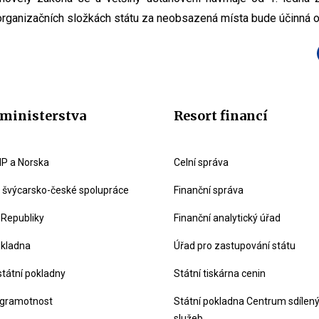
 organizačních složkách státu za neobsazená místa bude účinná od
ministerstva
Resort financí
P a Norska
Celní správa
švýcarsko-české spolupráce
Finanční správa
 Republiky
Finanční analytický úřad
okladna
Úřad pro zastupování státu
státní pokladny
Státní tiskárna cenin
 gramotnost
Státní pokladna Centrum sdílen
služeb