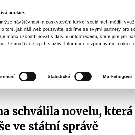
ívá cookies
nalýze návštěvnosti a poskytování funkcí sociálních médií vyu
Vyhledat
 o tom, jak náš web používáte, sdílíme se svými partnery pro so
daje mohou zkombinovat s dalšími informacemi, které jste jim pos
oho, že používáte jejich služby. Informace o zpracování cookies 
Finanční trh
Daně a účetnictví
Z
obrazit
Zobrazit
Zobrazit
ubmenu
submenu
submenu
ozpočtová
Finanční
Daně
olitika
trh
a
erenční
Statistické
Marketingové
účetnictví
2020
Sněmovna schválila novelu, která omezí černé duše ve státní sprá
 schválila novelu, která
še ve státní správě