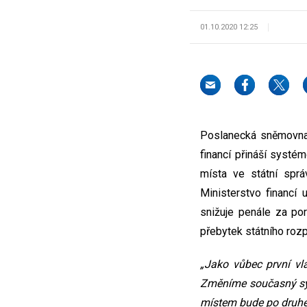
01.10.2020 12:25
Poslanecká sněmovna 
financí přináší syst
místa ve státní spr
Ministerstvo financí
snižuje penále za po
přebytek státního rozp
„Jako vůbec první vl
Změníme současný syst
místem bude po druhé