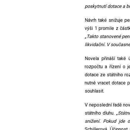
poskytnutí dotace a b
Návrh také snižuje p
výši 1 promile z čás
„Takto stanovené penál
likvidační. V současné
Novela přináší také 
rozpočtu a řízení o 
dotace ze státního ro
nutné vracet dotace 
souhlasit.
V neposlední řadě nov
státního dluhu.
„Státn
snížení. Pokud jde 
Schillerová. Účinnos