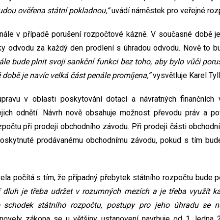
udou ověřena státní pokladnou,“
uvádí náměstek pro veřejné rozp
enále v případě porušení rozpočtové kázně. V současné době j
tky odvodu za každý den prodlení s úhradou odvodu. Nově to bu
e bude plnit svoji sankční funkci bez toho, aby bylo vůči porušite
 době je navíc velká část penále promíjena,“
vysvětluje Karel Tyll
úpravu v oblasti poskytování dotací a návratných finančních
jejich odnětí. Návrh nově obsahuje možnost převodu práv a po
zpočtu při prodeji obchodního závodu. Při prodeji části obchod
poskytnuté prodávanému obchodnímu závodu, pokud s tím bud
ela počítá s tím, že případný přebytek státního rozpočtu bude p
í dluh je třeba udržet v rozumných mezích a je třeba využít kaž
o schodek státního rozpočtu, postupy pro jeho úhradu se n
t novely zákona se u většiny ustanovení navrhuje od 1. ledna 