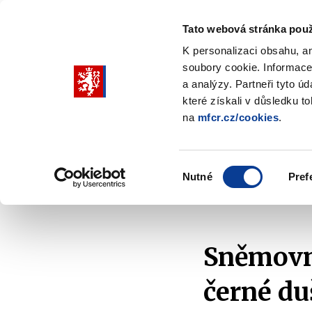
Tato webová stránka použ
K personalizaci obsahu, a
soubory cookie. Informace
Pohybujte
a analýzy. Partneři tyto ú
šipkami
které získali v důsledku t
na
mfcr.cz/cookies
.
nahoru
Ministerstvo
Rozpočtová politika
a
Zobrazit
Z
submenu
s
dolů
Ministerstvo
R
Výběr
p
Nutné
Pref
pro
souhlasu
Domů
Ministerstvo
Média
Tiskové zprávy
výběr
našeptaných
položek
Sněmovna
černé du