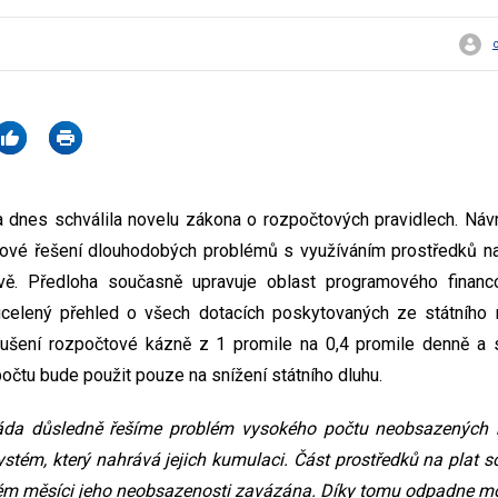
dnes schválila novelu zákona o rozpočtových pravidlech. Návrh
émové řešení dlouhodobých problémů s využíváním prostředků n
ávě. Předloha současně upravuje oblast programového financ
 ucelený přehled o všech dotacích poskytovaných ze státního 
rušení rozpočtové kázně z 1 promile na 0,4 promile denně a s
očtu bude použit pouze na snížení státního dluhu.
áda důsledně řešíme problém vysokého počtu neobsazených m
ém, který nahrává jejich kumulaci. Část prostředků na plat so
m měsíci jeho neobsazenosti zavázána. Díky tomu odpadne m