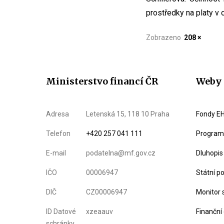
prostředky na platy v
Zobrazeno
208 ×
Ministerstvo financí ČR
Weby 
Adresa
Letenská 15, 118 10 Praha
Fondy EH
Telefon
+420 257 041 111
Program 
E-mail
podatelna@mf.gov.cz
Dluhopis
IČO
00006947
Státní p
DIČ
CZ00006947
Monitor 
ID Datové
xzeaauv
Finanční
schránky