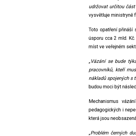
udržovat určitou čás
vysvětluje ministryně f
Toto opatření přináší
úsporu cca 2 mld. Kč
míst ve veřejném sekt
„Vázání se bude týka
pracovníků, kteří m
nákladů spojených s t
budou moci být násled
Mechanismus vázání
pedagogických i neped
která jsou neobsazená
„Problém černých duš