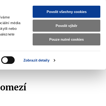
Povolit všechny cookies
žíváme
CZ
EN
ciální média
Základní
Povolit výběr
kytli nebo
informace
naleznete
o
Pouze nutné cookies
ahraničí a EU
Kontrola a regulace
Ministerstvu
Zobrazit
Zobrazit
submenu
submenu
financí
Zahraničí
Kontrola
a
a
v
Zobrazit detaily
EU
regulace
vě
českém
znakovém
jazyce.
 omezí