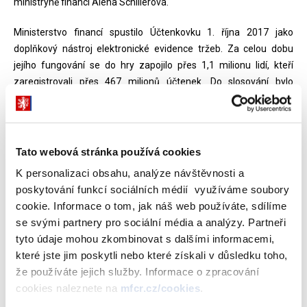
ministryně financí Alena Schillerová.
Ministerstvo financí spustilo Účtenkovku 1. října 2017 jako
doplňkový nástroj elektronické evidence tržeb. Za celou dobu
jejího fungování se do hry zapojilo přes 1,1 milionu lidí, kteří
zaregistrovali přes 467 milionů účtenek. Do slosování bylo
následně zařazeno celkem více než 408 milionů účtenek. Z
hlediska počtu hráčů i registrovaných účtenek se tak jedná o
úspěšný projekt, a to i v mezinárodním porovnání.
Tato webová stránka používá cookies
„Pravidelně se do hry zapojuje 300-400 tisíc lidí, což pohodlně
K personalizaci obsahu, analýze návštěvnosti a
garantuje naplnění cílů tohoto projektu – tedy, aby významné
poskytování funkcí sociálních médií využíváme soubory
části spotřebitelů nebylo lhostejné, zda účtenku dostane či nikoliv.
cookie. Informace o tom, jak náš web používáte, sdílíme
Motivovaný zákazník si o účtenku, v případě že ji nedostane,
se svými partnery pro sociální média a analýzy. Partneři
řekne. A to má pozitivní dopad na dodržování zákonné povinnosti
tyto údaje mohou zkombinovat s dalšími informacemi,
evidovat tržby. Se zavedením Účtenkovky se proto počítalo už od
které jste jim poskytli nebo které získali v důsledku toho,
počátku příprav zákona o evidenci tržeb,“
dodává Alena
že používáte jejich služby. Informace o zpracování
Schillerová.
cookies naleznete na
mfcr.cz/cookies
.
Průměrně se každý měsíc slosování zúčastnilo přes 366 tisíc lidí s