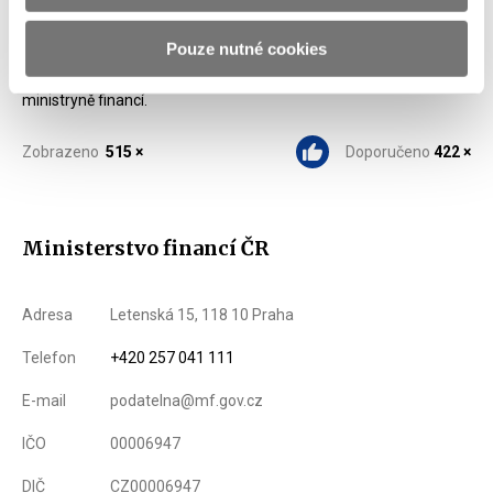
Během prvních tří let fungování EET získaly veřejné rozpočty na
daních a pojistných přes 33 mld. Kč navíc a Účtenkovka má na
Pouze nutné cookies
tomto zlepšeném inkasu neoddiskutovatelný podíl,“
uzavírá
ministryně financí.
Zobrazeno
515 ×
Doporučeno
422 ×
Ministerstvo financí ČR
Adresa
Letenská 15, 118 10 Praha
Telefon
+420 257 041 111
E-mail
podatelna@mf.gov.cz
IČO
00006947
DIČ
CZ00006947