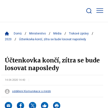
Zobrazit/skrýt
search
bar
Domů
Ministerstvo
Média
Tiskové zprávy
2020
Účtenkovka končí, zítra se bude losovat naposledy
Účtenkovka končí, zítra se bude
losovat naposledy
14.04.2020 14:40
oddělení Komunikace s médii