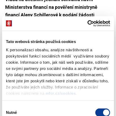
Ministerstva financí na pověření ministryně
financí Aleny Schillerové k podání žádosti
Evropské unii o zvýšení limitu obratu pro
osvobození od DPH. V případě schválení této
žádosti bude možné navýšit limit pro plátcovství
Tato webová stránka používá cookies
DPH ze současného 1 mil. Kč na 2 mil. Kč.
K personalizaci obsahu, analýze návštěvnosti a
poskytování funkcí sociálních médií využíváme soubory
cookie. Informace o tom, jak náš web používáte, sdílíme
„Díky aktuálnímu pokroku ve vyjednávání na úrovni Evropské
se svými partnery pro sociální média a analýzy. Partneři
komise můžeme zažádat o zvýšení limitu pro plátce DPH z
tyto údaje mohou zkombinovat s dalšími informacemi,
jednoho milionu na dva miliony. Záměrem našeho návrhu je
které jste jim poskytli nebo které získali v důsledku toho,
snížení administrativy a zjednodušení podnikání. Díky tomuto
že používáte jejich služby. Informace o zpracování
opatření bude možné i zvýšit počet živnostníků, kteří budou moci
cookies naleznete na
mfcr.cz/cookies
.
využít paušální daně,“
uvedla ministryně financí Alena Schillerová.
V současné době je limit pro povinné plátcovství DPH, tedy
Výběr
Nutné
ročního obratu ve výši 1 000 000 Kč. Tato částka vychází z
souhlasu