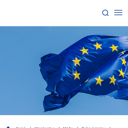
Zobrazit/skrýt
search
bar