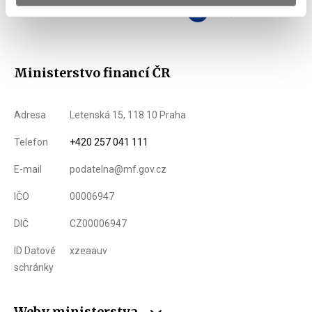
Zobrazeno
568 ×
Doporučeno
449 ×
Ministerstvo financí ČR
Adresa
Letenská 15, 118 10 Praha
Telefon
+420 257 041 111
E-mail
podatelna@mf.gov.cz
IČO
00006947
DIČ
CZ00006947
ID Datové
xzeaauv
schránky
Weby ministerstva