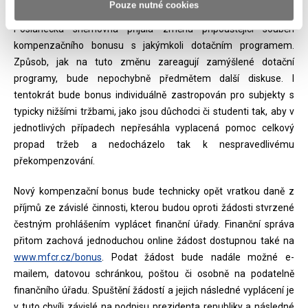
Pouze nutné cookies
Poslanecká sněmovna přijala změnu připouštějící souběh
kompenzačního bonusu s jakýmkoli dotačním programem.
Způsob, jak na tuto změnu zareagují zamýšlené dotační
programy, bude nepochybně předmětem další diskuse. I
tentokrát bude bonus individuálně zastropován pro subjekty s
typicky nižšími tržbami, jako jsou důchodci či studenti tak, aby v
jednotlivých případech nepřesáhla vyplacená pomoc celkový
propad tržeb a nedocházelo tak k nespravedlivému
překompenzování.
Nový kompenzační bonus bude technicky opět vratkou daně z
příjmů ze závislé činnosti, kterou budou oproti žádosti stvrzené
čestným prohlášením vyplácet finanční úřady. Finanční správa
přitom zachová jednoduchou online žádost dostupnou také na
www.mfcr.cz/bonus
. Podat žádost bude nadále možné e-
mailem, datovou schránkou, poštou či osobně na podatelně
finančního úřadu. Spuštění žádostí a jejich následné vyplácení je
v tuto chvíli závislé na podpisu prezidenta republiky a následné