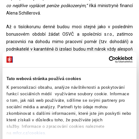
co nejdříve vyplácet peníze poškozeným,“
říká ministryně financí
Alena Schillerová.
Až o tisícikorunu denně budou moci stejně jako v posledním
bonusovém období žádat OSVČ a společníci s.r.o., zatímco
pracovníci na dohodu mimo pracovní poměr (tzv. dohodáři) a
podnikatelé v karanténě či izolaci budou mít nárok vždy alespoň
na 500 Kč denně. Žádat bude možné nejprve o první bonusové
období, které je zákonem stanoveno od 22. listopadu do 31.
prosince 2021 (tj. 40 dní). Zákon dále stanovuje druhé bonusové
období od 1. do 31. ledna 2022 (tj. 31 dní). Další bonusová období
Tato webová stránka používá cookies
může v návaznosti na vývoj pandemické situace vyhlásit svým
K personalizaci obsahu, analýze návštěvnosti a poskytování
nařízením vláda, a to vždy na jeden kalendářní měsíc nejpozději
funkcí sociálních médií využíváme soubory cookie. Informace
o tom, jak náš web používáte, sdílíme se svými partnery pro
do konce roku 2022.
sociální média a analýzy. Partneři tyto údaje mohou
zkombinovat s dalšími informacemi, které jste jim poskytli nebo
„Změnou oproti původnímu kompenzačnímu bonusu je snížení
které získali v důsledku toho, že používáte jejich
požadovaného propadu tržeb z 50 na 30 procent, a to majoritně v
služby. Informace o zpracování cookies naleznete
důsledku negativního vlivu aktuálních vládních restrikcí, což
na
mfcr.cz/cookies
.
zhruba odpovídá očekávanému úbytku neočkované klientely,“