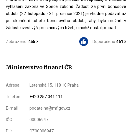
vyhlášení zákona ve Sbírce zákonů. Žádosti za první bonusové
období (22. listopadu - 31. prosince 2021) je vhodné podávat až
po skončení tohoto bonusového období, aby bylo možné v
žádosti uvést výši prosincových tržeb, u nichž nastal propad.
Zobrazeno
455 ×
Doporučeno
461 ×
Ministerstvo financí ČR
Adresa
Letenská 15, 118 10 Praha
Telefon
+420 257 041 111
E-mail
podatelna@mf.gov.cz
IČO
00006947
DIČ
CZ00006947