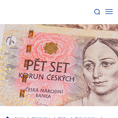
Zobrazit/skrýt
search
bar