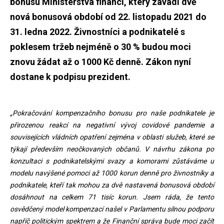
bonusu Ministerstva financí, který zavádí dvě
nová bonusová období od 22. listopadu 2021 do
31. ledna 2022. Živnostníci a podnikatelé s
poklesem tržeb nejméně o 30 % budou moci
znovu žádat až o 1000 Kč denně. Zákon nyní
dostane k podpisu prezident.
„Pokračování kompenzačního bonusu pro naše podnikatele je
přirozenou reakcí na negativní vývoj covidové pandemie a
souvisejících vládních opatření zejména v oblasti služeb, které se
týkají především neočkovaných občanů. V návrhu zákona po
konzultaci s podnikatelskými svazy a komorami zůstáváme u
modelu navýšené pomoci až 1000 korun denně pro živnostníky a
podnikatele, kteří tak mohou za dvě nastavená bonusová období
dosáhnout na celkem 71 tisíc korun. Jsem ráda, že tento
osvědčený model kompenzací našel v Parlamentu silnou podporu
napříč politickým spektrem a že Finanční správa bude moci začít