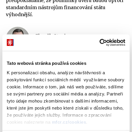
předpokládáme, že podmínky úvěru budou oproti
standardním nástrojům financování státu
výhodnější.
Zbyněk Stanjura
ministr financí
Tato webová stránka používá cookies
Po přijetí memoranda se předpokládá podpis úvěrové smlouvy
K personalizaci obsahu, analýze návštěvnosti a
mezi ČR (MF) a EIB, a dále smlouvy o zápůjčce mezi MF a SFDI.
poskytování funkcí sociálních médií využíváme soubory
Úvěr by měl být poskytnut České republice zastoupené
cookie. Informace o tom, jak náš web používáte, sdílíme
Ministerstvem financí a formou zápůjčky dále transferován na
se svými partnery pro sociální média a analýzy. Partneři
Státní fond dopravní infrastruktury (SFDI).
tyto údaje mohou zkombinovat s dalšími informacemi,
které jste jim poskytli nebo které získali v důsledku toho,
„Dnes jsme udělali další důležitý krok k tomu, abychom v příštích
že používáte jejich služby. Informace o zpracování
pěti letech mohli čerpat výhodné úvěry od Evropské investiční
cookies naleznete na
mfcr.cz/cookies
.
banky, prvních téměř 25 miliard korun už v příštím roce. Peníze by
měly směřovat na investice do digitalizace a automatizace