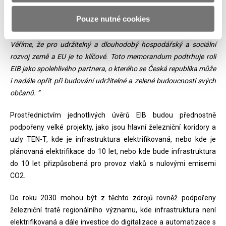
naši dosavadní podporu modernizace železniční sítě v ČR a
Pouze nutné cookies
přispět k bezpečnějším, ekologičtějším a spolehlivějším dopravním
alternativám, ze kterých mohou čeští občané a také podniky těžit.
Věříme, že pro udržitelný a dlouhodobý hospodářský a sociální
rozvoj země a EU je to klíčové. Toto memorandum podtrhuje roli
EIB jako spolehlivého partnera, o kterého se Česká republika může
i nadále opřít při budování udržitelné a zelené budoucnosti svých
občanů. ”
Prostřednictvím jednotlivých úvěrů EIB budou přednostně
podpořeny velké projekty, jako jsou hlavní železniční koridory a
uzly TEN-T, kde je infrastruktura elektrifikovaná, nebo kde je
plánovaná elektrifikace do 10 let, nebo kde bude infrastruktura
do 10 let přizpůsobená pro provoz vlaků s nulovými emisemi
CO2.
Do roku 2030 mohou být z těchto zdrojů rovněž podpořeny
železniční tratě regionálního významu, kde infrastruktura není
elektrifikovaná a dále investice do digitalizace a automatizace s