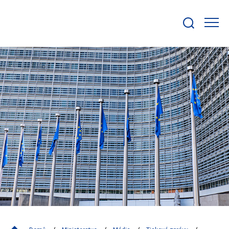
Zobrazit/skrýt
search
bar