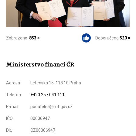
Zobrazeno
853 ×
Doporučeno
520 ×
Ministerstvo financí ČR
Adresa
Letenská 15, 118 10 Praha
Telefon
+420 257 041 111
E-mail
podatelna@mf.gov.cz
IČO
00006947
DIČ
CZ00006947