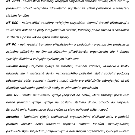
NT VRÚÚ
- neinvestiční transfery veřejným rozpočtům ústřední úrovně, které zahrnují
především odvod veřejného zdravotního pojištění za státní pojištěnce a transfery
státním fondům
NT ÚSC
- neinvestiční transfery veřejným rozpočtům územní úrovně představují z
velké části dotace na platy v regionálním školství, transfery podle zákona o sociálních
službách a příspěvěk na výkon státní správy.
NT PO
- neinvestiční transfery příspěvkovým a podobným organizacím představují
zejména příspěvky na činnost zřízeným příspěvkovým organizacím, ale i dotace
vysokým školám a veřejným výzkumným institucím
Sociální dávky
- zejména výdaje na starobní, invalidní, vdovské, vdovecké a sirotčí
důchody, ale i vyplacené dávky nemocenského pojištění, státní sociální podpory,
pěstounské péče, pomoci v hmotné nouzi, dávky pro příslušníky ozbrojených sil při
skončení služebního poměru či osoby se zdravotním postižením
Jiné NV
- ostatní neinvestiční výdaje (dopočet do celku), které zahrnují především
běžné provozní výdaje, výdaje na obsluhu státního dluhu, odvody do rozpočtu
Evropské unie, kompenzace dopravcům za slevy nařízené státem apod.
Investice
- kapitálové výdaje realizované organizačními složkami státu v podobě
přímých investic nebo transferů zejména státním fondům, municipalitám,
podnikatelským subjektům, příspěvkovým a neziskovým organizacím, vysokým školám