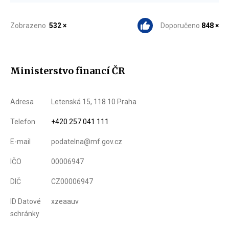
Zobrazeno
532 ×
Doporučeno
848 ×
Ministerstvo financí ČR
Adresa
Letenská 15, 118 10 Praha
Telefon
+420 257 041 111
E-mail
podatelna@mf.gov.cz
IČO
00006947
DIČ
CZ00006947
ID Datové
xzeaauv
schránky