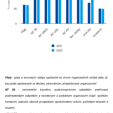
25
0
Platy
Soc. dávky
NT SS
NT VRÚÚ
NT ÚSC
NT PO
Jiné NV
Investice
2021
2022
End of interactive chart.
Platy
- platy a související výdaje vyplácené na úrovni organizačních složek státu (tj.
bez platů vyplácených ve školství, zdravotnictví, příspěvkových organizacích)
NT SS
- neinvestiční transfery soukromoprávním subjektům směřované
podnikatelským subjektům a neziskovým a podobným organizacím (např. spolkům,
fundacím, ústavům, obecně prospěšným společnostem, církvím, politickým stranám a
hnutím)