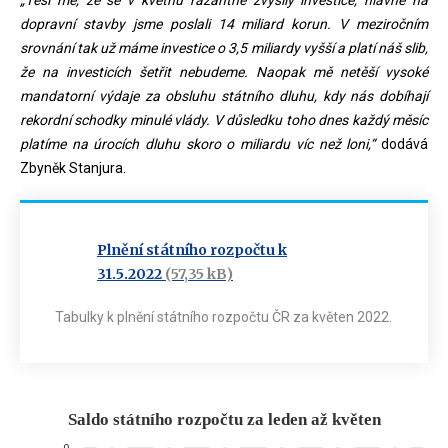
dopravní stavby jsme poslali 14 miliard korun. V meziročním
srovnání tak už máme investice o 3,5 miliardy vyšší a platí náš slib,
že na investicích šetřit nebudeme. Naopak mě netěší vysoké
mandatorní výdaje za obsluhu státního dluhu, kdy nás dobíhají
rekordní schodky minulé vlády. V důsledku toho dnes každý měsíc
platíme na úrocích dluhu skoro o miliardu víc než loni,“
dodává
Zbyněk Stanjura.
Plnění státního rozpočtu k
31.5.2022
(57,35 kB)
Tabulky k plnění státního rozpočtu ČR za květen 2022.
Saldo státního rozpočtu za leden a
Saldo státního rozpočtu za leden až květen