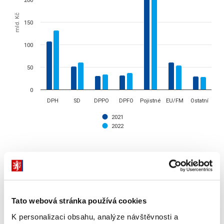
200
mld. Kč
150
100
50
0
DPH
SD
DPPO
DPFO
Pojistné
EU/FM
Ostatní
2021
2022
End of interactive chart.
procento plnění
procento plnění
50
Bar chart with 2 data series.
The chart has 1 X axis displaying categories.
Tato webová stránka používá cookies
40
The chart has 1 Y axis displaying % rozpočtu po změnách. Data rang
K personalizaci obsahu, analýze návštěvnosti a