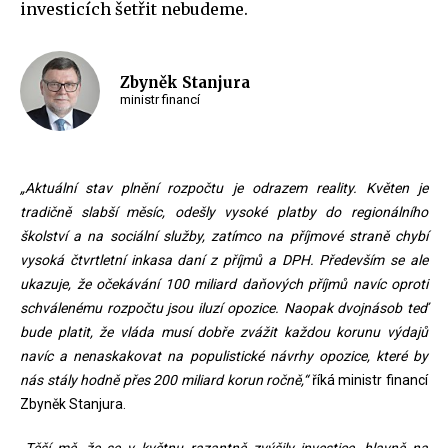
investicích šetřit nebudeme.
Zbyněk Stanjura
ministr financí
„Aktuální stav plnění rozpočtu je odrazem reality. Květen je
tradičně slabší měsíc, odešly vysoké platby do regionálního
školství a na sociální služby, zatímco na příjmové straně chybí
vysoká čtvrtletní inkasa daní z příjmů a DPH. Především se ale
ukazuje, že očekávání 100 miliard daňových příjmů navíc oproti
schválenému rozpočtu jsou iluzí opozice. Naopak dvojnásob teď
bude platit, že vláda musí dobře zvážit každou korunu výdajů
navíc a nenaskakovat na populistické návrhy opozice, které by
nás stály hodně přes 200 miliard korun ročně,“
říká ministr financí
Zbyněk Stanjura.
„Těší mě, že se v květnu razantně zvýšily investice, hlavně na