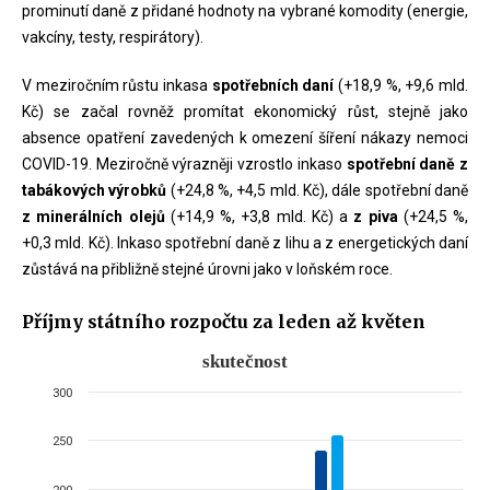
prominutí daně z přidané hodnoty na vybrané komodity (energie,
vakcíny, testy, respirátory).
V meziročním růstu inkasa
spotřebních daní
(+18,9 %, +9,6 mld.
Kč) se začal rovněž promítat ekonomický růst, stejně jako
absence opatření zavedených k omezení šíření nákazy nemoci
COVID-19. Meziročně výrazněji vzrostlo inkaso
spotřební daně z
tabákových výrobků
(+24,8 %, +4,5 mld. Kč), dále spotřební daně
z minerálních olejů
(+14,9 %, +3,8 mld. Kč) a
z piva
(+24,5 %,
+0,3 mld. Kč). Inkaso spotřební daně z lihu a z energetických daní
zůstává na přibližně stejné úrovni jako v loňském roce.
Příjmy státního rozpočtu za leden až květen
skutečnost
skutečnost
300
Bar chart with 2 data series.
The chart has 1 X axis displaying categories.
250
The chart has 1 Y axis displaying mld. Kč. Data ranges from 28.46 to