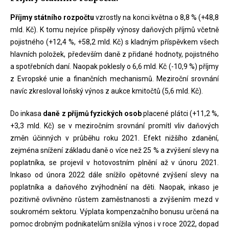
Příjmy státního rozpočtu
vzrostly na konci května o 8,8 % (+48,8
mld. Kč). K tomu nejvíce přispěly výnosy daňových příjmů včetně
pojistného (+12,4 %, +58,2 mld. Kč) s kladným příspěvkem všech
hlavních položek, především daně z přidané hodnoty, pojistného
a spotřebních daní. Naopak poklesly o 6,6 mld. Kč (-10,9 %) příjmy
z Evropské unie a finančních mechanismů. Meziroční srovnání
navíc zkresloval loňský výnos z aukce kmitočtů (5,6 mld. Kč).
Do inkasa
daně z příjmů fyzických osob
placené plátci (+11,2 %,
+3,3 mld. Kč) se v meziročním srovnání promítl vliv daňových
změn účinných v průběhu roku 2021. Efekt nižšího zdanění,
zejména snížení základu daně o více než 25 % a zvýšení slevy na
poplatníka, se projevil v hotovostním plnění až v únoru 2021.
Inkaso od února 2022 dále snížilo opětovné zvýšení slevy na
poplatníka a daňového zvýhodnění na děti. Naopak, inkaso je
pozitivně ovlivněno růstem zaměstnanosti a zvýšením mezd v
soukromém sektoru. Výplata kompenzačního bonusu určená na
pomoc drobným podnikatelům snížila výnos i v roce 2022, dopad