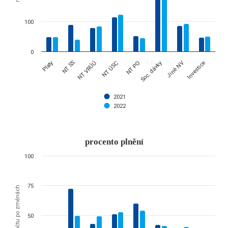
100
0
Platy
Soc. dávky
NT SS
NT VRÚÚ
NT ÚSC
NT PO
Jiné NV
Investice
2021
2022
End of interactive chart.
procento plnění
procento plnění
100
Bar chart with 2 data series.
The chart has 1 X axis displaying categories.
75
The chart has 1 Y axis displaying % rozpočtu po změnách. Data rang
% rozpočtu po změnách
50