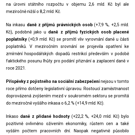
na úrovni státního rozpočtu v objemu 2,6 mld. Kč byl ale
meziročně nižší o 8,2 mld. Kč.
Na inkasu
daně z příjmů právnických osob
(+7,9 %, +2,5 mld.
Kč), podobně jako u
daně z příjmů fyzických osob placené
poplatníky
(+0,9 mld. Kč) se promítl vliv vyrovnání daně u části
poplatníků. V meziročním srovnání se projevila opatření ke
zmírnění hospodářských dopadů restrikcí především v podobě
faktického posunu lhůty pro podání přiznání a zaplacení daně v
roce 2021.
Příspěvky z pojistného na sociální zabezpečení
nejsou v tomto
roce přímo dotčeny legislativní úpravou. Rostoucí zaměstnanost
doprovázená zvýšením mezd v soukromém sektoru se promítá
do meziročně vyššího inkasa o 6,2 % (+14,9 mld. Kč).
Inkaso
daně z přidané hodnoty
(+22,2 %, +24,0 mld. Kč) bylo
pozitivně ovlivněno oživením ekonomiky, růstem cen a také
vyšším počtem pracovních dní. Naopak negativně působilo