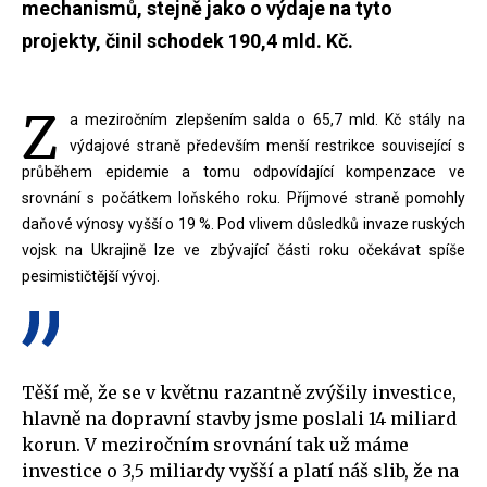
mechanismů, stejně jako o výdaje na tyto
projekty, činil schodek 190,4 mld. Kč.
Z
a meziročním zlepšením salda o 65,7 mld. Kč stály na
výdajové straně především menší restrikce související s
průběhem epidemie a tomu odpovídající kompenzace ve
srovnání s počátkem loňského roku. Příjmové straně pomohly
daňové výnosy vyšší o 19 %. Pod vlivem důsledků invaze ruských
vojsk na Ukrajině lze ve zbývající části roku očekávat spíše
pesimističtější vývoj.
Těší mě, že se v květnu razantně zvýšily investice,
hlavně na dopravní stavby jsme poslali 14 miliard
korun. V meziročním srovnání tak už máme
investice o 3,5 miliardy vyšší a platí náš slib, že na