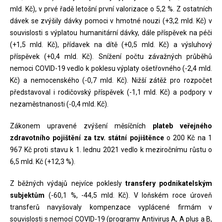
mld. Kč), v prvé řadě letošní první valorizace o 5,2 %. Z ostatních
dávek se zvýšily dávky pomoci v hmotné nouzi (+3,2 mld. Kč) v
souvislosti s výplatou humanitární dávky, dále příspěvek na péči
(+1,5 mld. Kč), přídavek na dítě (+0,5 mld. Kč) a výsluhový
příspěvek (+0,4 mld. Kč). Snížení počtu závažných průběhů
nemoci COVID-19 vedlo k poklesu výplaty ošetřovného (-2,4 mld.
Kč) a nemocenského (-0,7 mld. Kč). Nižší zátěž pro rozpočet
představoval i rodičovský příspěvek (-1,1 mld. Kč) a podpory v
nezaměstnanosti (-0,4 mld. Kč).
Zákonem upravené zvýšení měsíčních
plateb veřejného
zdravotního pojištění za tzv. státní pojištěnce
o 200 Kč na 1
967 Kč proti stavu k 1. lednu 2021 vedlo k meziročnímu růstu o
6,5 mld. Kč (+12,3 %).
Z běžných výdajů nejvíce poklesly
transfery podnikatelským
subjektům
(-60,1 %, -44,5 mld. Kč). V loňském roce úroveň
transferů navyšovaly kompenzace vyplácené firmám v
souvislosti s nemocí COVID-19 (programy Antivirus A, A plus a B,