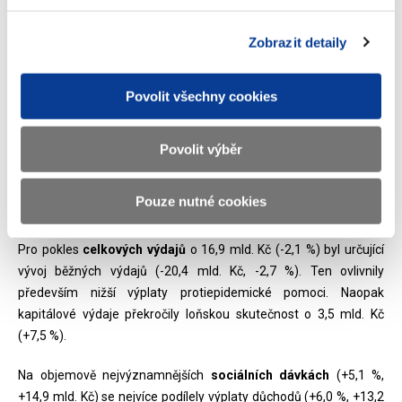
DPFO
- daně z příjmů fyzických osob zahrnující daň ze závislé činnosti, z přiznání a
Zobrazit detaily
vybíranou srážkou
Pojistné
- pojistné na sociální zabezpečení a příspěvek na státní politiku
zaměstnanosti. Nezahrnuje pojistné na veřejné zdravotní pojištění odváděné
Povolit všechny cookies
zdravotním pojišťovnám
EU/FM
- příjmy z Evropské unie a finančních mechanismů, které představují již
Povolit výběr
proplacený podíl EU/FM na financování společných programů s ČR
Ostatní
- dopočet do celku daňových i ostatních příjmů nedaňové povahy.
Pouze nutné cookies
Výdaje státního rozpočtu:
Pro pokles
celkových výdajů
o 16,9 mld. Kč (-2,1 %) byl určující
vývoj běžných výdajů (-20,4 mld. Kč, -2,7 %). Ten ovlivnily
především nižší výplaty protiepidemické pomoci. Naopak
kapitálové výdaje překročily loňskou skutečnost o 3,5 mld. Kč
(+7,5 %).
Na objemově nejvýznamnějších
sociálních dávkách
(+5,1 %,
+14,9 mld. Kč) se nejvíce podílely výplaty důchodů (+6,0 %, +13,2