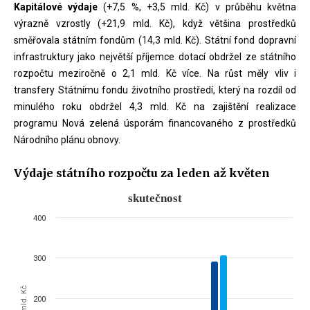
Kapitálové výdaje
(+7,5 %, +3,5 mld. Kč) v průběhu května
výrazně vzrostly (+21,9 mld. Kč), když většina prostředků
směřovala státním fondům (14,3 mld. Kč). Státní fond dopravní
infrastruktury jako největší příjemce dotací obdržel ze státního
rozpočtu meziročně o 2,1 mld. Kč více. Na růst měly vliv i
transfery Státnímu fondu životního prostředí, který na rozdíl od
minulého roku obdržel 4,3 mld. Kč na zajištění realizace
programu Nová zelená úsporám financovaného z prostředků
Národního plánu obnovy.
Výdaje státního rozpočtu za leden až květen
skutečnost
skutečnost
400
Bar chart with 2 data series.
The chart has 1 X axis displaying categories.
300
The chart has 1 Y axis displaying mld. Kč. Data ranges from 39.61 to
mld. Kč
200