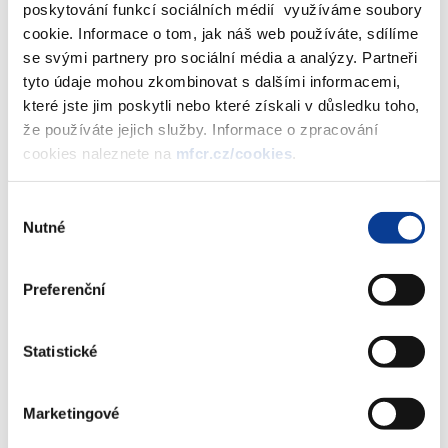
% rozpočtu po změnách
poskytování funkcí sociálních médií využíváme soubory
30
cookie. Informace o tom, jak náš web používáte, sdílíme
se svými partnery pro sociální média a analýzy. Partneři
20
tyto údaje mohou zkombinovat s dalšími informacemi,
které jste jim poskytli nebo které získali v důsledku toho,
10
že používáte jejich služby. Informace o zpracování
cookies naleznete na
mfcr.cz/cookies
.
0
DPH
SD
DPPO
DPFO
Pojistné
EU/FM
Ostatní
Výběr
Nutné
2021
souhlasu
2022
End of interactive chart.
Preferenční
Statistické
DPH
- daň z přidané hodnoty
SD
- spotřební daně z minerálních olejů, tabákových výrobků včetně surového tabáku
a zahřívaných tabákových výrobků, piva, vína a meziproduktů, lihu a také včetně tzv.
Marketingové
energetických daní a odvodu z elektřiny
DPPO
- daně z příjmů právnických osob z přiznání a vybíraná srážkou