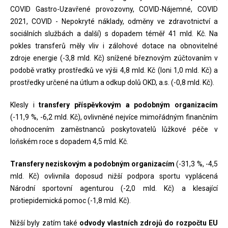
COVID Gastro-Uzavřené provozovny, COVID-Nájemné, COVID
2021, COVID - Nepokryté náklady, odměny ve zdravotnictví a
sociálních službách a další) s dopadem téměř 41 mld. Kč. Na
pokles transferů měly vliv i zálohové dotace na obnovitelné
zdroje energie (-3,8 mld. Kč) snížené březnovým zúčtovaním v
podobě vratky prostředků ve výši 4,8 mld. Kč (loni 1,0 mld. Kč) a
prostředky určené na útlum a odkup dolů OKD, a.s. (-0,8 mld. Kč).
Klesly i
transfery příspěvkovým a podobným organizacím
(-11,9 %, -6,2 mld. Kč), ovlivněné nejvíce mimořádným finančním
ohodnocením zaměstnanců poskytovatelů lůžkové péče v
loňském roce s dopadem 4,5 mld. Kč.
Transfery neziskovým a podobným organizacím
(-31,3 %, -4,5
mld. Kč) ovlivnila doposud nižší podpora sportu vyplácená
Národní sportovní agenturou (-2,0 mld. Kč) a klesající
protiepidemická pomoc (-1,8 mld. Kč).
Nižší byly zatím také
odvody vlastních zdrojů do rozpočtu EU