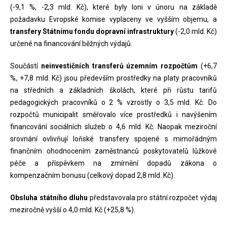
(-9,1 %, -2,3 mld. Kč), které byly loni v únoru na základě
požadavku Evropské komise vyplaceny ve vyšším objemu, a
transfery Státnímu fondu dopravní infrastruktury
(-2,0 mld. Kč)
určené na financování běžných výdajů.
Součástí
neinvestičních transferů územním rozpočtům
(+6,7
%, +7,8 mld. Kč) jsou především prostředky na platy pracovníků
na středních a základních školách, které při růstu tarifů
pedagogických pracovníků o 2 % vzrostly o 3,5 mld. Kč. Do
rozpočtů municipalit směřovalo více prostředků i navýšením
financování sociálních služeb o 4,6 mld. Kč. Naopak meziroční
srovnání ovlivňují loňské transfery spojené s mimořádným
finančním ohodnocením zaměstnanců poskytovatelů lůžkové
péče a příspěvkem na zmírnění dopadů zákona o
kompenzačním bonusu (celkový dopad 2,8 mld. Kč).
Obsluha státního dluhu
představovala pro státní rozpočet výdaj
meziročně vyšší o 4,0 mld. Kč (+25,8 %).