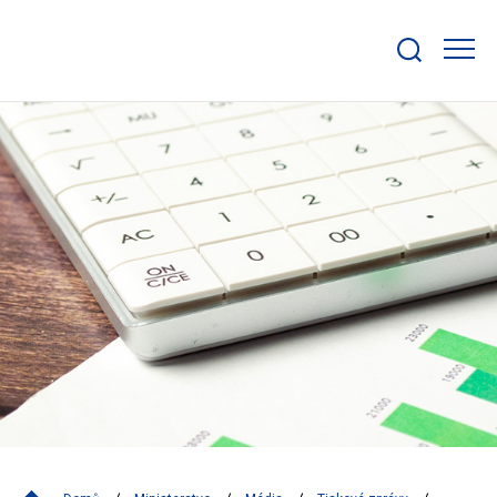
Zobrazit/skrýt
search
bar