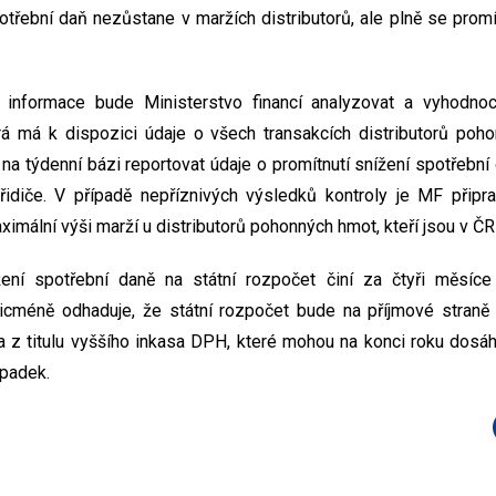
potřební daň nezůstane v maržích distributorů, ale plně se pro
informace bude Ministerstvo financí analyzovat a vyhodnoc
erá má k dispozici údaje o všech transakcích distributorů po
 na týdenní bázi reportovat údaje o promítnutí snížení spotřebn
idiče. V případě nepříznivých výsledků kontroly je MF přip
aximální výši marží u distributorů pohonných hmot, kteří jsou v ČR
ení spotřební daně na státní rozpočet činí za čtyři měsíce
nicméně odhaduje, že státní rozpočet bude na příjmové straně
na z titulu vyššího inkasa DPH, které mohou na konci roku dosá
padek.