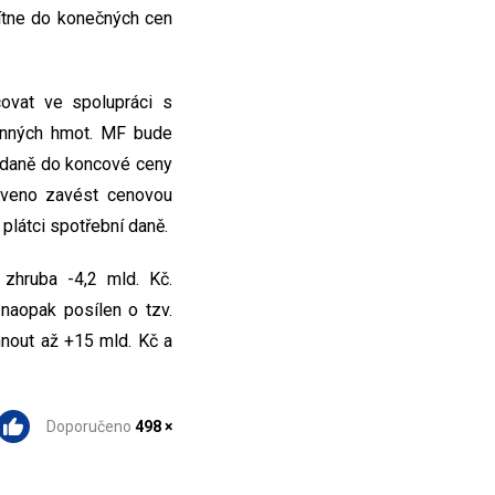
mítne do konečných cen
ovat ve spolupráci s
honných hmot. MF bude
í daně do koncové ceny
raveno zavést cenovou
 plátci spotřební daně.
 zhruba -4,2 mld. Kč.
 naopak posílen o tzv.
hnout až +15 mld. Kč a
Doporučeno
498 ×