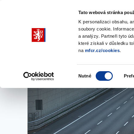
Tato webová stránka použ
K personalizaci obsahu, a
soubory cookie. Informace
Pohybujte
a analýzy. Partneři tyto ú
šipkami
které získali v důsledku t
na
mfcr.cz/cookies
.
nahoru
Ministerstvo
Rozpočtová politika
a
Zobrazit
Z
submenu
s
dolů
Ministerstvo
R
Výběr
p
Nutné
Pref
pro
souhlasu
výběr
našeptaných
položek