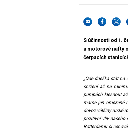
S účinnosti od 1. 
a motorové nafty o
čerpacích stanicích
„Ode dneška stát na č
snížení až na minim
pumpách klesnout až
máme jen omezené mož
dovoz většiny ruské r
pozitivní vliv našeho
Rotterdamu či cenová p