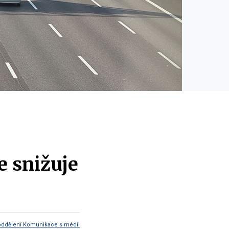
e snižuje
oddělení Komunikace s médii