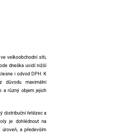
ve velkoobchodní síti,
 ode dneška uvidí nižší
oklesne i odvod DPH. K
 z důvodu maximální
p a různý objem jejich
ý distribuční řetězec a
roly je dohlédnout na
u úroveň, a především