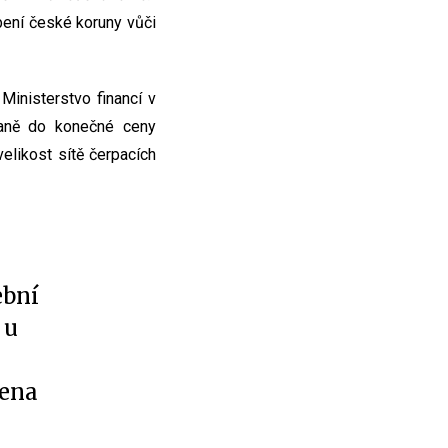
bení české koruny vůči
Ministerstvo financí v
 daně do konečné ceny
likost sítě čerpacích
ební
 u
cena