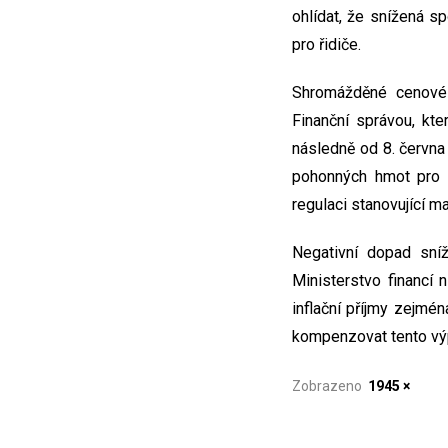
ohlídat, že snížená s
pro řidiče.
Shromážděné cenové 
Finanční správou, kt
následně od 8. června
pohonných hmot pro ř
regulaci stanovující m
Negativní dopad sníž
Ministerstvo financí 
inflační příjmy zejmé
kompenzovat tento vý
Zobrazeno
1945 ×