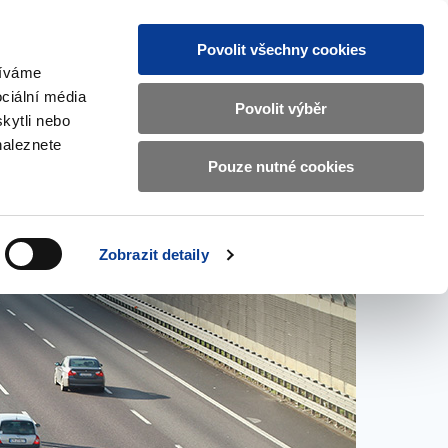
Povolit všechny cookies
žíváme
CZ
EN
ciální média
Základní
Povolit výběr
kytli nebo
informace
naleznete
o
Pouze nutné cookies
ahraničí a EU
Kontrola a regulace
Ministerstvu
Zobrazit
Zobrazit
submenu
submenu
financí
Zahraničí
Kontrola
a
a
v
Zobrazit detaily
EU
regulace
českém
znakovém
jazyce.