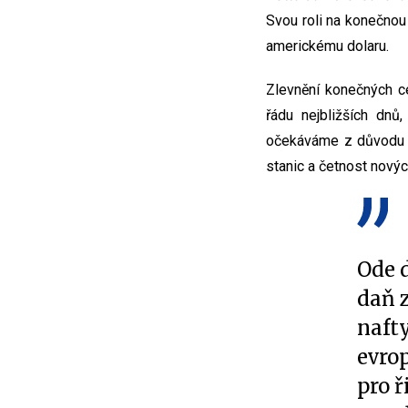
Svou roli na konečnou
americkému dolaru.
Zlevnění konečných ce
řádu nejbližších dnů
očekáváme z důvodu p
stanic a četnost nový
Ode d
daň z
naft
evro
pro 