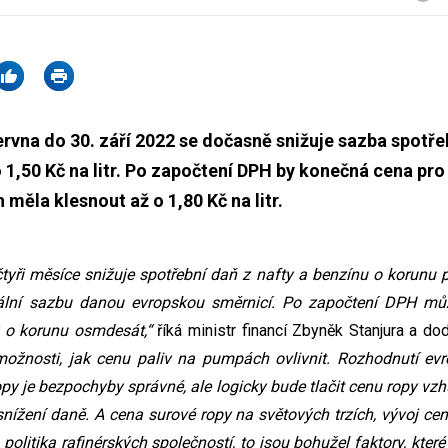
června do 30. září 2022 se dočasně snižuje sazba spotř
 1,50 Kč na litr. Po započtení DPH by konečná cena pro 
 měla klesnout až o 1,80 Kč na litr.
tyři měsíce snižuje spotřební daň z nafty a benzínu o korunu p
ální sazbu danou evropskou směrnicí. Po započtení DPH můž
 o korunu osmdesát,“
říká ministr financí Zbyněk Stanjura a do
nosti, jak cenu paliv na pumpách ovlivnit. Rozhodnutí evr
opy je bezpochyby správné, ale logicky bude tlačit cenu ropy v
 snížení daně. A cena surové ropy na světových trzích, vývoj ce
olitika rafinérských společností, to jsou bohužel faktory, kter