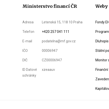
Ministerstvo financí ČR
Weby 
Adresa
Letenská 15, 118 10 Praha
Fondy EH
Telefon
+420 257 041 111
Program 
E-mail
podatelna@mf.gov.cz
Dluhopis
IČO
00006947
Státní p
DIČ
CZ00006947
Monitor 
ID Datové
xzeaauv
Finanční
schránky
Zavedení
Kapitálo