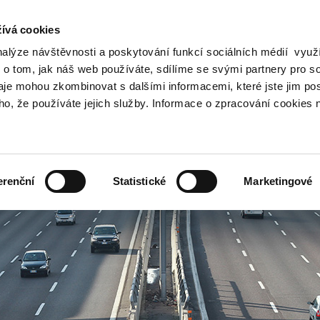
ívá cookies
nalýze návštěvnosti a poskytování funkcí sociálních médií vyu
Vyhledat
 o tom, jak náš web používáte, sdílíme se svými partnery pro so
daje mohou zkombinovat s dalšími informacemi, které jste jim pos
oho, že používáte jejich služby. Informace o zpracování cookies 
Finanční trh
Daně a účetnictví
Z
obrazit
Zobrazit
Zobrazit
ubmenu
submenu
submenu
ozpočtová
Finanční
Daně
olitika
trh
a
erenční
Statistické
Marketingové
účetnictví