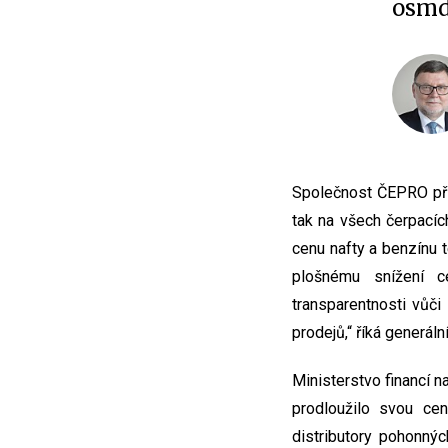
osmd
Společnost ČEPRO přit
tak na všech čerpacích
cenu nafty a benzínu 
plošnému snížení c
transparentnosti vůči
prodejů,“ říká generá
Ministerstvo financí n
prodloužilo svou cen
distributory pohonný