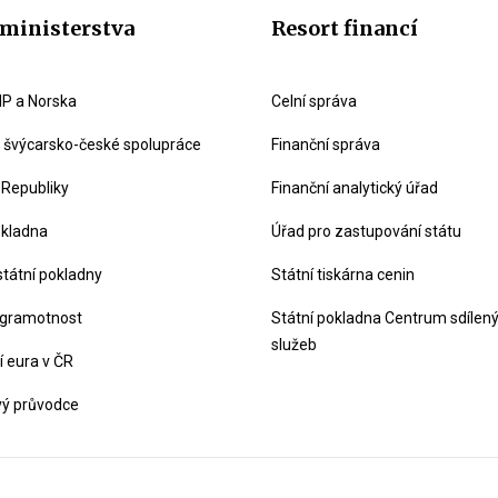
ministerstva
Resort financí
P a Norska
Celní správa
švýcarsko-české spolupráce
Finanční správa
 Republiky
Finanční analytický úřad
okladna
Úřad pro zastupování státu
státní pokladny
Státní tiskárna cenin
 gramotnost
Státní pokladna Centrum sdílen
služeb
 eura v ČR
vý průvodce