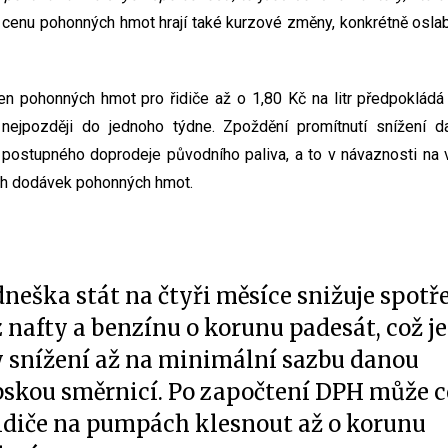
 cenu pohonných hmot hrají také kurzové změny, konkrétně osla
n pohonných hmot pro řidiče až o 1,80 Kč na litr předpokládá 
, nejpozději do jednoho týdne. Zpoždění promítnutí snížení
ostupného doprodeje původního paliva, a to v návaznosti na ve
ch dodávek pohonných hmot.
neška stát na čtyři měsíce snižuje spotř
 nafty a benzínu o korunu padesát, což je
y snížení až na minimální sazbu danou
pskou směrnicí. Po započtení DPH může 
řidiče na pumpách klesnout až o korunu