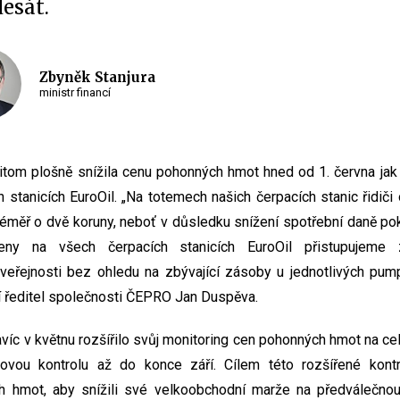
esát.
Zbyněk Stanjura
ministr financí
om plošně snížila cenu pohonných hmot hned od 1. června jak 
 stanicích EuroOil. „Na totemech našich čerpacích stanic řidiči
téměř o dvě koruny, neboť v důsledku snížení spotřební daně p
eny na všech čerpacích stanicích EuroOil přistupujeme
 veřejnosti bez ohledu na zbývající zásoby u jednotlivých pum
lní ředitel společnosti ČEPRO Jan Duspěva.
avíc v květnu rozšířilo svůj monitoring cen pohonných hmot na cel
ovou kontrolu až do konce září. Cílem této rozšířené kont
ch hmot, aby snížili své velkoobchodní marže na předválečno