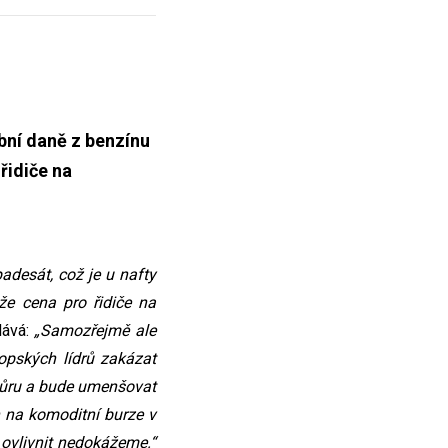
ební daně z benzínu
řidiče na
adesát, což je u nafty
e cena pro řidiče na
dává:
„Samozřejmě ale
opských lídrů zakázat
zhůru a bude umenšovat
n na komoditní burze v
é ovlivnit nedokážeme.“