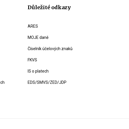
Důležité odkazy
ARES
MOJE daně
Číselník účelových znaků
FKVS
IS o platech
ých
EDS/SMVS/ZED/JDP