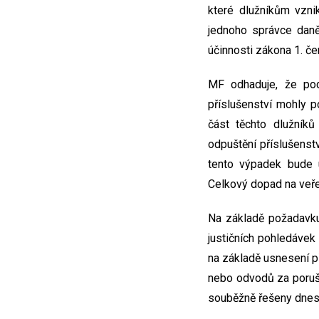
které dlužníkům vzni
jednoho správce daně
účinnosti zákona 1. č
MF odhaduje, že pod
příslušenství mohly 
část těchto dlužník
odpuštění příslušenst
tento výpadek bude 
Celkový dopad na veřej
Na základě požadavku 
justičních pohledáve
na základě usnesení př
nebo odvodů za poruše
souběžně řešeny dnes 