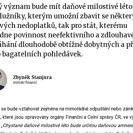
ý význam bude mít daňové milostivé léto
dlužníky, kterým umožní zbavit se někte
vých nedoplatků, tak pro stát, kterému
dne povinnost neefektivního a zdlouhav
hání dlouhodobě obtížně dobytných a p
o bagatelních pohledávek.
Zbyněk Stanjura
ministr financí
o se bude vztahovat zejména na mimořádné odpuštění nebo zánik
í, které jsou spravovány orgány Finanční a Celní správy ČR, ve 
.
„Chystané daňové milostivé léto bude určitou daňovou amnesti