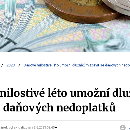
2023
Daňové milostivé léto umožní dlužníkům zbavit se daňových nedo
ilostivé léto umožní dl
e daňových nedoplatků
lánek byl aktualizován 8.6.2023 09:45