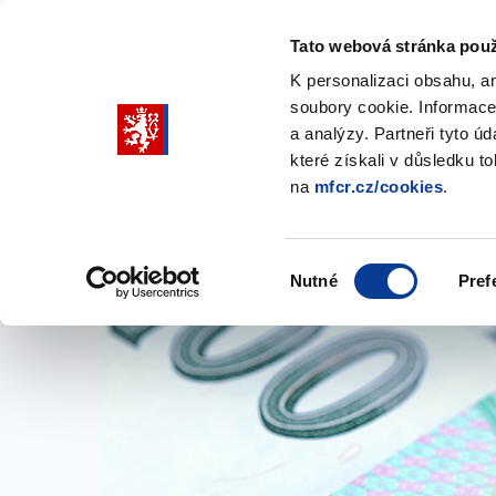
Tato webová stránka použ
K personalizaci obsahu, a
soubory cookie. Informace
Pohybujte
a analýzy. Partneři tyto ú
šipkami
které získali v důsledku t
na
mfcr.cz/cookies
.
nahoru
Ministerstvo
Rozpočtová politika
a
Zobrazit
Z
submenu
s
dolů
Ministerstvo
R
Výběr
p
Nutné
Pref
pro
souhlasu
výběr
našeptaných
položek