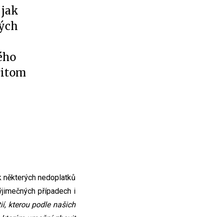
 jak
rých
ého
řitom
 některých nedoplatků
výjimečných případech i
í, kterou podle našich