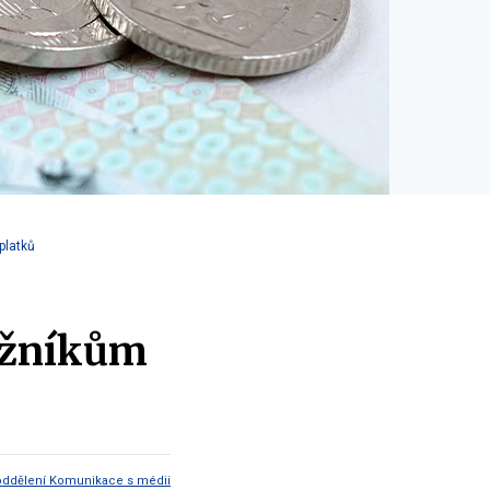
platků
užníkům
oddělení Komunikace s médii