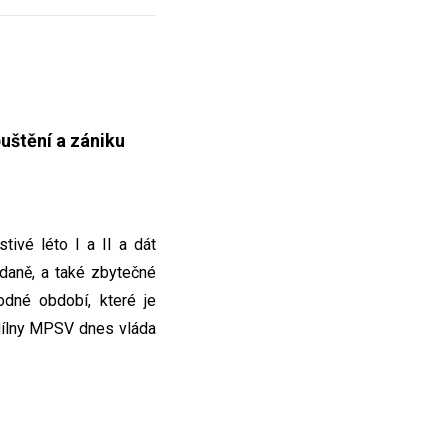
uštění a zániku
tivé léto I a II a dát
 daně, a také zbytečné
odné období, které je
 dílny MPSV dnes vláda