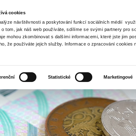
ívá cookies
nalýze návštěvnosti a poskytování funkcí sociálních médií vyu
Vyhledat
 o tom, jak náš web používáte, sdílíme se svými partnery pro so
daje mohou zkombinovat s dalšími informacemi, které jste jim pos
oho, že používáte jejich služby. Informace o zpracování cookies 
Finanční trh
Daně a účetnictví
Z
obrazit
Zobrazit
Zobrazit
ubmenu
submenu
submenu
ozpočtová
Finanční
Daně
olitika
trh
a
erenční
Statistické
Marketingové
účetnictví