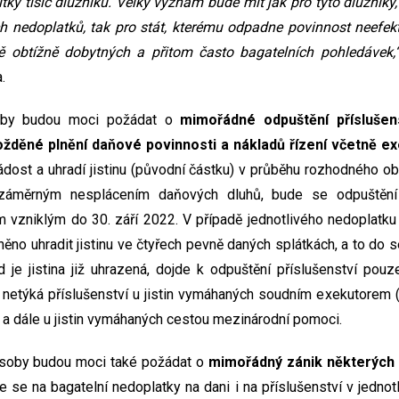
tky tisíc dlužníků. Velký význam bude mít jak pro tyto dlužníky
h nedoplatků, tak pro stát, kterému odpadne povinnost neefek
 obtížně dobytných a přitom často bagatelních pohledávek,
a.
oby budou moci požádat o
mimořádné odpuštění příslušens
ožděné plnění daňové povinnosti a nákladů řízení včetně e
ádost a uhradí jistinu (původní částku) v průběhu rozhodného o
 záměrným nesplácením daňových dluhů, bude se odpuštěn
nám vzniklým do 30. září 2022. V případě jednotlivého nedoplatk
no uhradit jistinu ve čtyřech pevně daných splátkách, a to do 
 je jistina již uhrazená, dojde k odpuštění příslušenství pou
 netýká příslušenství u jistin vymáhaných soudním exekutorem
I), a dále u jistin vymáhaných cestou mezinárodní pomoci.
osoby budou moci také požádat o
mimořádný zánik některých 
je se na bagatelní nedoplatky na dani i na příslušenství v jednot