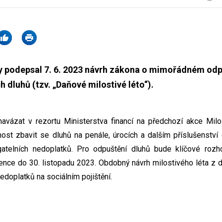
ky podepsal 7. 6. 2023 návrh zákona o mimořádném odp
 dluhů (tzv. „Daňové milostivé léto“).
navázat v rezortu Ministerstva financí na předchozí akce Milos
st zbavit se dluhů na penále, úrocích a dalším příslušenství
telních nedoplatků. Pro odpuštění dluhů bude klíčové rozh
ence do 30. listopadu 2023. Obdobný návrh milostivého léta z
 nedoplatků na sociálním pojištění.