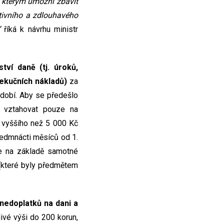
, kterým umožní zbavit
tivního a zdlouhavého
“
říká k návrhu ministr
tví daně (tj. úroků,
xekučních nákladů)
za
bdobí. Aby se předešlo
í vztahovat pouze na
u vyššího než 5 000 Kč
sedmnácti měsíců od 1.
ze na základě samotné
 (které byly předmětem
nedoplatků na dani a
livé výši do 200 korun,