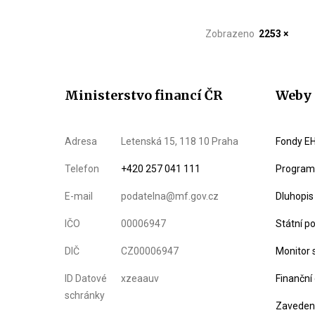
Zobrazeno
2253 ×
Ministerstvo financí ČR
Weby 
Adresa
Letenská 15, 118 10 Praha
Fondy EH
Telefon
+420 257 041 111
Program 
E-mail
podatelna@mf.gov.cz
Dluhopis
IČO
00006947
Státní p
DIČ
CZ00006947
Monitor 
ID Datové
xzeaauv
Finanční
schránky
Zavedení