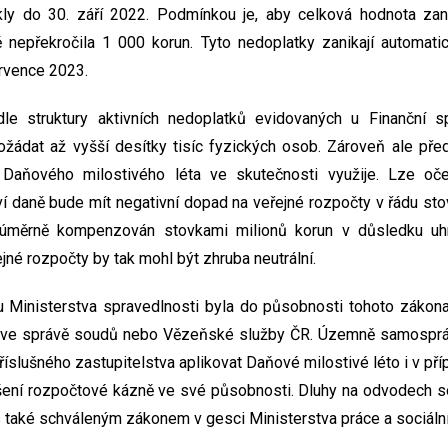
kly do 30. září 2022. Podmínkou je, aby celková hodnota zani
 nepřekročila 1 000 korun. Tyto nedoplatky zanikají automat
ervence 2023.
le struktury aktivních nedoplatků evidovaných u Finanční s
požádat až vyšší desítky tisíc fyzických osob. Zároveň ale př
ů Daňového milostivého léta ve skutečnosti využije. Lze oč
ví daně bude mít negativní dopad na veřejné rozpočty v řádu sto
úměrně kompenzován stovkami milionů korun v důsledku uhraz
né rozpočty by tak mohl být zhruba neutrální.
Ministerstva spravedlnosti byla do působnosti tohoto zákona 
k ve správě soudů nebo Vězeňské služby ČR. Územně samospr
íslušného zastupitelstva aplikovat Daňové milostivé léto i v př
ní rozpočtové kázně ve své působnosti. Dluhy na odvodech soc
také schváleným zákonem v gesci Ministerstva práce a sociální