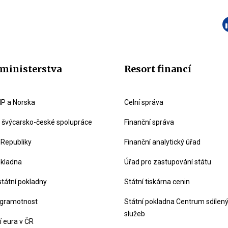
ministerstva
Resort financí
P a Norska
Celní správa
švýcarsko-české spolupráce
Finanční správa
 Republiky
Finanční analytický úřad
okladna
Úřad pro zastupování státu
státní pokladny
Státní tiskárna cenin
 gramotnost
Státní pokladna Centrum sdílen
služeb
 eura v ČR