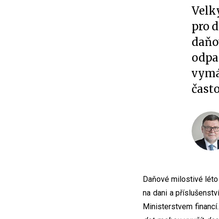
Velk
pro 
daňo
odpa
vymá
čast
Daňové milostivé lét
na dani a příslušenstv
Ministerstvem financí