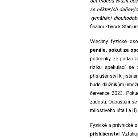
dat mohou využít desí
se některých daňovýc
vymáhání dlouhodobě
financí Zbyněk Stanjur
Všechny fyzické os
penále, pokut za op
podmínky, že podají ž
riziku spekulací se
příslušenství k jisti
bude dlužníkům umožně
července 2023. Pokud
žádosti. Odpuštění se
milostivého léta I a I
Fyzické a právnické 
příslušenství
. Vztahu