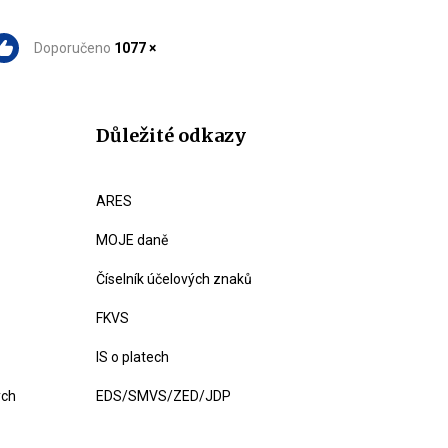
Doporučeno
1077 ×
Důležité odkazy
ARES
MOJE daně
Číselník účelových znaků
FKVS
IS o platech
ých
EDS/SMVS/ZED/JDP