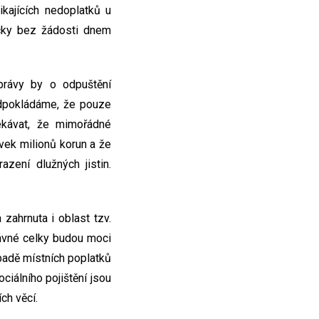
kajících nedoplatků u
icky bez žádosti dnem
právy by o odpuštění
edpokládáme, že pouze
ekávat, že mimořádné
vek milionů korun a že
ení dlužných jistin.
zahrnuta i oblast tzv.
ávné celky budou moci
ípadě místních poplatků
iálního pojištění jsou
ch věcí.