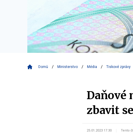
Domů
Ministerstvo
Média
Tiskové zprávy
Daňové m
zbavit s
25.01.2023 17:30
Tento č