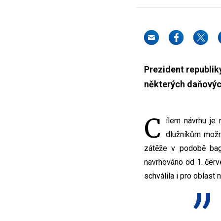
Prezident republi
některých daňových
C
ílem návrhu je 
dlužníkům možno
zátěže v podobě baga
navrhováno od 1. červ
schválila i pro oblast