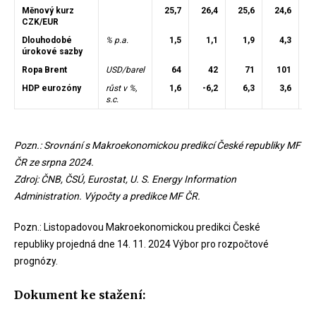
Měnový kurz
25,7
26,4
25,6
24,6
2
CZK/EUR
Dlouhodobé
% p.a.
1,5
1,1
1,9
4,3
úrokové sazby
Ropa Brent
USD/barel
64
42
71
101
HDP eurozóny
růst v %,
1,6
-6,2
6,3
3,6
s.c.
Pozn.: Srovnání s Makroekonomickou predikcí České republiky MF
ČR ze srpna 2024.
Zdroj: ČNB, ČSÚ, Eurostat, U. S. Energy Information
Administration. Výpočty a predikce MF ČR.
Pozn.: Listopadovou Makroekonomickou predikci České
republiky projedná dne 14. 11. 2024 Výbor pro rozpočtové
prognózy.
Dokument ke stažení: