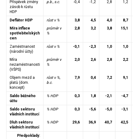
Příspěvek změny
p.b., s.c.
-0,4
-1,2
2,8
1,2
zásob k růstu
HDP
Deflátor HDP
růst v %
3,8
4,5
4,0
8,7
Míra inflace
průměr v
2,8
3,2
3,8
15,1
1
spotřebitelských
%
cen
Zaměstnanost
růst v %
-0,1
-2,3
1,0
1,0
(národní účty)
Míra
průměr v
2,0
2,6
2,8
2,2
nezaměstnanosti
%
(VŠPS)
Objem mezd a
růst v %,
7,9
0,4
7,2
9,1
platů (dom.
b.c.
koncept)
Saldo běžného
% HDP
0,3
1,8
-2,1
-4,7
účtu
Saldo sektoru
% HDP
0,3
-5,6
-5,0
-3,1
vládních institucí
Dluh sektoru
% HDP
29,6
36,9
40,7
42,5
4
vládních institucí
Předpoklady: