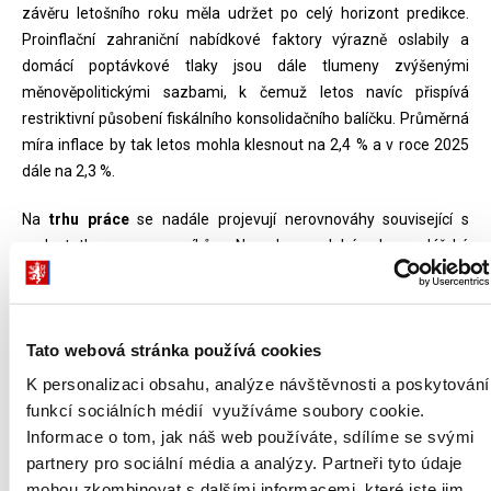
závěru letošního roku měla udržet po celý horizont predikce.
Proinflační zahraniční nabídkové faktory výrazně oslabily a
domácí poptávkové tlaky jsou dále tlumeny zvýšenými
měnověpolitickými sazbami, k čemuž letos navíc přispívá
restriktivní působení fiskálního konsolidačního balíčku. Průměrná
míra inflace by tak letos mohla klesnout na 2,4 % a v roce 2025
dále na 2,3 %.
Na
trhu práce
se nadále projevují nerovnováhy související s
nedostatkem pracovníků. Navzdory slabé hospodářské
dynamice by se tak míra nezaměstnanosti v roce 2024 mohla
udržet na 2,6 %, v příštím roce by pak díky růstu ekonomiky
mohla nepatrně klesnout na 2,5 %. Přetrvávající nerovnováhy na
Tato webová stránka používá cookies
trhu práce nedovolí výraznější zpomalení růstu nominálních
mezd. Výdělky po dvou letech poklesu porostou i v reálném
K personalizaci obsahu, analýze návštěvnosti a poskytování
vyjádření.
funkcí sociálních médií využíváme soubory cookie.
Informace o tom, jak náš web používáte, sdílíme se svými
Deficit veřejných financí
by měl letos
klesnout o 1 p. b. na 2,8 %
partnery pro sociální média a analýzy. Partneři tyto údaje
HDP
, a to navzdory navýšeným výdajům na obranu, vyšším
mohou zkombinovat s dalšími informacemi, které jste jim