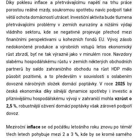
Díky poklesu inflace a přetrvávajícímu napětí na trhu práce
porostou reálné mzdy, soukromou spotřebu navíc podpoří také
větší ochota domácností utrácet. Investiční aktivita bude tlumena
přetrvávajícími problémy v zemích eurozóny a nižšími výdaji
vládního sektoru, kde se negativně projevuje přechod mezi
finančními perspektivami u kohezních fondů EU. Vývoj zásob
nedokončené produkce a výrobních vstupů letos ekonomický
růst zbrzdí, byť ne tak výrazně jako v minulém roce. Navzdory
slabému hospodářskému růstu v zemích některých obchodních
partnerů by saldo zahraničního obchodu na růst HDP mělo
působit pozitivně, a to především v souvislosti s oslabením
dovozně náročných složek domácí poptávky. V roce
2025
by
česká ekonomika díky silnější dynamice spotřeby i investic a
příznivějšímu hospodářskému vývoji v zahraničí mohla
vzrůst o
2,5 %
, robustnější oživení domácí poptávky však zároveň podpoří
dovoz.
Meziroční
inflace
se od počátku letošního roku znovu po téměř
třech letech pohybuje mezi 2 a 3 %, kde by se kromě samého