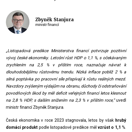
Zbyněk Stanjura
ministr financí
„Listopadová predikce Ministerstva financí potvrzuje pozitivní
vývoj české ekonomiky. Letošní růst HDP o 1,1 %, s očekávaným
zrychlením na 2,5 % v příštím roce, naznačuje návrat k
dlouhodobějšímu růstovému trendu. Nízká inflace poblíž 2 % a
silná poptávka po pracovní síle přispívají k růstu reálných mezd.
Navzdory zvýšeným výdajům na obranu, důchody či odstraňování
povodňových škod by měl deficit veřejných financí letos klesnout
na 2,8 % HDP, s dalším snížením na 2,3 % v příštím roce,“
uvedl
ministr financí Zbyněk Stanjura.
Česká ekonomika v roce 2023 stagnovala, letos by však
hrubý
domácí produkt
podle listopadové predikce měl
vzrůst o 1,1
%.