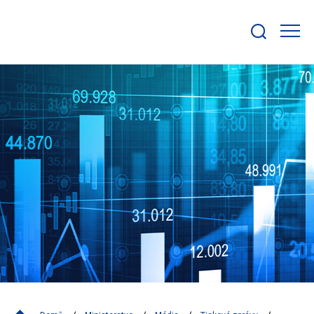
Zobrazit/skrýt
search
bar