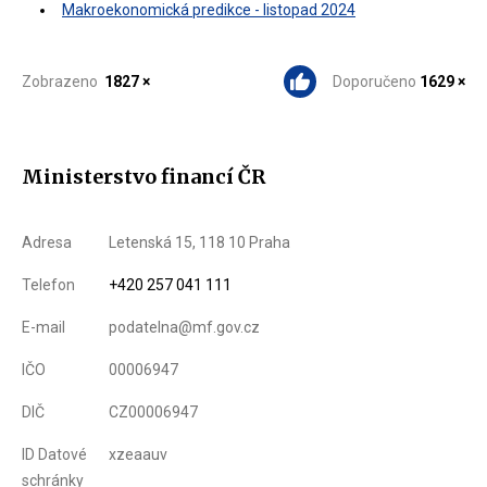
Makroekonomická predikce - listopad 2024
Zobrazeno
1827 ×
Doporučeno
1629 ×
Ministerstvo financí ČR
Adresa
Letenská 15, 118 10 Praha
Telefon
+420 257 041 111
E-mail
podatelna@mf.gov.cz
IČO
00006947
DIČ
CZ00006947
ID Datové
xzeaauv
schránky