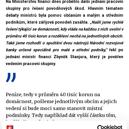
Na Ministerstvu financí dnes proběhlo další jednání pracovní
skupiny pro řešení povodňových škod. Hlavním tématem
debaty ministrů byla pomoc občanům a malým a středním
podnikům, které zářijová povodeň zasáhla.
„Našli jsme rychlé
řešení týkající se domácností, kdy vláda na každou z nich uvolní v
průměru 40 tisíc korun a rozdělení nechá na jednotlivých obcích.
Také jsme rozhodli o spuštění dvou nástrojů Národní rozvojové
banky určené speciálně pro malé a střední podniky,“
řekl po
jednání ministr financí Zbyněk Stanjura, který je pověřen
vedením pracovní skupiny.
Peníze, tedy v průměru 40 tisíc korun na
domácnost, pošleme jednotlivým obcím a jejich
vedení si bude moci samo stanovit místní
podmínky. Tedy například dát vyšší částku těm,
kteří byli zasaženi více.