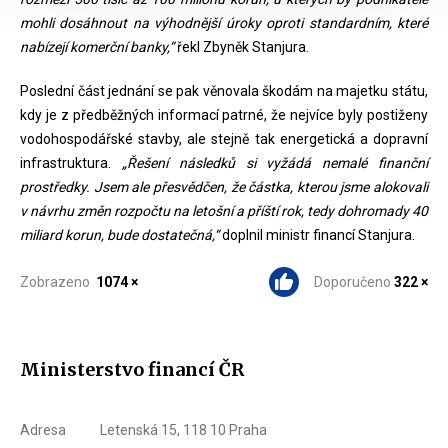
mohli dosáhnout na výhodnější úroky oproti standardním, které
nabízejí komerční banky,“
řekl Zbyněk Stanjura.
Poslední část jednání se pak věnovala škodám na majetku státu,
kdy je z předběžných informací patrné, že nejvíce byly postiženy
vodohospodářské stavby, ale stejně tak energetická a dopravní
infrastruktura.
„Řešení následků si vyžádá nemalé finanční
prostředky. Jsem ale přesvědčen, že částka, kterou jsme alokovali
v návrhu změn rozpočtu na letošní a příští rok, tedy dohromady 40
miliard korun, bude dostatečná,“
doplnil ministr financí Stanjura.
Zobrazeno
1074 ×
Doporučeno
322 ×
Ministerstvo financí ČR
Adresa
Letenská 15, 118 10 Praha