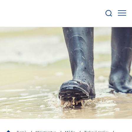
Zobrazit/skrýt
search
bar