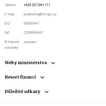
Telefon
+420 257 041 111
E-mail
podatelna@mf.gov.cz
IČO
00006947
DIČ
CZ00006947
ID Datové
xzeaauv
schránky
Weby ministerstva
Resort financí
Důležité odkazy