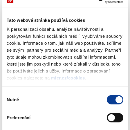
Zbyněk Stanjura
ministr financí
Tato webová stránka používá cookies
K personalizaci obsahu, analýze návštěvnosti a
poskytování funkcí sociálních médií využíváme soubory
cookie. Informace o tom, jak náš web používáte, sdílíme
„Peníze, tedy v průměru 40 tisíc korun na domácnost, pošleme
se svými partnery pro sociální média a analýzy. Partneři
jednotlivým obcím a jejich vedení si bude moci samo stanovit
tyto údaje mohou zkombinovat s dalšími informacemi,
místní podmínky. Tedy například dát vyšší částku těm, kteří byli
které jste jim poskytli nebo které získali v důsledku toho,
zasaženi více. Je to z našeho pohledu efektivní, protože z centrální
že používáte jejich služby. Informace o zpracování
úrovně ministerstev nejsme schopni tyto jednotlivé případy rozlišit,
cookies naleznete na
mfcr.cz/cookies
.
naopak to dokáží konkrétní radnice,“
vysvětlil ministr financí s tím,
že jde o první a okamžitou pomoc domácnostem, ale také
Výběr
ocenění toho, jaké úsilí a energii, včetně finančních prostředků
Nutné
souhlasu
museli zasažené rodiny investovat do toho, aby svou tíživou
situaci zvládly. Připomněl také, že současně probíhá rychlá
pomoc také v sociální oblasti, kdy ministr práce a sociálních věcí
Preferenční
Marian Jurečka, který byl na dnešním jednání rovněž přítomen, v
minulých dnech oznámil, že formou mimořádné okamžité