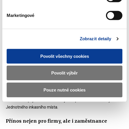
Marketingové
Zobrazit detaily
Mezi klíčové přínosy nového systému mimo snížení
administrativní zátěže patří například odstranění duplicitního
Povolit všechny cookies
vykazování údajů či efektivnější digitalizace státní správy. JMHZ
přináší jednotný termín pro podání všech hlášení i lepší možnosti
Povolit výběr
statistického zpracování dat pro účely politiky zaměstnanosti.
Projekt značně zlepší i přehled o trhu práce. V budoucnu se
Pouze nutné cookies
rovněž počítá s rozšířením systému o vykazovací povinnost vůči
zdravotním pojišťovnám. JMHZ je tak prvním krokem k vytvoření
Jednotného inkasního místa.
Přínos nejen pro firmy, ale i zaměstnance