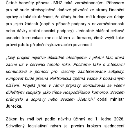
Četné benefity přinese JMHZ také zaměstnancům. Přínosem
pro ně bude předvyplněné daňové přiznání ze strany Finanční
správy a také skutečnost, že úřady budou mít k dispozici údaje
pro jejich žádosti (např. v případě podpory v nezaměstnanosti
nebo dávky státní sociální podpory). Jednotné hlášení celkově
usnadní komunikaci mezi státem a firmami, čímž zvýší také
právní jistotu při plnění vykazovacích povinností.
„Celý projekt nejdříve důkladně otestujeme v pilotní fázi, která
začne už v červenci tohoto roku. Počítáme také s intenzivní
komunikací a pomocí pro všechny zainteresované subjekty.
Fungovat bude přesná elektronická zpětná vazba k podávaným
hlášení. Projekt jsme v rámci přípravy konzultovali se všemi
důležitými subjekty, jako třeba Hospodářskou komorou, Svazem
průmyslu a dopravy nebo Svazem účetních,“
dodal
ministr
Jurečka
.
Zákon by měl být podle návrhu účinný od 1. ledna 2026.
Schválený legislativní návrh je prvním krokem sjednocení