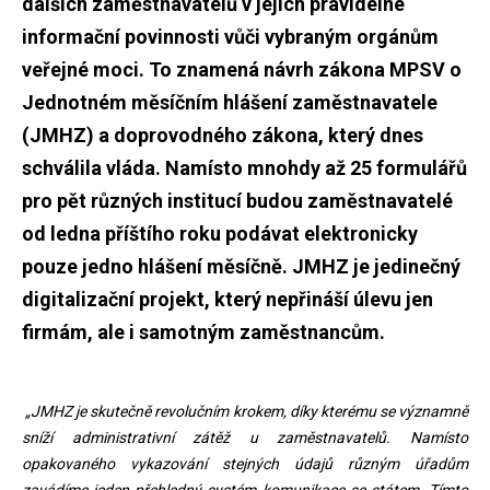
dalších zaměstnavatelů v jejich pravidelné
informační povinnosti vůči vybraným orgánům
veřejné moci. To znamená návrh zákona MPSV o
Jednotném měsíčním hlášení zaměstnavatele
(JMHZ) a doprovodného zákona, který dnes
schválila vláda. Namísto mnohdy až 25 formulářů
pro pět různých institucí budou zaměstnavatelé
od ledna příštího roku podávat elektronicky
pouze jedno hlášení měsíčně. JMHZ je jedinečný
digitalizační projekt, který nepřináší úlevu jen
firmám, ale i samotným zaměstnancům.
„JMHZ je skutečně revolučním krokem, díky kterému se významně
sníží administrativní zátěž u zaměstnavatelů. Namísto
opakovaného vykazování stejných údajů různým úřadům
zavádíme jeden přehledný systém komunikace se státem. Tímto