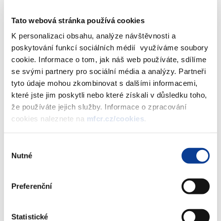
Zbyněk Stanjura
Tato webová stránka používá cookies
ministr financí
K personalizaci obsahu, analýze návštěvnosti a
poskytování funkcí sociálních médií využíváme soubory
cookie. Informace o tom, jak náš web používáte, sdílíme
se svými partnery pro sociální média a analýzy. Partneři
„Vznikne důležitá digitální platforma, která poskytne řadu nových
tyto údaje mohou zkombinovat s dalšími informacemi,
služeb ze strany státu. Zaměstnavatelům ušetří čas i náklady na
které jste jim poskytli nebo které získali v důsledku toho,
plnění administrativních povinností a umožní jim soustředit se
že používáte jejich služby. Informace o zpracování
především na podnikání. Výhody pocítí i zaměstnanci, například v
cookies naleznete na
mfcr.cz/cookies
.
podobě předvyplnění daňového přiznání. Věřím, že projekt JMHZ
zvýší komfort při plnění daňových povinností a posílí důvěru
veřejnosti v moderní a efektivní daňovou správu,“
řekl
ministr
Výběr
financí Zbyněk Stanjura
.
Nutné
souhlasu
Preferenční
Statistické