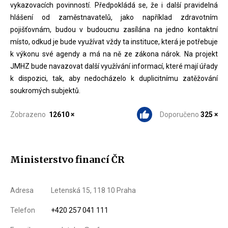
vykazovacích povinností. Předpokládá se, že i další pravidelná
hlášení od zaměstnavatelů, jako například zdravotním
pojišťovnám, budou v budoucnu zasílána na jedno kontaktní
místo, odkud je bude využívat vždy ta instituce, která je potřebuje
k výkonu své agendy a má na ně ze zákona nárok. Na projekt
JMHZ bude navazovat další využívání informací, které mají úřady
k dispozici, tak, aby nedocházelo k duplicitnímu zatěžování
soukromých subjektů.
Zobrazeno
12610 ×
Doporučeno
325 ×
Ministerstvo financí ČR
Adresa
Letenská 15, 118 10 Praha
Telefon
+420 257 041 111