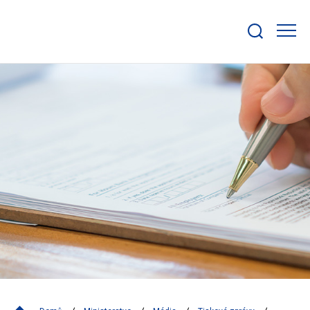
Zobrazit/skrýt
search
bar