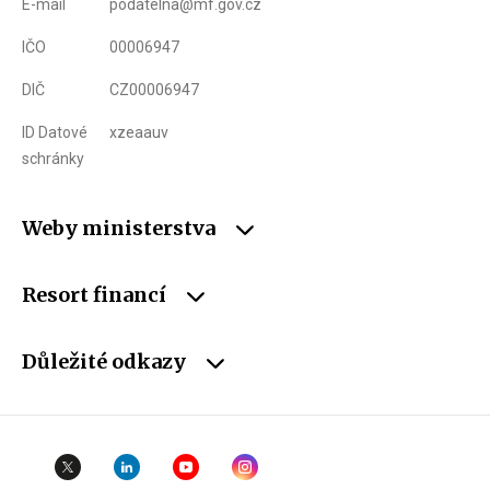
E-mail
podatelna@mf.gov.cz
IČO
00006947
DIČ
CZ00006947
ID Datové
xzeaauv
schránky
Weby ministerstva
Resort financí
Důležité odkazy